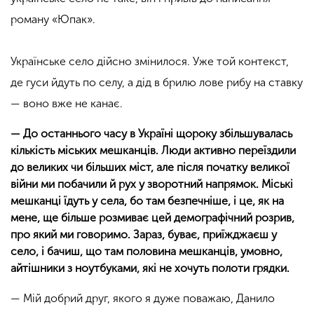
роману
«
Юпак
»
.
Українське село дійсно змінилося. Уже той контекст,
де гуси йдуть по селу, а дід в брилю лове рибу на ставку
— воно вже не канає.
— До останнього часу в Україні щороку збільшувалась
кількість міських мешканців. Люди активно переїздили
до великих чи більших міст, але після початку великої
війни ми побачили й рух у зворотний напрямок. Міські
мешканці їдуть у села, бо там безпечніше, і це, як на
мене, ще більше розмиває цей демографічний розрив,
про який ми говоримо. Зараз, буває, приїжджаєш у
село, і бачиш, що там половина мешканців, умовно,
айтішники з ноутбуками, які не хочуть полоти грядки.
— Мій добрий друг, якого я дуже поважаю, Данило