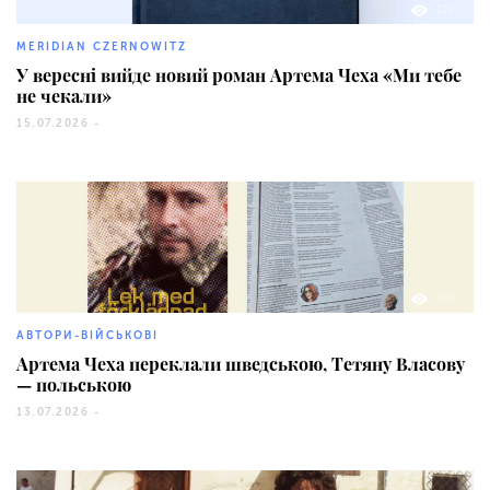
122
MERIDIAN CZERNOWITZ
У вересні вийде новий роман Артема Чеха «Ми тебе
не чекали»
15.07.2026 -
205
АВТОРИ-ВІЙСЬКОВІ
Артема Чеха переклали шведською, Тетяну Власову
— польською
13.07.2026 -