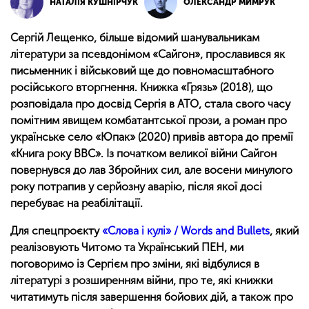
НАТАЛІЯ КУШНІРЧУК
ОЛЕКСАНДР МИМРУК
Сергій Лещенко, більше відомий шанувальникам
літератури за псевдонімом «Сайгон», прославився як
письменник і військовий ще до повномасштабного
російського вторгнення. Книжка «Грязь» (2018), що
розповідала про досвід Сергія в АТО, стала свого часу
помітним явищем комбатантської прози, а роман про
українське село «Юпак» (2020) привів автора до премії
«Книга року BBC». Із початком великої війни Сайгон
повернувся до лав Збройних сил, але восени минулого
року потрапив у серйозну аварію, після якої досі
перебуває на реабілітації.
Для спецпроєкту
«Слова і кулі» / Words and Bullets
, який
реалізовують Читомо та Український ПЕН, ми
поговоримо із Сергієм про зміни, які відбулися в
літературі з розширенням війни, про те, які книжки
читатимуть після завершення бойових дій, а також про