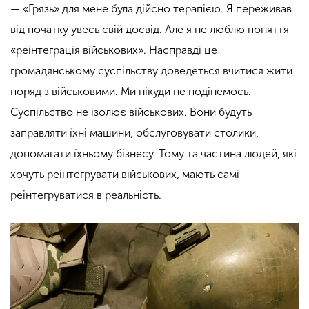
—
«
Грязь
»
для мене була дійсно терапією. Я переживав
від початку увесь свій досвід. Але я не люблю поняття
«
реінтеграція військових
»
. Насправді це
громадянському суспільству доведеться вчитися жити
поряд з військовими. Ми нікуди не подінемось.
Суспільство не ізолює військових. Вони будуть
заправляти їхні машини, обслуговувати столики,
допомагати їхньому бізнесу. Тому та частина людей, які
хочуть реінтегрувати військових, мають самі
реінтегруватися в реальність.