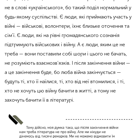
не в слові
«
українського
»
, бо такий поділ нормальний у
будь-якому суспільстві. Є люди, які приймають участь у
війні — військові, волонтери, їхнє близьке оточення та
сім’ї. Є люди, які на рівні громадянського сознанія
підтримують військових і війну. А є люди, яким це не
треба — вони поставили собі шори і цього не бачать,
не розуміють взаємозв’язків. І після закінчення війни —
а це закінчення буде, бо люба війна закінчується —
будуть ті, хто її наїлися, ті, хто від неї втомилися, і ті,
хто не хочуть цю війну бачити в житті, а тому не
захочуть бачити її в літературі.