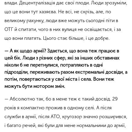
влади. Децентралізація дає свої плоди. Люди зрозуміли,
що це вони тут хазяєва. Не всі, не скрізь, але, по
великому рахунку, люди вже можуть сьогодні піти в
ОТГ й спитати, чого в них вулиця не освіщається, і за
що вони платять. Цього стає більше, і це добре.
— А як щодо армії? Здається, що вона теж працює в
цей бік. Люди з різних сфер, які за інших обставинах
ніколи б не перетнулися, потрапляють в одні
підрозділи, переживають разом екстремальні досвіди, а
потім, повертаються у свої міста і села. Вони теж
можуть бути мотором змін.
— Абсолютно так, бо в мене теж є такий досвід. 29
років я компактно прожив в одному селі. А після
служби в армії, після АТО, кругозор значно розширився,
і багато речей, які були для мене нормальними до армії,