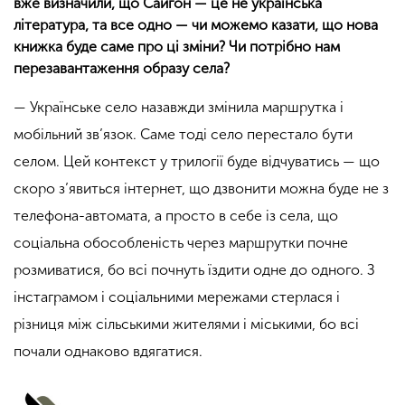
вже визначили, що Сайгон — це не українська
література, та все одно — чи можемо казати, що нова
книжка буде саме про ці зміни? Чи потрібно нам
перезавантаження образу села?
— Українське село назавжди змінила маршрутка і
мобільний зв’язок. Саме тоді село перестало бути
селом. Цей контекст у трилогії буде відчуватись — що
скоро з’явиться інтернет, що дзвонити можна буде не з
телефона-автомата, а просто в себе із села, що
соціальна обособленість через маршрутки почне
розмиватися, бо всі почнуть їздити одне до одного. З
інстаграмом і соціальними мережами стерлася і
різниця між сільськими жителями і міськими, бо всі
почали однаково вдягатися.