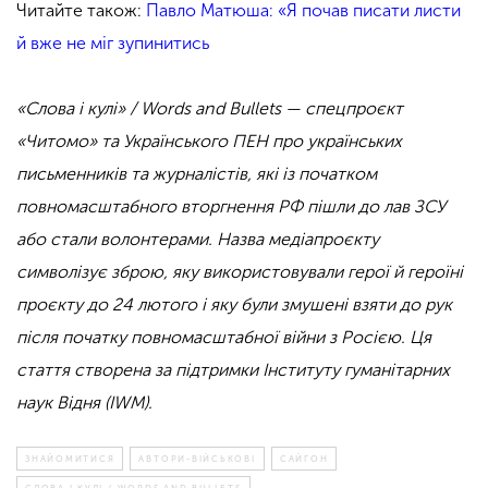
Читайте також:
Павло Матюша: «Я почав писати листи
й вже не міг зупинитись
«Слова і кулі» / Words and Bullets — спецпроєкт
«Читомо» та Українського ПЕН про українських
письменників та журналістів, які із початком
повномасштабного вторгнення РФ пішли до лав ЗСУ
або стали волонтерами. Назва медіапроєкту
символізує зброю, яку використовували герої й героїні
проєкту до 24 лютого і яку були змушені взяти до рук
після початку повномасштабної війни з Росією. Ця
стаття створена за підтримки Інституту гуманітарних
наук Відня (IWM).
ЗНАЙОМИТИСЯ
АВТОРИ-ВІЙСЬКОВІ
САЙГОН
СЛОВА І КУЛІ / WORDS AND BULLETS