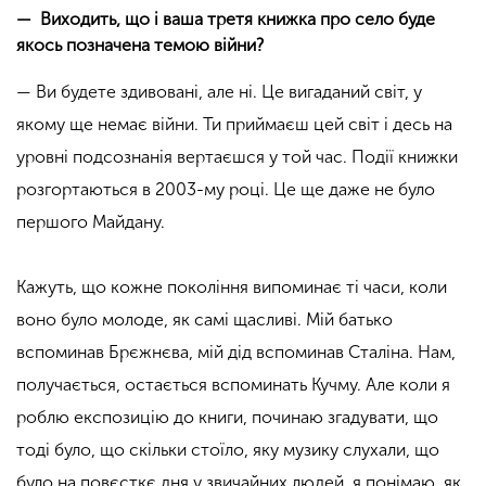
— Виходить, що і ваша третя книжка про село буде
якось позначена темою війни?
— Ви будете здивовані, але ні. Це вигаданий світ, у
якому ще немає війни. Ти приймаєш цей світ і десь на
уровні подсознанія вертаєшся у той час. Події книжки
розгортаються в 2003-му році. Це ще даже не було
першого Майдану.
Кажуть, що кожне покоління випоминає ті часи, коли
воно було молоде, як самі щасливі. Мій батько
вспоминав Брєжнєва, мій дід вспоминав Сталіна. Нам,
получається, остається вспоминать Кучму. Але коли я
роблю експозицію до книги, починаю згадувати, що
тоді було, що скільки стоїло, яку музику слухали, що
було на повєсткє дня у звичайних людей, я понімаю, як