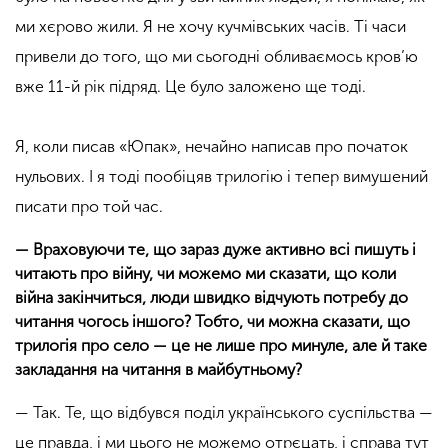
ми хєрово жили. Я не хочу кучмівських часів. Ті часи
привели до того, що ми сьогодні обливаємось кров’ю
вже 11-й рік підряд. Це було заложено ще тоді.
Я, коли писав
«
Юпак
»
, нечайно написав про початок
нульових. І я тоді пообіцяв трилогію і тепер вимушений
писати про той час.
— Враховуючи те, що зараз дуже активно всі пишуть і
читають про війну, чи можемо ми сказати, що коли
війна закінчиться, люди швидко відчують потребу до
читання чогось іншого? Тобто, чи можна сказати, що
трилогія про село — це не лише про минуле, але й таке
закладання на читання в майбутньому?
— Так. Те, що відбувся поділ українського суспільства —
це правда, і ми цього не можемо отрєцать, і справа тут