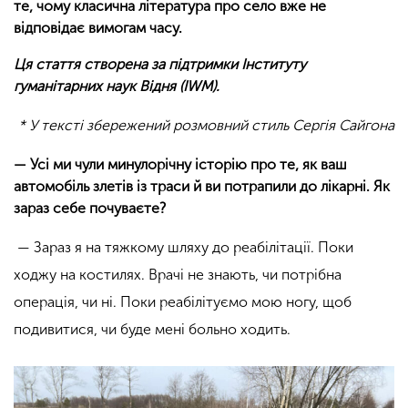
те, чому класична література про село вже не
відповідає вимогам часу.
Ця стаття створена за підтримки Інституту
гуманітарних наук Відня (IWM).
* У тексті збережений розмовний стиль Сергія Сайгона
— Усі ми чули минулорічну історію про те, як ваш
автомобіль злетів із траси й ви потрапили до лікарні. Як
зараз себе почуваєте?
— Зараз я на тяжкому шляху до реабілітації. Поки
ходжу на костилях. Врачі не знають, чи потрібна
операція, чи ні. Поки реабілітуємо мою ногу, щоб
подивитися, чи буде мені больно ходить.