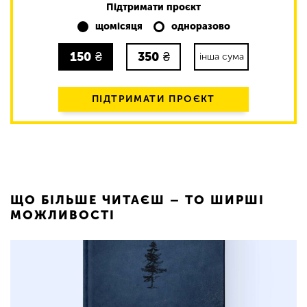
Підтримати проєкт
щомісяця
одноразово
150
₴
350
₴
інша сума
ПІДТРИМАТИ ПРОЄКТ
ЩО БІЛЬШЕ ЧИТАЄШ – ТО ШИРШІ
МОЖЛИВОСТІ