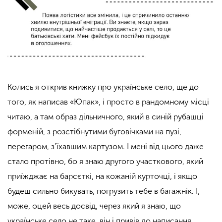
Колись я открив книжку про українське село, ще до
того, як написав
«
Юпак
»
, і просто в рандомному місці
читаю, а там образ дільничного, який в синій рубашці
форменій, з розстібнутими буговічками на пузі,
перегаром, з’їхавшим картузом. І мені від цього даже
стало протівно, бо я знаю другого участкового, який
приїжджає на барсєткі, на кожаній курточці, і якщо
будеш сильно бикувать, погрузить тебе в багажнік. І,
може, оцей весь досвід, через який я знаю, що
українське село не таке, він і привів до написання