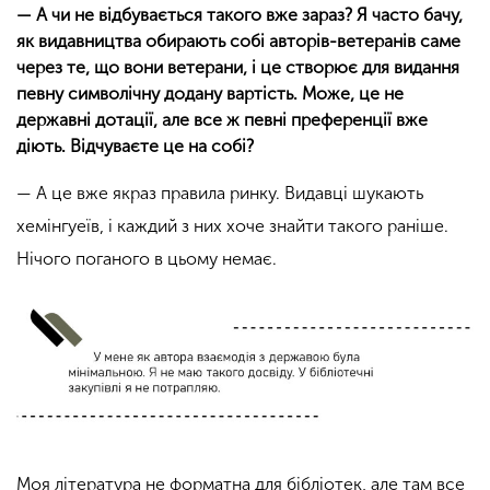
— А чи не відбувається такого вже зараз? Я часто бачу,
як видавництва обирають собі авторів-ветеранів саме
через те, що вони ветерани, і це створює для видання
певну символічну додану вартість. Може, це не
державні дотації, але все ж певні преференції вже
діють. Відчуваєте це на собі?
— А це вже якраз правила ринку. Видавці шукають
хемінгуеїв, і каждий з них хоче знайти такого раніше.
Нічого поганого в цьому немає.
Моя література не форматна для бібліотек, але там все