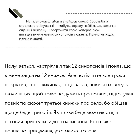
Получається, настріляв я так 12 синопсисів і поняв, що
в мене задєл на 12 книжок. Але потім я це все трохи
покрутив, щось викинув, і оце зараз, поки знаходжуся
на милицях, щоб тоже не думать про погане, підготував
повністю сюжет третьої книжки про село, бо обіщав,
що це буде трилогія. Як тільки буде можливість, я
готовий приступити до її написання. Вона вже
повністю придумана, уже майже готова.