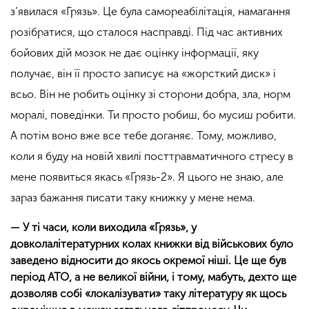
з’явилася
«
Грязь
»
. Це була самореабілітація, намагання
розібратися, що сталося насправді. Під час активних
бойових дій мозок не дає оцінку інформації, яку
получає, він її просто записує на
«
жорсткий диск
»
і
всьо. Він не робить оцінку зі сторони добра, зла, норм
моралі, поведінки. Ти просто робиш, бо мусиш робити.
А потім воно вже все тебе доганяє. Тому, можливо,
коли я буду на новій хвилі посттравматичного стресу в
мене появиться якась
«
Грязь-2
»
. Я цього не знаю, але
зараз бажання писати таку книжку у мене нема.
— У ті часи, коли виходила «Грязь», у
довколалітературних колах книжки від військових було
заведено відносити до якось окремої ніші. Це ще був
період АТО, а не великої війни, і тому, мабуть, дехто ще
дозволяв собі «локалізувати» таку літературу як щось