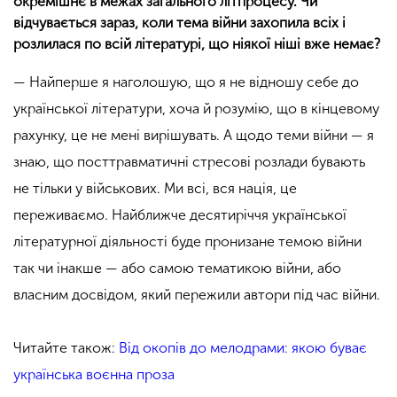
окремішнє в межах загального літпроцесу. Чи
відчувається зараз, коли тема війни захопила всіх і
розлилася по всій літературі, що ніякої ніші вже немає?
— Найперше я наголошую, що я не відношу себе до
української літератури, хоча й розумію, що в кінцевому
рахунку, це не мені вирішувать. А щодо теми війни — я
знаю, що посттравматичні стресові розлади бувають
не тільки у військових. Ми всі, вся нація, це
переживаємо. Найближче десятиріччя української
літературної діяльності буде пронизане темою війни
так чи інакше — або самою тематикою війни, або
власним досвідом, який пережили автори під час війни.
Читайте також:
Від окопів до мелодрами: якою буває
українська воєнна проза