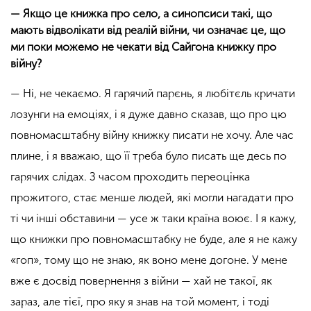
— Якщо це книжка про село, а синопсиси такі, що
мають відволікати від реалій війни, чи означає це, що
ми поки можемо не чекати від Сайгона книжку про
війну?
— Ні, не чекаємо. Я гарячий парєнь, я любітєль кричати
лозунги на емоціях, і я дуже давно сказав, що про цю
повномасштабну війну книжку писати не хочу. Але час
плине, і я вважаю, що її треба було писать ще десь по
гарячих слідах. З часом проходить переоцінка
прожитого, стає менше людей, які могли нагадати про
ті чи інші обставини — усе ж таки країна воює. І я кажу,
що книжки про повномасштабку не буде, але я не кажу
«
гоп
»
, тому що не знаю, як воно мене догоне. У мене
вже є досвід повернення з війни — хай не такої, як
зараз, але тієї, про яку я знав на той момент, і тоді