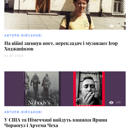
195
АВТОРИ-ВІЙСЬКОВІ
На війні загинув поет, перекладач і музикант Ігор
Ходжаніязов
01.07.2026 -
169
АВТОРИ-ВІЙСЬКОВІ
У США та Німеччині вийдуть книжки Ярини
Чорногуз і Артема Чеха