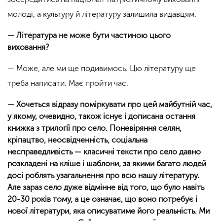
молоді, а культуру й літературу залишила видавцям.
— Література не може бути частиною цього
виховання?
— Може, але ми ще подивимось. Цю літературу ще
треба написати. Має пройти час.
— Хочеться відразу поміркувати про цей майбутній час,
у якому, очевидно, також існує і дописана остання
книжка з трилогії про село. Поневіряння селян,
кріпацтво, неосвідченність, соціальна
несправедливість — класичні тексти про село давно
розкладені на кліше і шаблони, за якими багато людей
досі роблять узагальнення про всю нашу літературу.
Але зараз село дуже відмінне від того, що було навіть
20-30 років тому, а це означає, що воно потребує і
нової літератури, яка описуватиме його реальність. Ми