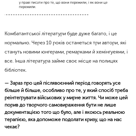
Комбатантської літератури буде дуже багато, і це
нормально. Через 10 років останеться три автори, які
стануть новими юнгерами, ремарками й хемінгуеями, і
все. Інша література займе своє місце на полицях
бібліотек.
— Зараз про цей післявоєнний період говорять усе
більше й більше, особливо про те, у який спосіб треба
реінтегрувати військових у мирне життя. Чи може цей
порив до творчого самовираження бути не лише
документацією того що було, але і якоюсь реальною
терапією, яка допоможе подолати кризу, що на нас
чекає?