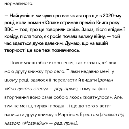
нормального.
— Найгучніше ми чули про вас як автора ще в 2020-му
році, коли роман «Юпак» отримав премію Книга року
BBC — тоді про це говорили скрізь. Зараз, після епідемії
ковіду, після того, як росія почала велику війну, — той
час здається дуже далеким. Думаю, що на вашій
творчості це все теж позначилось.
— Повномасштабне вторгнення, так сказать,
«
з’їло
»
мою другу книжку про село. Тільки недавно мені, у
цьому році, вдалося її перекласти й видати (
роман
«
Кіно дикого степу
»
— ред. прим.
), тому на фоні
вторгнення воно саме собою якось
«
ковтнулося
»
. Але,
тим не менш, тиражі продані, і ще до того я встиг
написати другу книжку з Мартіном Брестом (
книжка під
назвою
«
Мозамбик
»
— ред. прим.
).