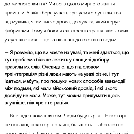
до мирного життя? Ми всі з цього мирного життя
прийшли. У війні бере участь зріз усього суспільства —
від мужика, який пиляє дрова, до чувака, який керує
фабриками. Тому я боюся слів
«
реінтеграція військових
у суспільство
»
— це за пів шага до охоти на вєдьм.
— Я розумію, що ви маєте на увазі, та мені здається, що
тут проблема більше лежить у площині добору
правильних слів. Очевидно, що під словом
«реінтеграція» різні люди мають на увазі різне, і тут
ідеться, мабуть, про пошуки нових способів взаємодії
між людьми, які мали військовий досвід, і які цього
досвіду не мали. Може, тут можна придумати щось
влучніше, ніж «реінтеграція».
— Все піде своїм шляхом. Люди будуть різні. Нєкоторі
не попаяні, нєкоторі попаяні, більшість — абсолютно
нормальні. Це буде шлях, який проходили всі країни, які