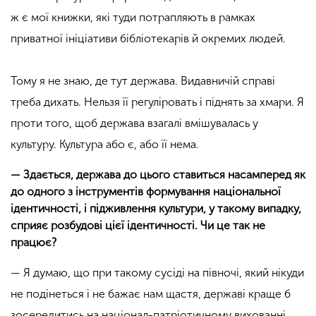
ж є мої книжки, які туди потрапляють в рамках
приватної ініціативи бібліотекарів й окремих людей.
Тому я не знаю, де тут держава. Видавничій справі
треба дихать. Нельзя її регуліровать і піднять за хмари. Я
проти того, щоб держава взагалі вмішувалась у
культуру. Культура або є, або її нема.
— Здається, держава до цього ставиться насамперед як
до одного з інструментів формування національної
ідентичності, і підживлення культури, у такому випадку,
сприяє розбудові цієї ідентичності. Чи це так не
працює?
— Я думаю, що при такому сусіді на півночі, який нікуди
не подінеться і не бажає нам щастя, державі краще б
зосередитись на націонал-патріотичному вихованні