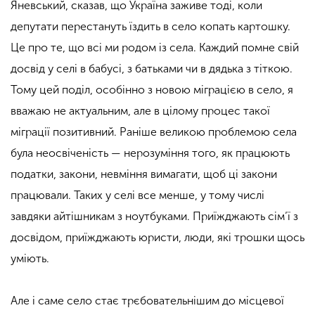
Яневський, сказав, що Україна заживе тоді, коли
депутати перестануть їздить в село копать картошку.
Це про те, що всі ми родом із села. Каждий помне свій
досвід у селі в бабусі, з батьками чи в дядька з тіткою.
Тому цей поділ, особінно з новою міграцією в село, я
вважаю не актуальним, але в цілому процес такої
міграції позитивний. Раніше великою проблемою села
була неосвіченість — нерозуміння того, як працюють
податки, закони, невміння вимагати, щоб ці закони
працювали. Таких у селі все менше, у тому числі
завдяки айтішникам з ноутбуками. Приїжджають сім’ї з
досвідом, приїжджають юристи, люди, які трошки щось
уміють.
Але і саме село стає трєбовательнішим до місцевої