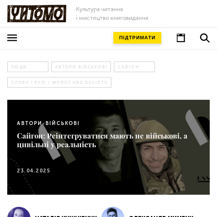
Культура читання
і мистецтво книговидання
ПІДТРИМАТИ
ЛЮДИ
АВТОРИ-ВІЙСЬКОВІ
САЙГОН
СЛОВА І КУЛІ / WORDS AND BULLETS
АВТОРИ-ВІЙСЬКОВІ
Сайгон: Реінтегруватися мають не військові, а
цивільні у реальність
23.04.2025