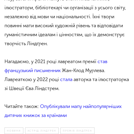
ілюстратори, бібліотекарі чи організації з усього світу,
незалежно від мови чи національності. Їхні твори
повинні мати високий художній рівень та відповідати
гуманістичним ідеалам і цінностям, що їх демонструє
творчість Ліндґрен.
Нагадаємо,
у 2021 році лавреатом премії
став
французький письменник
Жан-Клод Мурлева.
Лавреаткою у 2022 році
стала
авторка та ілюстраторка
зі Швеції Єва Ліндстрем.
Читайте також:
Опублікували мапу найпопулярніших
дитячих книжок за країнами
НОВИНИ
АСТРІД ЛІНДГРЕН
ПРЕМІЯ ЛІНДҐРЕН