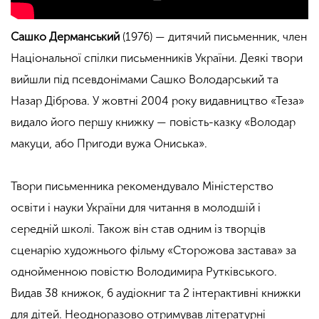
Сашко Дерманський
(1976) — дитячий письменник, член
Національної спілки письменників України. Деякі твори
вийшли під псевдонімами Сашко Володарський та
Назар Діброва. У жовтні 2004 року видавництво «Теза»
видало його першу книжку — повість-казку «Володар
макуци, або Пригоди вужа Ониська».
Твори письменника рекомендувало Міністерство
освіти і науки України для читання в молодшій і
середній школі. Також він став одним із творців
сценарію художнього фільму «Сторожова застава» за
однойменною повістю Володимира Рутківського.
Видав 38 книжок, 6 аудіокниг та 2 інтерактивні книжки
для дітей. Неодноразово отримував літературні