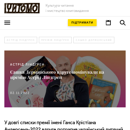
Культура читання
і мистецтво книговидання
ПІДТРИМАТИ
АСТРІД ЛІНДГРЕН
ПРЕМІЯ ЛІНДҐРЕН
САШКО ДЕРМАНСЬКИЙ
АСТРІД ЛІНДГРЕН
Сашка Дерманського вдруге номінували на
премію Астрід Ліндґрен
02.11.2022
У довгі списки премії імені Ганса Крістіана
Андерсена-2022 вдруге потрапив український дитячий