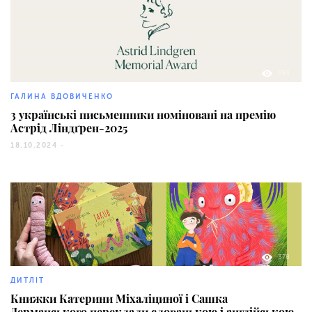
593
ГАЛИНА ВДОВИЧЕНКО
3 українські письменники номіновані на премію
Астрід Ліндґрен-2025
18.10.2024 -
378
ДИТЛІТ
Книжки Катерини Міхаліциної і Сашка
Дерманського переклали словацькою і англійською