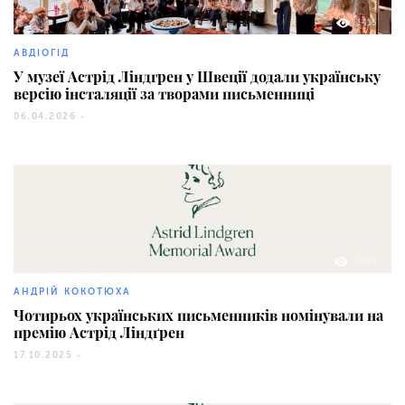
1415
АВДІОГІД
У музеї Астрід Ліндгрен у Швеції додали українську
версію інсталяції за творами письменниці
06.04.2026 -
2635
АНДРІЙ КОКОТЮХА
Чотирьох українських письменників номінували на
премію Астрід Ліндґрен
17.10.2025 -