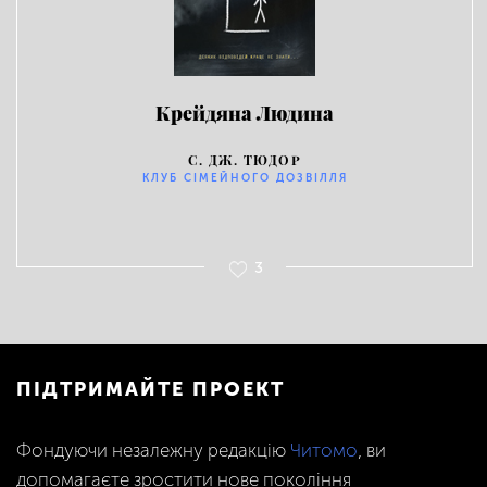
Крейдяна Людина
С. ДЖ. ТЮДОР
КЛУБ СІМЕЙНОГО ДОЗВІЛЛЯ
3
ПІДТРИМАЙТЕ ПРОЕКТ
Фондуючи незалежну редакцію
Читомо
, ви
допомагаєте зростити нове покоління