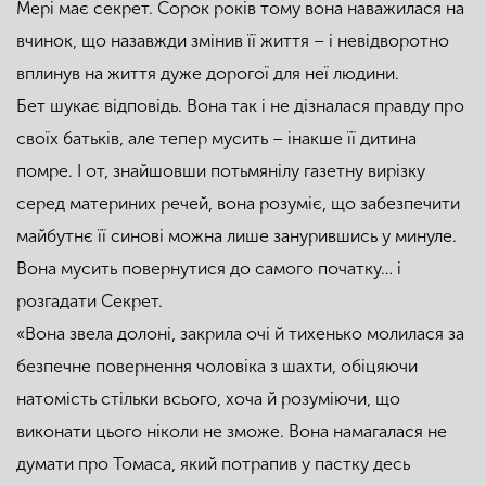
Мері має секрет. Сорок років тому вона наважилася на
вчинок, що назавжди змінив її життя – і невідворотно
вплинув на життя дуже дорогої для неї людини.
Бет шукає відповідь. Вона так і не дізналася правду про
своїх батьків, але тепер мусить – інакше її дитина
помре. І от, знайшовши потьмянілу газетну вирізку
серед материних речей, вона розуміє, що забезпечити
майбутнє її синові можна лише занурившись у минуле.
Вона мусить повернутися до самого початку… і
розгадати Секрет.
«Вона звела долоні, закрила очі й тихенько молилася за
безпечне повернення чоловіка з шахти, обіцяючи
натомість стільки всього, хоча й розуміючи, що
виконати цього ніколи не зможе. Вона намагалася не
думати про Томаса, який потрапив у пастку десь