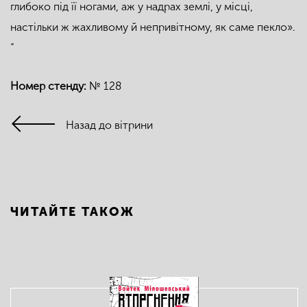
глибоко під її ногами, аж у надрах землі, у місці,
настільки ж жахливому й непривітному, як саме пекло».
“
Номер стенду:
№ 128
Назад до вітрини
ЧИТАЙТЕ ТАКОЖ