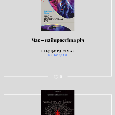
Час – найпростіша річ
КЛІФФОРД СІМАК
НК БОГДАН
5