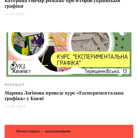
Катерина Гончар розкаже про історію української
графіки
11.07.2019 -
31
ВОРКШОП
Марина Логінова проведе курс «Експериментальна
графіка» у Києві
23.02.2019 -