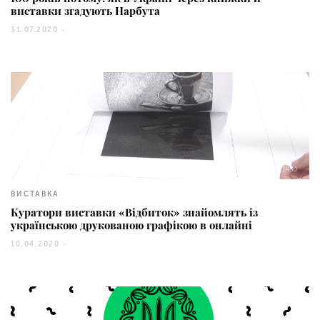
виставки згадують Нарбута
31.07.2020 -
1450
ВИСТАВКА
Куратори виставки «Відбиток» знайомлять із
українською друкованою графікою в онлайні
10.04.2020 -