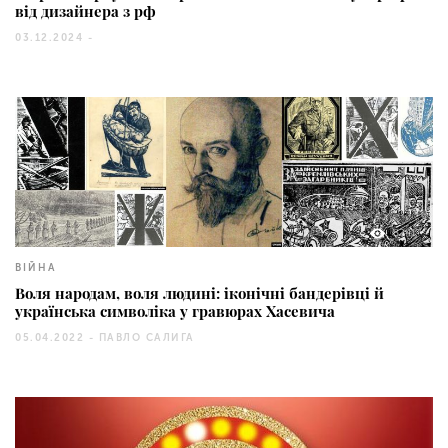
від дизайнера з рф
03.12.2024 -
8241
ВІЙНА
Воля народам, воля людині: іконічні бандерівці й
українська символіка у гравюрах Хасевича
05.04.2022 -
ПАВЛО САЛИГА