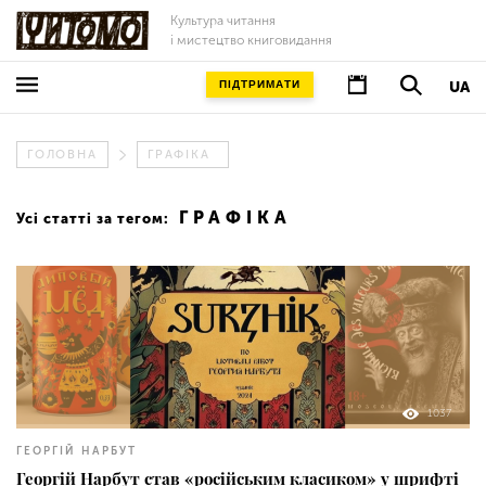
Культура читання
і мистецтво книговидання
ПІДТРИМАТИ
UA
ГОЛОВНА
ГРАФІКА
ГРАФІКА
Усі статті за тегом:
1037
ГЕОРГІЙ НАРБУТ
Георгій Нарбут став «російським класиком» у шрифті