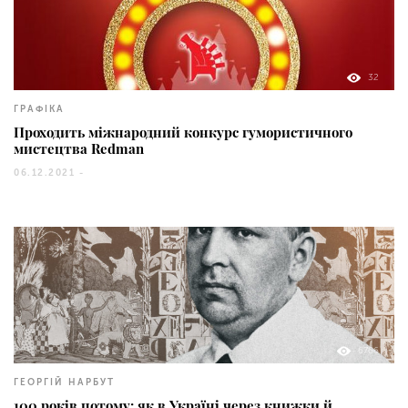
32
ГРАФІКА
Проходить міжнародний конкурс гумористичного
мистецтва Redman
06.12.2021 -
6766
ГЕОРГІЙ НАРБУТ
100 років потому: як в Україні через книжки й