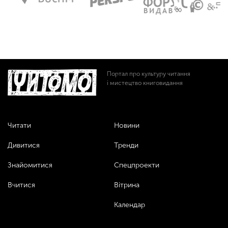
Портал про культуру читання
і мистецтво книговидання
Читати
Новини
Дивитися
Тренди
Знайомитися
Спецпроекти
Вчитися
Вітрина
Календар