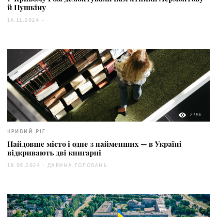
й Пушкіну
16.11.2024 -
2386
КРИВИЙ РІГ
Найдовше місто і одне з найменших — в Україні
відкривають дві книгарні
19.09.2024 -
ДАРИНА ГОЛОВАНЬ