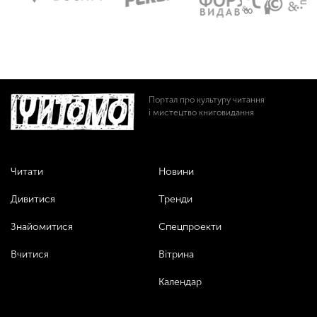
Портал про культуру читання
і мистецтво книговидання
Читати
Новини
Дивитися
Тренди
Знайомитися
Спецпроекти
Вчитися
Вітрина
Календар