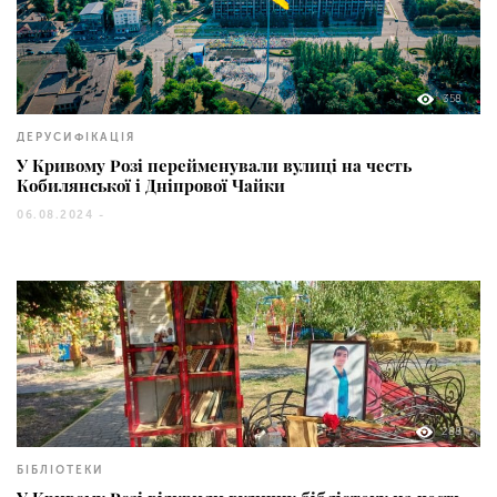
358
ДЕРУСИФІКАЦІЯ
У Кривому Розі перейменували вулиці на честь
Кобилянської і Дніпрової Чайки
06.08.2024 -
288
БІБЛІОТЕКИ