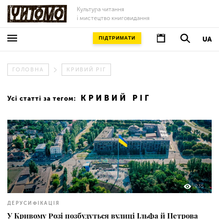
Культура читання
і мистецтво книговидання
ПІДТРИМАТИ
UA
ГОЛОВНА
КРИВИЙ РІГ
КРИВИЙ РІГ
Усі статті за тегом:
235
ДЕРУСИФІКАЦІЯ
У Кривому Розі позбудуться вулиці Ільфа й Петрова