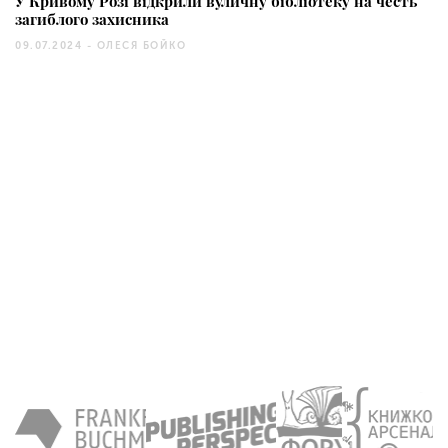
У Кривому Розі відкрили вуличну бібліотеку на честь
загиблого захисника
09.07.2024 -
ОЛЕСЯ БОЙКО