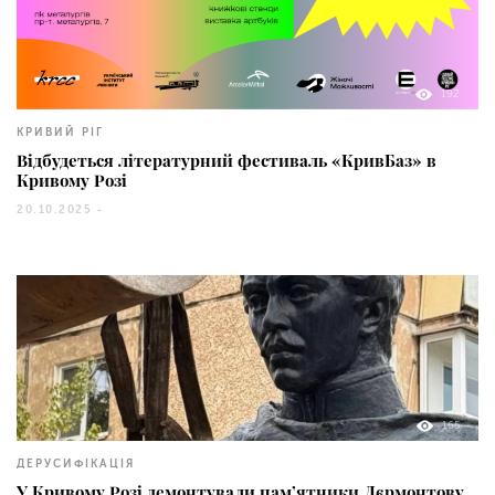
192
КРИВИЙ РІГ
Відбудеться літературний фестиваль «КривБаз» в
Кривому Розі
20.10.2025 -
165
ДЕРУСИФІКАЦІЯ
У Кривому Розі демонтували пам’ятники Лєрмонтову