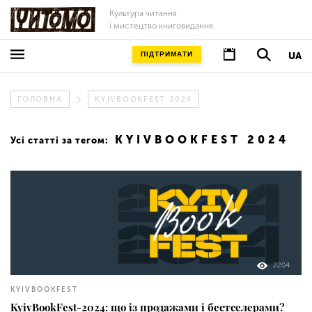
Культура читання
і мистецтво книговидання
ПІДТРИМАТИ
UA
ГОЛОВНА
KYIVBOOKFEST 2024
KYIVBOOKFEST 2024
Усі статті за тегом:
2204
KYIVBOOKFEST
KyivBookFest-2024: що із продажами і бестселерами?