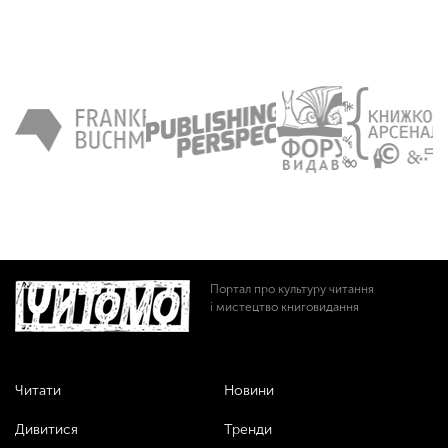
Портал про культуру читання
і мистецтво книговидання
Читати
Новини
Дивитися
Тренди