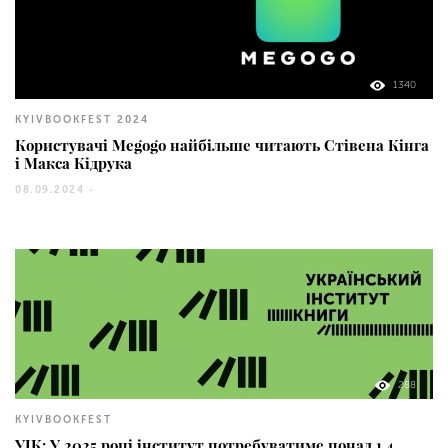
1340
KYIVBOOKFEST 2024
Користувачі Megogo найбільше читають Стівена Кінга
і Макса Кідрука
08.09.2024 -
288
KYIVBOOKFEST
УІК: У 2025 році інститут потребуватиме понад 1,4