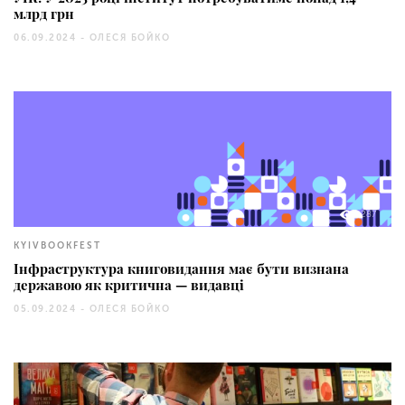
млрд грн
06.09.2024 -
ОЛЕСЯ БОЙКО
287
KYIVBOOKFEST
Інфраструктура книговидання має бути визнана
державою як критична — видавці
05.09.2024 -
ОЛЕСЯ БОЙКО