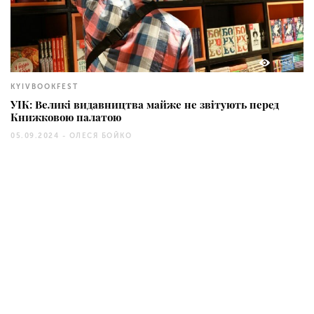
1043
KYIVBOOKFEST
УІК: Великі видавництва майже не звітують перед
Книжковою палатою
05.09.2024 -
ОЛЕСЯ БОЙКО