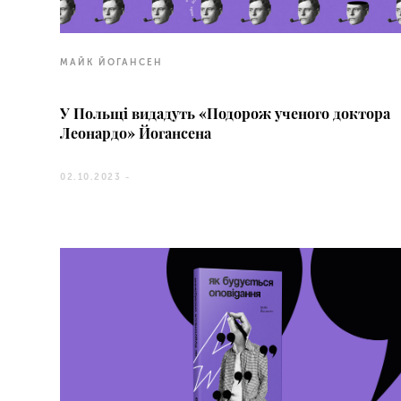
МАЙК ЙОГАНСЕН
У Польщі видадуть «Подорож ученого доктора
Леонардо» Йогансена
02.10.2023 -