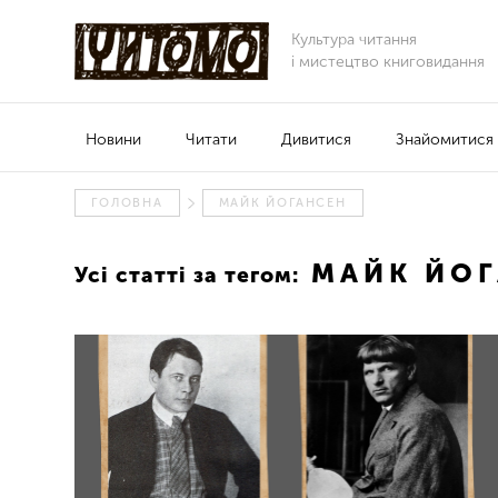
Культура читання
і мистецтво книговидання
Новини
Читати
Дивитися
Знайомитися
ГОЛОВНА
МАЙК ЙОГАНСЕН
МАЙК ЙОГ
Усі статті за тегом: