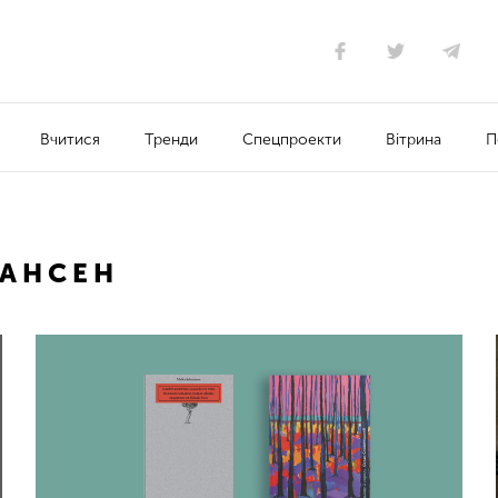
Вчитися
Тренди
Спецпроекти
Вітрина
П
АНСЕН