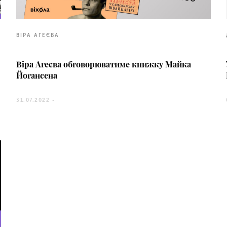
ВІРА АГЕЄВА
Віра Агеєва обговорюватиме книжку Майка
Йогансена
31.07.2022 -