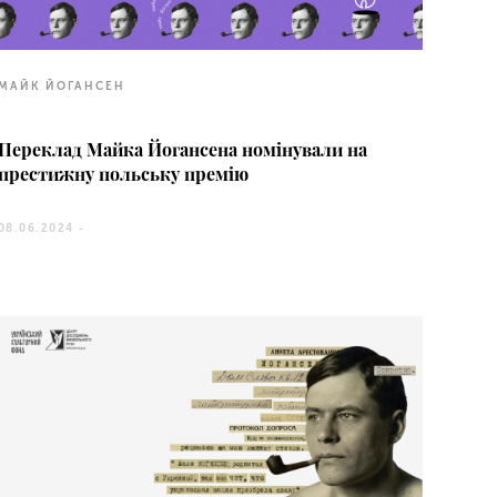
МАЙК ЙОГАНСЕН
Переклад Майка Йогансена номінували на
престижну польську премію
08.06.2024 -