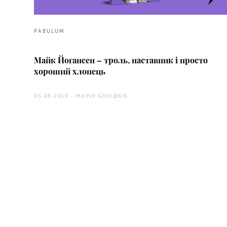
PABULUM
Майк Йогансен – троль, наставник і просто
хороший хлопець
05.08.2019 -
МАРІЯ БЛІНДЮК