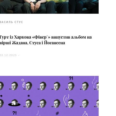
ВАСИЛЬ СТУС
Гурт із Харкова «Фівер°» випустив альбом на
вірші Жадана, Стуса і Йогансена
03.12.2025 -