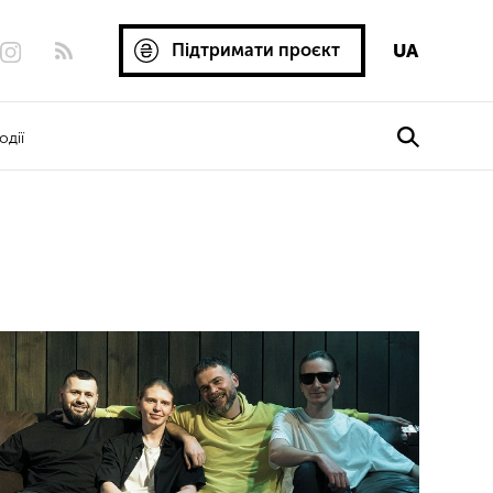
Підтримати проєкт
UA
одії