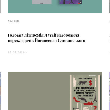
ЛАТВІЯ
а
Головна літпремія Латвії нагородила
перекладачів Йогансена і Сливинського
23.04.2026 -