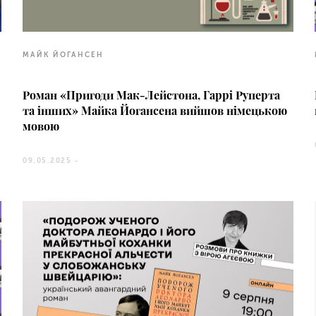
МАЙК ЙОГАНСЕН
Роман «Пригоди Мак-Лейстона, Гаррі Руперта
та інших» Майка Йогансена вийшов німецькою
мовою
09.05.2025 -