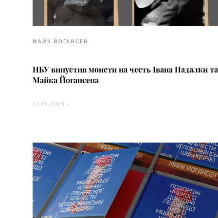
МАЙК ЙОГАНСЕН
НБУ випустив монети на честь Івана Падалки т
Майка Йогансена
17.05.2026 -