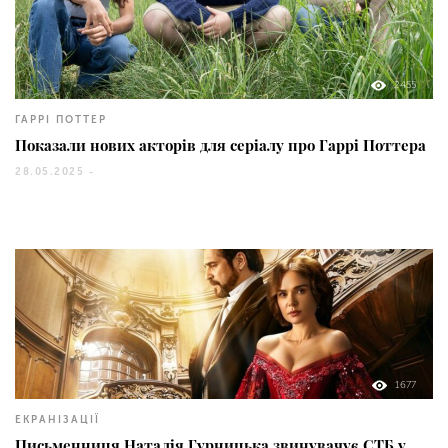
2455
ГАРРІ ПОТТЕР
Показали нових акторів для серіалу про Гаррі Поттера
28.05.2025 -
1677
ЕКРАНІЗАЦІЇ
Письменниця Наталія Гурницька звинувачує СТБ у