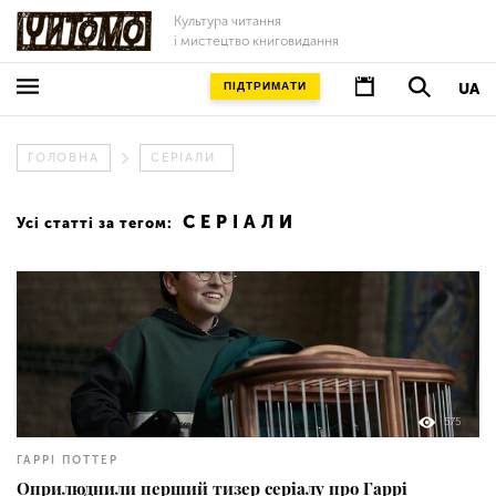
Культура читання
і мистецтво книговидання
ПІДТРИМАТИ
UA
ГОЛОВНА
СЕРІАЛИ
СЕРІАЛИ
Усі статті за тегом:
575
ГАРРІ ПОТТЕР
Оприлюднили перший тизер серіалу про Гаррі