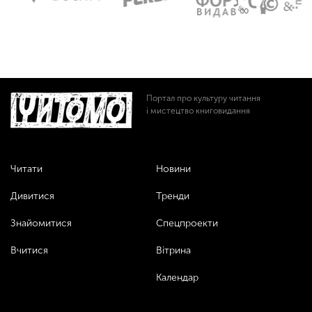
Портал про культуру читання
і мистецтво книговидання
Читати
Новини
Дивитися
Тренди
Знайомитися
Спецпроекти
Вчитися
Вітрина
Календар