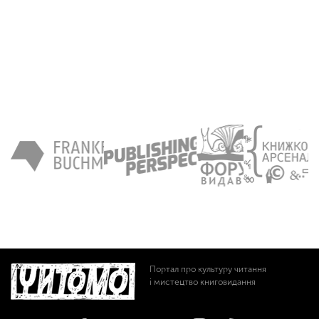
Портал про культуру читання
і мистецтво книговидання