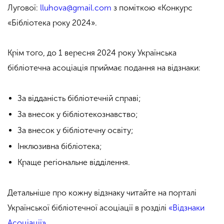
Лугової:
lluhova@gmail.com
з поміткою «Конкурс
«Бібліотека року 2024».
Крім того, до 1 вересня 2024 року Українська
бібліотечна асоціація приймає подання на відзнаки:
За відданість бібліотечній справі;
За внесок у бібліотекознавство;
За внесок у бібліотечну освіту;
Інклюзивна бібліотека;
Краще регіональне відділення.
Детальніше про кожну відзнаку читайте на порталі
Української бібліотечної асоціації в розділі
«Відзнаки
Асоціації»
.