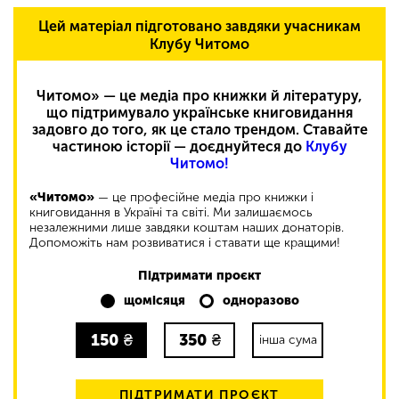
Цей матеріал підготовано завдяки учасникам
Клубу Читомо
Читомо» — це медіа про книжки й літературу,
що підтримувало українське книговидання
задовго до того, як це стало трендом. Ставайте
частиною історії — доєднуйтеся до
Клубу
Читомо!
«Читомо»
— це професійне медіа про книжки і
книговидання в Україні та світі. Ми залишаємось
незалежними лише завдяки коштам наших донаторів.
Допоможіть нам розвиватися і ставати ще кращими!
Підтримати проєкт
щомісяця
одноразово
150
₴
350
₴
інша сума
ПІДТРИМАТИ ПРОЄКТ