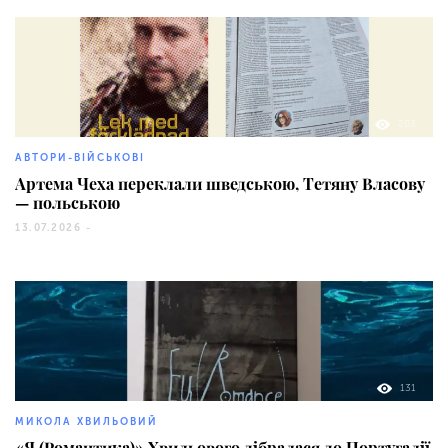
203
АВТОРИ-ВІЙСЬКОВІ
Артема Чеха переклали шведською, Тетяну Власову
— польською
13.07.2026 -
131
МИКОЛА ХВИЛЬОВИЙ
«Я (Романтика)» Хвильового дібралася до Португалії