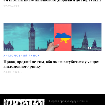
09.07.2026 -
490
АНГЛОМОВНИЙ РИНОК
Права, продані не тим, або як не загубитися у хащах
англомовного ринку
24.06.2026 -
Портал про культуру читання