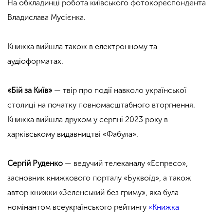
На обкладинці робота київського фотокореспондента
Владислава Мусієнка.
Книжка вийшла також в електронному та
аудіоформатах.
«Бій за Київ»
— твір
про події навколо української
столиці на початку повномасштабного вторгнення.
Книжка вийшла друком у серпні 2023 року в
харківському видавництві «Фабула».
Сергій Руденко
—
ведучий телеканалу «Еспресо»
,
засновник книжкового порталу
«Буквоїд», а
також
автор книжки
«Зеленський без гриму», яка була
номінантом всеукраїнського рейтингу
«Книжка