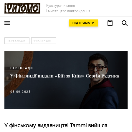
Культура читання
і мистецтво книговидання
ПІДТРИМАТИ
ПЕРЕКЛАДИ
ФІНЛЯНДІЯ
ПЕРЕКЛАДИ
У Фінляндії видали «Бій за Київ» Сергія Руденка
05.09.2023
У фінському видавництві Tammi вийшла