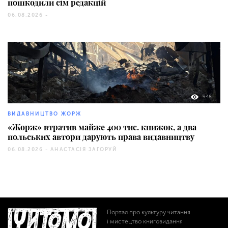
пошкодили сім редакцій
06.08.2026 -
948
ВИДАВНИЦТВО ЖОРЖ
«Жорж» втратив майже 400 тис. книжок, а два
польських автори дарують права видавництву
06.08.2026 -
АНАСТАСІЯ ЗАГОРУЙ
Портал про культуру читання
і мистецтво книговидання