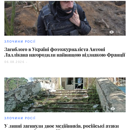
152
ЗЛОЧИНИ РОСІЇ
Загиблого в Україні фотожурналіста Антоні
Лаллікана нагородили найвищою відзнакою Франції
06.08.2026 -
24
ЗЛОЧИНИ РОСІЇ
У липні загинули двоє медійників, російські атаки