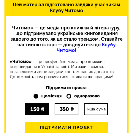
Цей матеріал підготовано завдяки учасникам
Клубу Читомо
Читомо» — це медіа про книжки й літературу,
що підтримувало українське книговидання
задовго до того, як це стало трендом. Ставайте
частиною історії — доєднуйтеся до
Клубу
Читомо!
«Читомо»
— це професійне медіа про книжки і
книговидання в Україні та світі. Ми залишаємось
незалежними лише завдяки коштам наших донаторів.
Допоможіть нам розвиватися і ставати ще кращими!
Підтримати проєкт
щомісяця
одноразово
150
₴
350
₴
інша сума
ПІДТРИМАТИ ПРОЄКТ