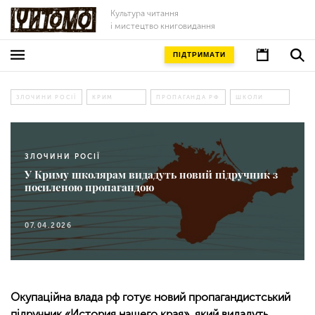
Культура читання
і мистецтво книговидання
ПІДТРИМАТИ
ЗЛОЧИНИ РОСІЇ
КРИМ
ПРОПАГАНДА РФ
ШКОЛИ
ЗЛОЧИНИ РОСІЇ
У Криму школярам видадуть новий підручник з
посиленою пропагандою
07.04.2026
Окупаційна влада рф готує новий пропагандистський
підручник «История нашего края», який видадуть