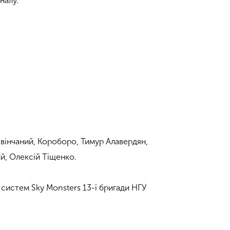
налу.
евінчаний, Короборо, Тимур Алавердян,
й, Олексій Тіщенко.
х систем Sky Monsters 13-ї бригади НГУ