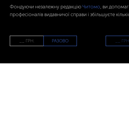
Фондуючи незалежну редакцію
Читомо
, ви допома
професіоналів видавничої справи і збільшуєте кількі
РАЗОВО