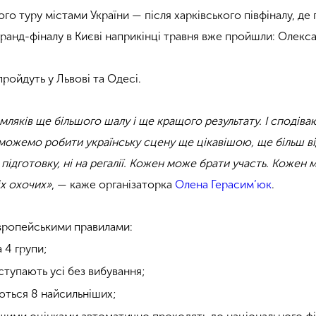
го туру містами України — після харківського півфіналу, де 
ранд-фіналу в Києві наприкінці травня вже пройшли: Олексан
пройдуть у Львові та Одесі.
земляків ще більшого шалу і ще кращого результату. І сподіва
 зможемо робити українську сцену ще цікавішою, ще більш в
на підготовку, ні на регалії. Кожен може брати участь. Кож
іх охочих»
, — каже організаторка
Олена Герасим’юк
.
європейськими правилами:
а 4 групи;
ступають усі без вибування;
ються 8 найсильніших;