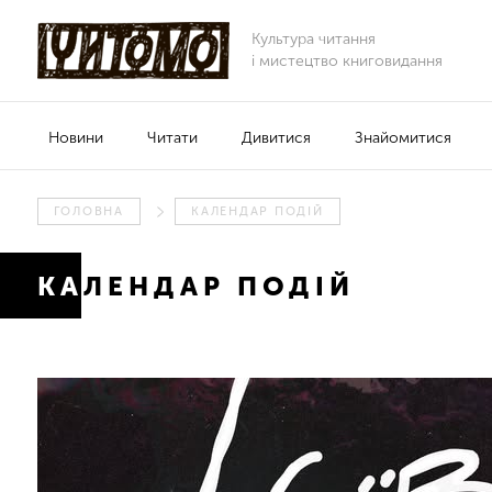
Культура читання
і мистецтво книговидання
Новини
Читати
Дивитися
Знайомитися
ГОЛОВНА
КАЛЕНДАР ПОДІЙ
КАЛЕНДАР ПОДІЙ