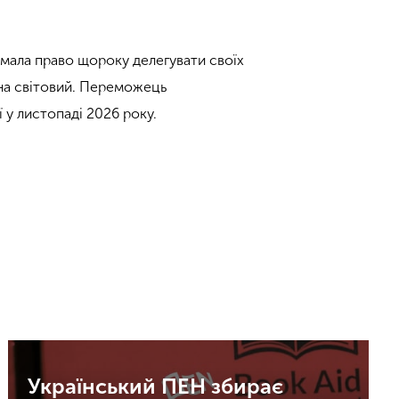
мала право щороку делегувати своїх
і на світовий. Переможець
 у листопаді 2026 року.
Український ПЕН збирає