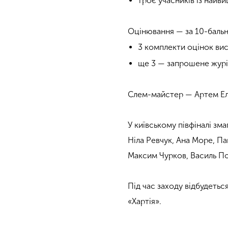
троє учасників із найв
Оцінювання — за 10-баль
3 комплекти оцінок вист
ще 3 — запрошене журі:
Слем-майстер — Артем Ел
У київському півфіналі зма
Ніла Ревчук, Ана Море, П
Максим Чурков, Василь По
Під час заходу відбудетьс
«Хартія».