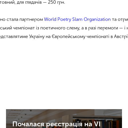
товний, для глядачів — 250 грн.
ійно стала партнером
World Poetry Slam Organization
та отри
ський чемпіонат із
поетичного слему
, а в разі перемоги — 
дставлятиме Україну на Європейському чемпіонаті в Австрії
Почалася реєстрація на VI