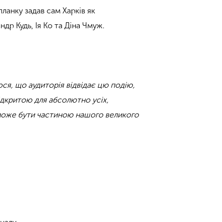
планку задав сам Харків як
др Кудь, Ія Ко та Діна Чмуж.
юся, що аудиторія відвідає цю подію,
ідкритою для абсолютно усіх,
ен може бути частиною нашого великого