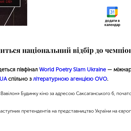
додати в
календар
иться національний відбір до чемпіо
удеться півфінал
World Poetry Slam Ukraine
— міжнар
mUA
спільно з
літературною агенцією OVO
.
Вавілон» Будинку кіно за адресою Саксаганського 6, почато
наступних претендентів на представництво України на європ