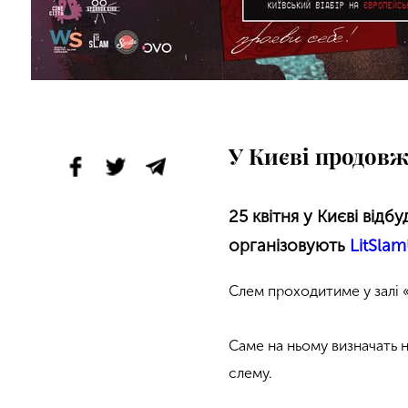
У Києві продовж
25 квітня у Києві відб
організовують
LitSla
Слем проходитиме у залі «
Саме на ньому визначать 
слему.