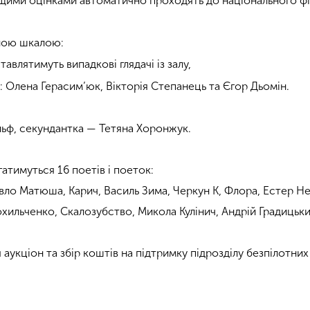
ищими оцінками автоматично проходять до національного фі
ною шкалою:
авлятимуть випадкові глядачі із залу,
 Олена Герасим’юк, Вікторія Степанець та Єгор Дьомін.
ьф, секундантка — Тетяна Хоронжук.
гатимуться 16 поетів і поеток:
авло Матюша, Карич, Василь Зима, Черкун К, Флора, Естер Н
хильченко, Скалозубство, Микола Кулінич, Андрій Градицьки
я аукціон та збір коштів на підтримку підрозділу безпілотни