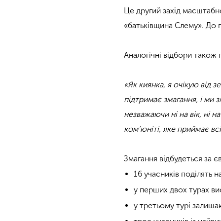
Це другий захід масштабно
«батьківщина Слему». До г
Аналогічні відбори також 
«Як киянка, я очікую від 
підтримає змагання, і ми
незважаючи ні на вік, ні 
ком’юніті, яке приймає вс
Змагання відбудеться за 
16 учасників поділять н
у перших двох турах ви
у третьому турі залиша