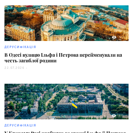
587
ДЕРУСИФІКАЦІЯ
В Одесі вулицю Ільфа і Петрова перейменували на
честь загиблої родини
22.07.2026 -
235
ДЕРУСИФІКАЦІЯ