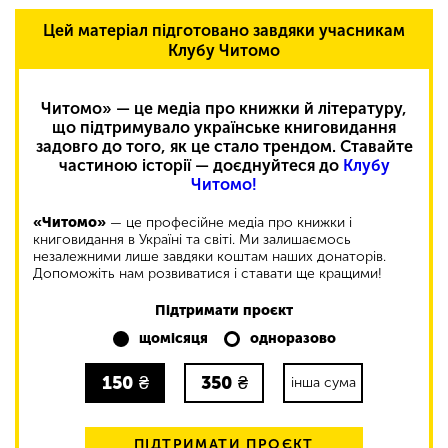
Цей матеріал підготовано завдяки учасникам
Клубу Читомо
Читомо» — це медіа про книжки й літературу,
що підтримувало українське книговидання
задовго до того, як це стало трендом. Ставайте
частиною історії — доєднуйтеся до
Клубу
Читомо!
«Читомо»
— це професійне медіа про книжки і
книговидання в Україні та світі. Ми залишаємось
незалежними лише завдяки коштам наших донаторів.
Допоможіть нам розвиватися і ставати ще кращими!
Підтримати проєкт
щомісяця
одноразово
150
₴
350
₴
інша сума
ПІДТРИМАТИ ПРОЄКТ