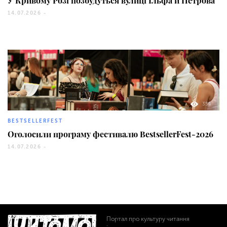
У Кривому Розі позбудуться вулиці Ільфа й Петрова
14.07.2026 -
354
BESTSELLERFEST
Оголосили програму фестивалю BestsellerFest-2026
14.07.2026 -
Портал про культуру читання