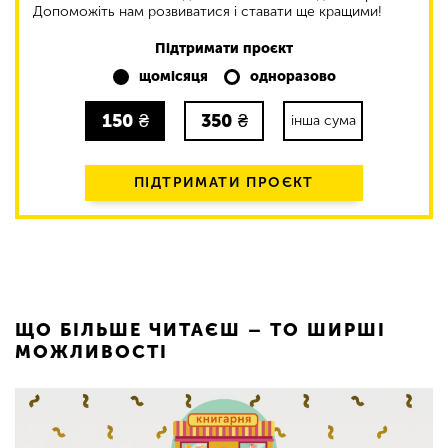
Допоможіть нам розвиватися і ставати ще кращими!
Підтримати проєкт
щомісяця
одноразово
150
₴
350
₴
інша сума
ПІДТРИМАТИ ПРОЄКТ
ЩО БІЛЬШЕ ЧИТАЄШ – ТО ШИРШІ
МОЖЛИВОСТІ