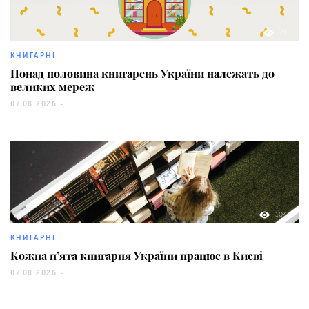
21
КНИГАРНІ
Понад половина книгарень України належать до
великих мереж
07.08.2026 -
104
КНИГАРНІ
Кожна п’ята книгарня України працює в Києві
07.08.2026 -