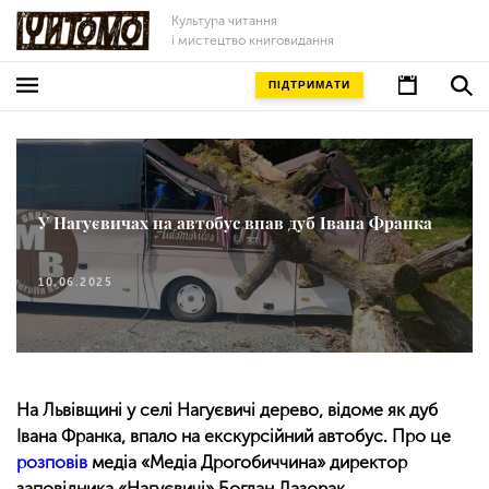
Культура читання
і мистецтво книговидання
ПІДТРИМАТИ
У Нагуєвичах на автобус впав дуб Івана Франка
10.06.2025
На Львівщині у селі Нагуєвичі дерево, відоме як дуб
Івана Франка, впало на екскурсійний автобус. Про це
розповів
медіа «Медіа Дрогобиччина» директор
заповідника «Нагуєвичі» Богдан Лазорак.