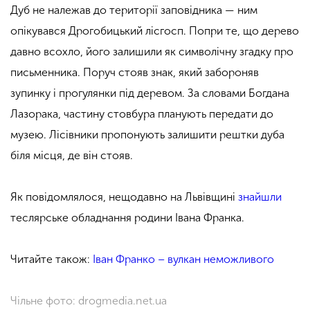
Дуб не належав до території заповідника — ним
опікувався Дрогобицький лісгосп. Попри те, що дерево
давно всохло, його залишили як символічну згадку про
письменника. Поруч стояв знак, який забороняв
зупинку і прогулянки під деревом. За словами Богдана
Лазорака, частину стовбура планують передати до
музею. Лісівники пропонують залишити рештки дуба
біля місця, де він стояв.
Як повідомлялося, нещодавно на Львівщині
знайшли
теслярське обладнання родини Івана Франка.
Читайте також:
Іван Франко – вулкан неможливого
Чільне фото: drogmedia.net.ua