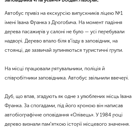
Автобус привіз на екскурсію випускників ліцею №1
імені Івана Франка з Дрогобича. На момент падіння
дерева пасажирів у салоні не було — усі перебували
надворі. Дерево впало біля вʼїзду в заповідник, на
стоянці, де зазвичай зупиняються туристичні групи.
На місці працювали рятувальники, поліція й
співробітники заповідника. Автобус звільнили ввечері.
.
Дуб, що впав, згадують як одне з улюблених місць Івана
Франка. За спогадами, під його кроною він написав
автобіографічне оповідання «Олівець». У 1984 році
дерево визнали памʼяткою історії місцевого значення.