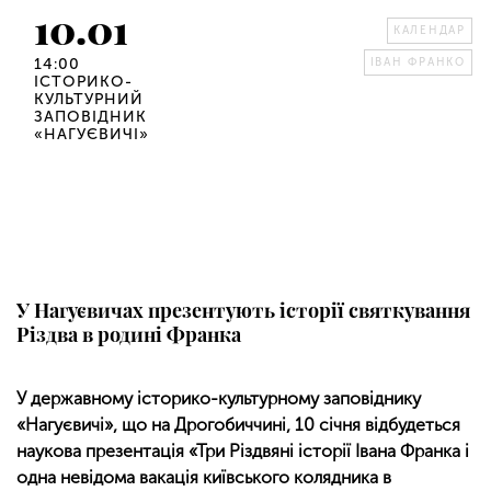
10.01
КАЛЕНДАР
14:00
ІВАН ФРАНКО
ІСТОРИКО-
КУЛЬТУРНИЙ
ЗАПОВІДНИК
«НАГУЄВИЧІ»
У Нагуєвичах презентують історії святкування
Різдва в родині Франка
У державному історико-культурному заповіднику
«Нагуєвичі», що на Дрогобиччині, 10 січня відбудеться
наукова презентація «Три Різдвяні історії Івана Франка і
одна невідома вакація київського колядника в