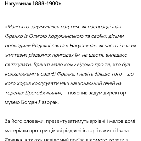
Нагуєвичах 1888-1900».
«Мало хто задумувався над тим, як насправді Іван
Франко із Ольгою Хоружинською та своїми дітьми
проводили Різдвяні свята в Нагуєвичах, як часто і в яких
життєвих різдвяних пригодах їм, на щастя, випадало
святкувати. Врешті мало кому відомо про те, хто був
колядниками в садибі Франка, і навіть більше того – до
кого ходив колядувати наш національний геній на
теренах Дрогобиччини»
, – пояснив задум директор
музею Богдан Лазорак.
За його словами, презентуватимуть архівні і маловідомі
матеріали про три цікаві різдвяні історії в житті Івана
Франка, а також невідомий приїзд відомого колеги з