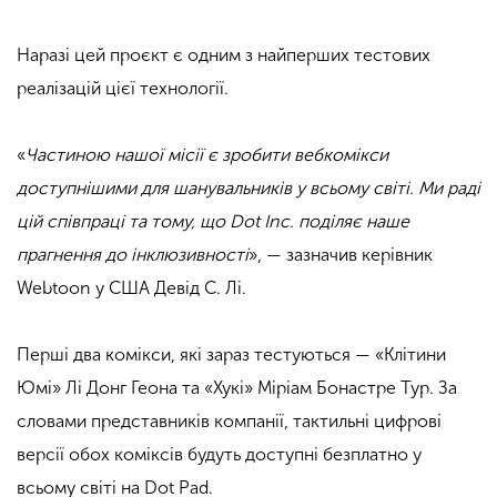
Наразі цей проєкт є одним з найперших тестових
реалізацій цієї технології.
«
Частиною нашої місії є зробити вебкомікси
доступнішими для шанувальників у всьому світі. Ми раді
цій співпраці та тому, що Dot Inc. поділяє наше
прагнення до інклюзивності
», — зазначив керівник
Webtoon у США Девід С. Лі.
Перші два комікси, які зараз тестуються — «Клітини
Юмі» Лі Донг Геона та «Хукі» Міріам Бонастре Тур. За
словами представників компанії, тактильні цифрові
версії обох коміксів будуть доступні безплатно у
всьому світі на Dot Pad.