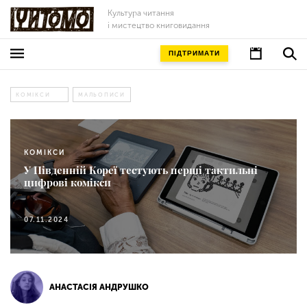
Культура читання
і мистецтво книговидання
ПІДТРИМАТИ
КОМІКСИ
МАЛЬОПИСИ
КОМІКСИ
У Південній Кореї тестують перші тактильні
цифрові комікси
07.11.2024
АНАСТАСІЯ АНДРУШКО