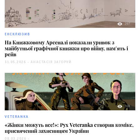
297
ЕКСКЛЮЗИВ
На Книжковому Арсеналі показали уривок з
майбутньої графічної книжки про війну, памʼять і
рейв
31.05.2026 -
АНАСТАСІЯ ЗАГОРУЙ
168
VETERANKA
«Жінки можуть все!»: Рух Veteranka створив комікс,
присвячений захисницям України
08.03.2026 -