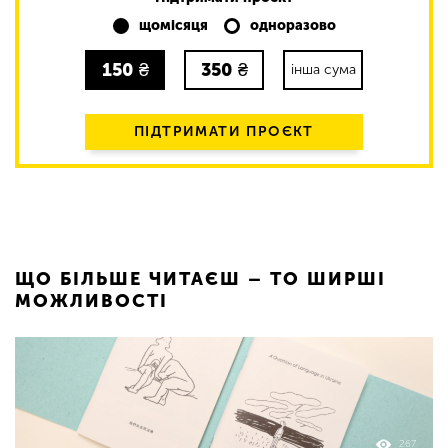
щомісяця
одноразово
150
₴
350
₴
інша сума
ПІДТРИМАТИ ПРОЄКТ
ЩО БІЛЬШЕ ЧИТАЄШ – ТО ШИРШІ
МОЖЛИВОСТІ
267