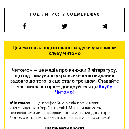
ПОДІЛИТИСЯ У СОЦМЕРЕЖАХ
Цей матеріал підготовано завдяки учасникам
Клубу Читомо
Читомо» — це медіа про книжки й літературу,
що підтримувало українське книговидання
задовго до того, як це стало трендом. Ставайте
частиною історії — доєднуйтеся до
Клубу
Читомо!
«Читомо»
— це професійне медіа про книжки і
книговидання в Україні та світі. Ми залишаємось
незалежними лише завдяки коштам наших донаторів.
Допоможіть нам розвиватися і ставати ще кращими!
Підтримати проєкт