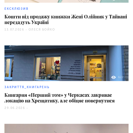
ЕКСКЛЮЗИВ
Кошти від продажу книжки Жені Олійник у Тайвані
передадуть Україні
13.07.2026 -
ОЛЕСЯ БОЙКО
622
ЗАКРИТТЯ_КНИГАРЕНЬ
Книгарня «Перший том» у Черкасах закриває
локацію на Хрещатику, але обіцяє повернутися
29.06.2026 -