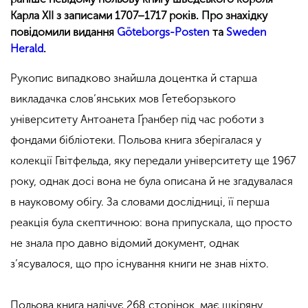
Карла XII з записами 1707–1717 років. Про знахідку
повідомили видання
Göteborgs-Posten
та
Sweden
Herald
.
Рукопис випадково знайшла доцентка й старша
викладачка слов’янських мов Ґетеборзького
університету Антоанета Ґранбер під час роботи з
фондами бібліотеки. Польова книга зберігалася у
колекції Гвітфельда, яку передали університету ще 1967
року, однак досі вона не була описана й не згадувалася
в науковому обігу. За словами дослідниці, її перша
реакція була скептичною: вона припускала, що просто
не знала про давно відомий документ, однак
з’ясувалося, що про існування книги не знав ніхто.
Польова книга налічує 268 сторінок, має шкіряну