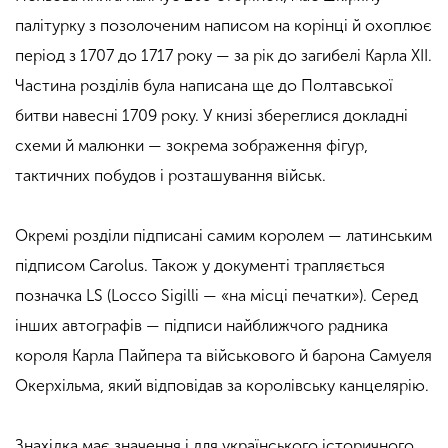
палітурку з позолоченим написом на корінці й охоплює
період з 1707 до 1717 року — за рік до загибелі Карла XII.
Частина розділів була написана ще до Полтавської
битви навесні 1709 року. У книзі збереглися докладні
схеми й малюнки — зокрема зображення фігур,
тактичних побудов і розташування військ.
Окремі розділи підписані самим королем — латинським
підписом Carolus. Також у документі трапляється
позначка LS (Locco Sigilli — «на місці печатки»). Серед
інших автографів — підписи найближчого радника
короля Карла Пайпера та військового й барона Самуеля
Окерхільма, який відповідав за королівську канцелярію.
Знахідка має значення і для українського історичного