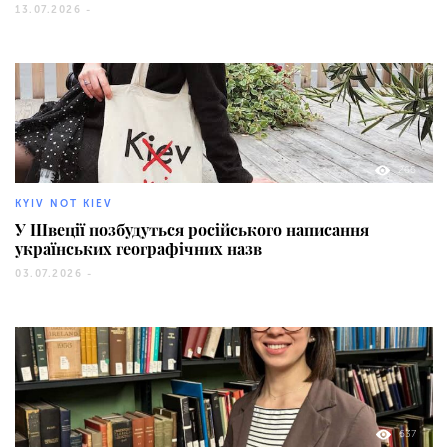
13.07.2026 -
266
KYIV NOT KIEV
У Швеції позбудуться російського написання
українських географічних назв
03.07.2026 -
637