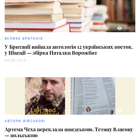
269
ВЕЛИКА БРИТАНІЯ
У Британії вийшла антологія 12 українських поеток,
у Швеції — збірка Наталки Ворожбит
08.08.2026 -
203
АВТОРИ-ВІЙСЬКОВІ
Артема Чеха переклали шведською, Тетяну Власову
— польською