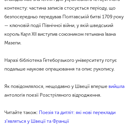
контексту: частина записів стосується періоду, що
безпосередньо передував Полтавській битві 1709 року
— ключовій події Північної війни, у якій шведський
король Карл XII виступив союзником гетьмана Івана
Мазепи.
Наразі бібліотека Ґетеборзького університету готує
подальше наукове опрацювання та опис рукопису.
Як повідомлялося, нещодавно у Швеції вперше
вийшла
антологія поезії Розстріляного відродження.
Читайте також:
Поезія та дитліт: які нові переклади
зʼявляться у Швеції та Франції