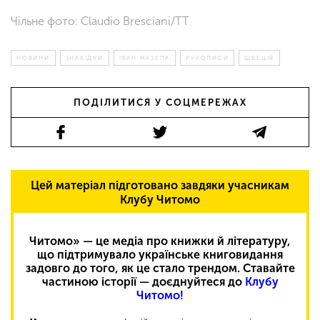
Чільне фото: Claudio Bresciani/TT
НОВИНИ
ЗНАХІДКИ
ІВАН МАЗЕПА
РУКОПИСИ
ШВЕЦІЯ
ПОДІЛИТИСЯ У СОЦМЕРЕЖАХ
Цей матеріал підготовано завдяки учасникам
Клубу Читомо
Читомо» — це медіа про книжки й літературу,
що підтримувало українське книговидання
задовго до того, як це стало трендом. Ставайте
частиною історії — доєднуйтеся до
Клубу
Читомо!