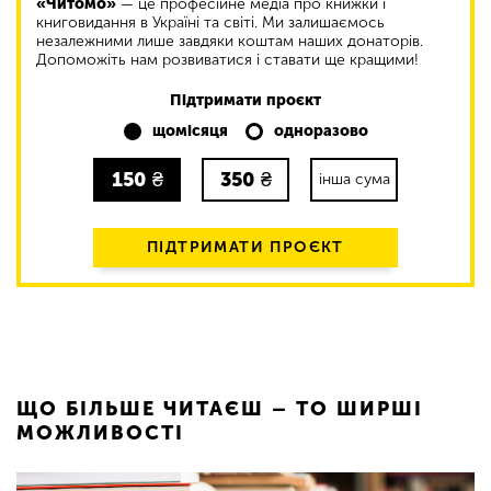
«Читомо»
— це професійне медіа про книжки і
книговидання в Україні та світі. Ми залишаємось
незалежними лише завдяки коштам наших донаторів.
Допоможіть нам розвиватися і ставати ще кращими!
Підтримати проєкт
щомісяця
одноразово
150
₴
350
₴
інша сума
ПІДТРИМАТИ ПРОЄКТ
ЩО БІЛЬШЕ ЧИТАЄШ – ТО ШИРШІ
МОЖЛИВОСТІ