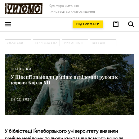
Культура читання
і мистецтво книговидання
ПІДТРИМАТИ
ЗНАХІДКИ
ІВАН МАЗЕПА
РУКОПИСИ
ШВЕЦІЯ
ЗНАХІДКИ
У Швеції знайшли раніше невідомий рукопис
короля Карла XII
28.12.2025
У бібліотеці Ґетеборзького університету виявили
раніше невідому польову книгу шведського короля