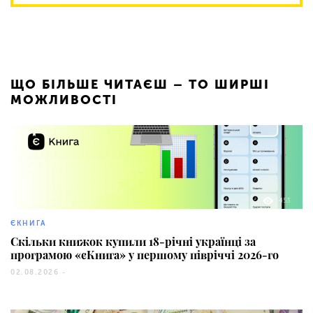
ЩО БІЛЬШЕ ЧИТАЄШ – ТО ШИРШІ
МОЖЛИВОСТІ
453
ЄКНИГА
Скільки книжок купили 18-річні українці за
програмою «єКнига» у першому півріччі 2026-го
02.08.2026 -