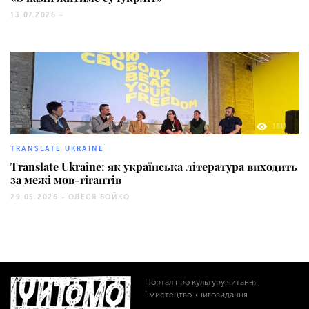
13.07.2026 -
1811
TRANSLATE UKRAINE
Translate Ukraine: як українська література виходить
за межі мов-гігантів
29.05.2026 -
ОЛЕСЯ БОЙКО
Портал про культуру читання
і мистецтво книговидання