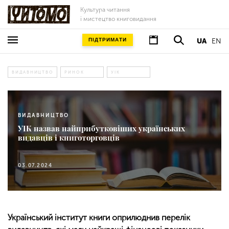
Культура читання
і мистецтво книговидання
ПІДТРИМАТИ
UA
EN
ВИДАВНИЦТВО
РИНОК
УІК
ВИДАВНИЦТВО
УІК назвав найприбутковіших українських
видавців і книготорговців
03.07.2024
Український інститут книги оприлюднив перелік