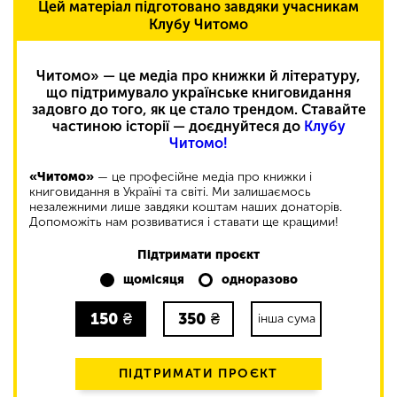
Цей матеріал підготовано завдяки учасникам
Клубу Читомо
Читомо» — це медіа про книжки й літературу,
що підтримувало українське книговидання
задовго до того, як це стало трендом. Ставайте
частиною історії — доєднуйтеся до
Клубу
Читомо!
«Читомо»
— це професійне медіа про книжки і
книговидання в Україні та світі. Ми залишаємось
незалежними лише завдяки коштам наших донаторів.
Допоможіть нам розвиватися і ставати ще кращими!
Підтримати проєкт
щомісяця
одноразово
150
₴
350
₴
інша сума
ПІДТРИМАТИ ПРОЄКТ