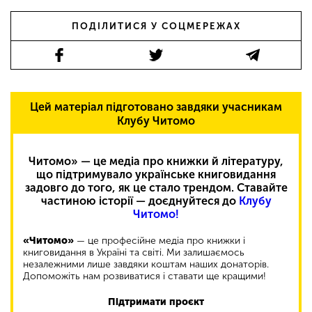
ПОДІЛИТИСЯ У СОЦМЕРЕЖАХ
Цей матеріал підготовано завдяки учасникам
Клубу Читомо
Читомо» — це медіа про книжки й літературу,
що підтримувало українське книговидання
задовго до того, як це стало трендом. Ставайте
частиною історії — доєднуйтеся до
Клубу
Читомо!
«Читомо»
— це професійне медіа про книжки і
книговидання в Україні та світі. Ми залишаємось
незалежними лише завдяки коштам наших донаторів.
Допоможіть нам розвиватися і ставати ще кращими!
Підтримати проєкт