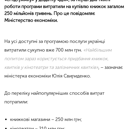
роботи програми витратили на купівлю книжок загалом
250 мільйонів гривень. Про це повідомляє
Міністерство економіки.
На усі доступні за програмою послуги українці
витратили сукупно вже 700 млн грн.
«Найбільшим
попитом зараз користується придбання книжок,
квитків у кінотеатри та залізничних квитків»
, – зазначає
міністерка економіки Юлія Свириденко.
До переліку найпопулярніших способів витрат
потрапили:
книжкові магазини – 250 млн грн;
кінотеатри – 210 млн грн;