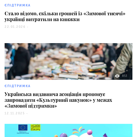
ЄПІДТРИМКА
Стало відомо, скільки грошей із «Зимової тисячі»
українці витратили на книжки
22.01.2026 -
853
ЄПІДТРИМКА
Українська видавнича асоціація пропонує
запровадити «Культурний пакунок» у межах
«Зимової підтримки»
12.11.2025 -