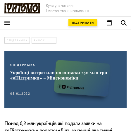
Культура читання
і мистецтво книговидання
ПІДТРИМАТИ
ЄПІДТРИМКА
РИНОК
ЄПІДТРИМКА
Українці витратили на книжки 250 млн грн
«єПідтримки» – Мінекономіки
05.01.2022
Понад 6,2 млн українців які подали заявки на
«єПідтримку» у додатку «Дія», за перші два тижні