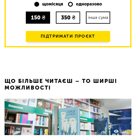
щомісяця
одноразово
150
₴
350
₴
інша сума
ПІДТРИМАТИ ПРОЄКТ
ЩО БІЛЬШЕ ЧИТАЄШ – ТО ШИРШІ
МОЖЛИВОСТІ
269