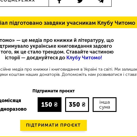
 СОЦМЕРЕЖАХ
іал підготовано завдяки учасникам Клубу Читомо
томо» — це медіа про книжки й літературу, що
ідтримувало українське книговидання задовго
 того, як це стало трендом. Ставайте частиною
історії — доєднуйтеся до
Клубу Читомо!
ійне медіа про книжки і книговидання в Україні та світі. Ми залиш
яки коштам наших донаторів. Допоможіть нам розвиватися і става
Підтримати проєкт
щомісяця
інша
150
₴
350
₴
сума
одноразово
ПІДТРИМАТИ ПРОЄКТ