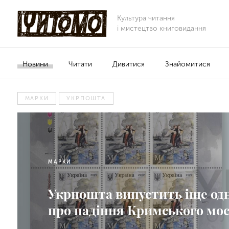
Культура читання
і мистецтво книговидання
Новини
Читати
Дивитися
Знайомитися
МАРКИ
УКРПОШТА
МАРКИ
Укрпошта випустить іще од
про падіння Кримського мо