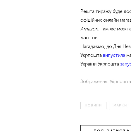
Решта тиражу буде дост
офіційних онлайн мага
Amazon
. Там же можна
магнітів.
Нагадаємо, до Дня Нез
Укрпошта
випустила
ма
України Укрпошта
запу
Зображення: Укрпошт
НОВИНИ
МАРКИ