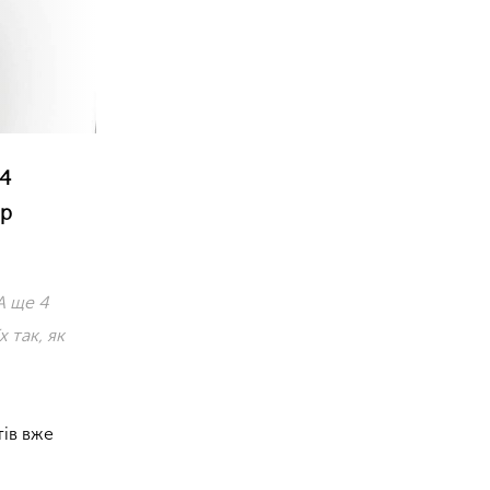
 4
ор
 А ще 4
 так, як
тів вже