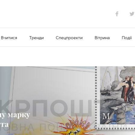
Вчитися
Тренди
Спецпроекти
Вітрина
Події
ну марку
ста