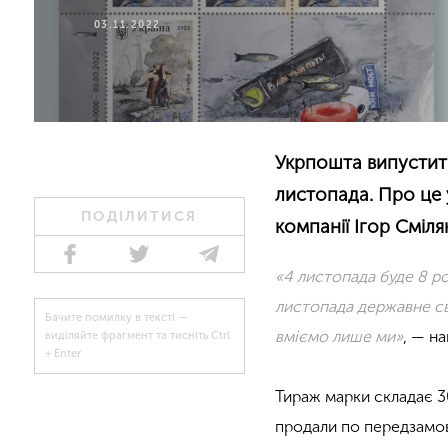
03.11.2022
Укрпошта випустить
листопада. Про це 
ПОДІЛИТИСЯ
компанії Ігор Сміля
«4 листопада буде 8 рок
листопада державне свя
Бачите помилку в тексті —
вміємо лише ми»
, — н
виділяйте фрагмент та тисніть Ctrl
+ Enter
Тираж марки складає 30
продали по передзамо