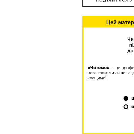
ПОДІЛИТИСЯ У
Цей матер
Чи
п
до
«Читомо»
— це профес
незалежними лише завд
кращими!