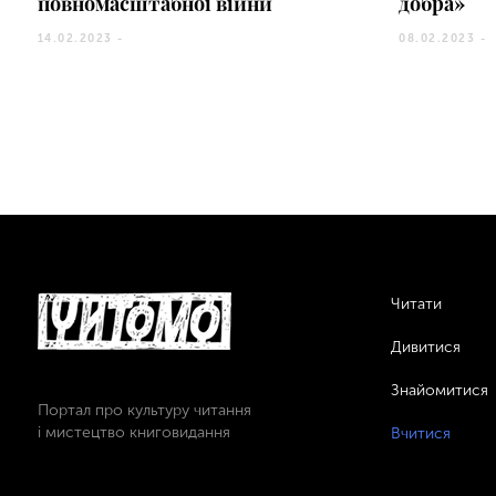
повномасштабної війни
добра»
14.02.2023 -
08.02.2023 -
Читати
Дивитися
Знайомитися
Портал про культуру читання
і мистецтво книговидання
Вчитися