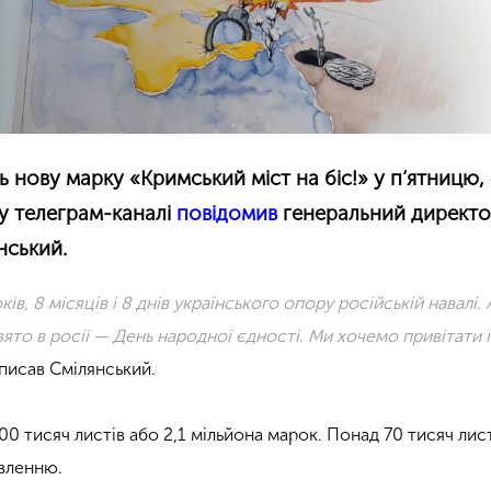
 нову марку «Кримський міст на біс!» у п’ятницю,
у телеграм-каналі
повідомив
генеральний директ
нський.
ів, 8 місяців і 8 днів українського опору російській навалі.
то в росії — День народної єдності. Ми хочемо привітати їх
аписав Смілянський.
0 тисяч листів або 2,1 мільйона марок. Понад 70 тисяч лис
вленню.