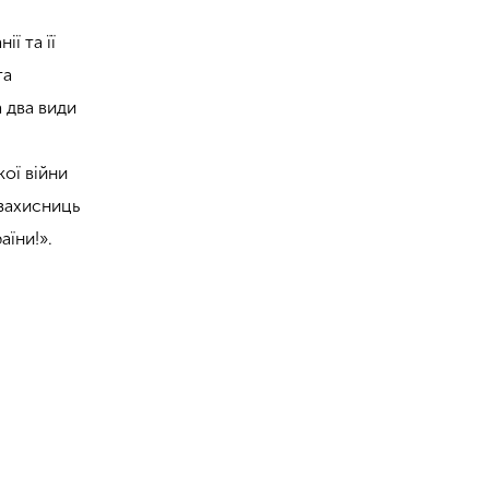
ї та її
та
 два види
ої війни
 захисниць
їни!».