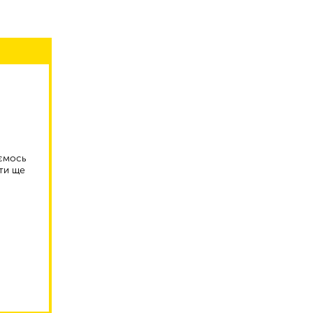
аємось
ти ще