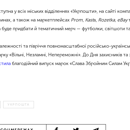
упна у всіх міських відділеннях «Укрпошти», на сайті компані
зинах, а також на маркетплейсах
Prom
,
Kast
a,
Rozetka
,
eBay
 буде придбати й тематичний мерч — футболки, світшоти та
алежності та півріччя повномасштабної російсько-українськ
рку «Вільні, Незламні, Непереможні». До Дня захисників та
стила
благодійний випуск марок «Слава Збройним Силам Укра
а
УКРПОШТА