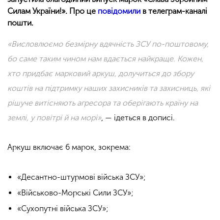
Силам України!». Про це
повідомили
в телеграм-каналі
пошти.
«Висловлюємо безмірну вдячність ЗСУ по-поштовому,
бо саме таким чином нам вдається найкраще. Кожен,
хто придбає марковий аркуш, долучиться до збору
коштів на підтримку наших захисників та захисниць, які
рішуче витісняють агресора та оберігають країну на
землі, у повітрі й на морі»
, — ідеться в дописі.
⠀
Аркуш включає 6 марок, зокрема:
⠀
«Десантно-штурмові війська ЗСУ»;
«Військово-Морські Сили ЗСУ»;
«Сухопутні війська ЗСУ»;