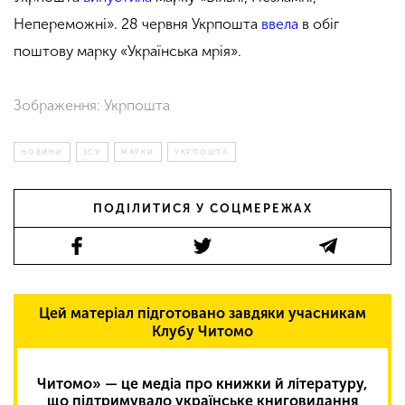
Непереможні».
28 червня Укрпошта
ввела
в обіг
поштову марку «Українська мрія».
Зображення: Укрпошта
НОВИНИ
ЗСУ
МАРКИ
УКРПОШТА
ПОДІЛИТИСЯ У СОЦМЕРЕЖАХ
Цей матеріал підготовано завдяки учасникам
Клубу Читомо
Читомо» — це медіа про книжки й літературу,
що підтримувало українське книговидання