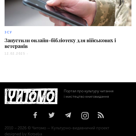
550
ЗСУ
Запустили онлайн-бібліотеку для військових і
ветеранів
12.02.2025 -
Портал про культуру читання
і мистецтво книговидання
2010 – 2026 © Читомо — Культурно-видавничий проект
designed by Kotseba