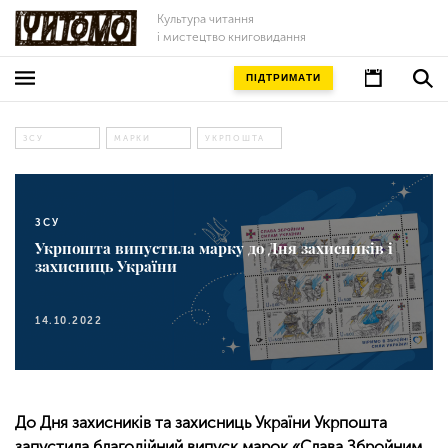
Культура читання
і мистецтво книговидання
ПІДТРИМАТИ
ЗСУ
МАРКИ
УКРПОШТА
ЗСУ
Укрпошта випустила марку до Дня захисників і
захисниць України
14.10.2022
До Дня захисників та захисниць України Укрпошта
запустила благодійний випуск марок «Слава Збройним