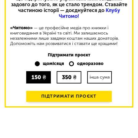
задовго до того, як це стало трендом. Ставайте
частиною історії — доєднуйтеся до
Клубу
Читомо!
«Читомо»
— це професійне медіа про книжки і
книговидання в Україні та світі. Ми залишаємось
незалежними лише завдяки коштам наших донаторів.
Допоможіть нам розвиватися і ставати ще кращими!
Підтримати проєкт
щомісяця
одноразово
150
₴
350
₴
інша сума
ПІДТРИМАТИ ПРОЄКТ