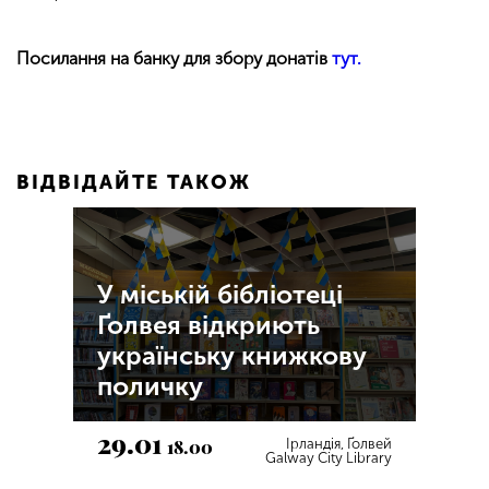
Посилання на банку для збору донатів
тут.
ВІДВІДАЙТЕ ТАКОЖ
У міській бібліотеці
Ґолвея відкриють
українську книжкову
поличку
29.01
18.00
Ірландія, Ґолвей
Galway City Library