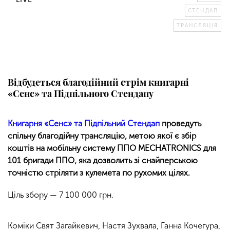
СТЕНДАП
ТРАНСЛЯЦІЯ
Відбудеться благодійний стрім книгарні
«Сенс» та Підпільного Стендапу
Книгарня «Сенс» та Підпільний Стендап
проведуть
спільну благодійну трансляцію, метою якої є збір
коштів на мобільну систему ППО MECHATRONICS для
101 бригади ППО, яка дозволить зі снайперською
точністю стріляти з кулемета по рухомих цілях.
Ціль збору — 7 100 000 грн.
Коміки Свят Загайкевич, Настя Зухвала, Ганна Кочегура,