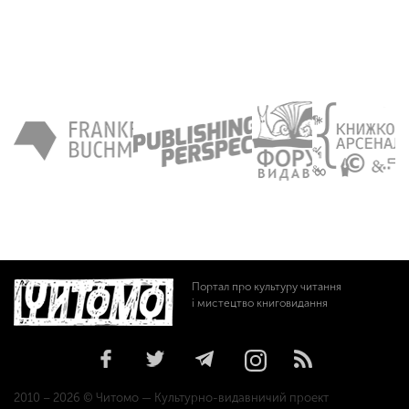
Портал про культуру читання
і мистецтво книговидання
2010 – 2026 © Читомо — Культурно-видавничий проект