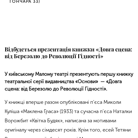
ГОНЧАРА 33)
Відбудеться презентація книжки «Довга сцена:
від Березолю до Революції Гідності»
У київському Малому театрі презентують першу книжку
театральної серії видавництва «Основи» — «Довга
сцена: від Березолю до Революції Гідності».
У книжці вперше разом опубліковані п’єса Миколи
Куліша «Маклена Граса» (1933) та сучасна п’єса Наталки
Ворожбит «Квітка Будяк», написана за мотивами
оригіналу через сімдесят років. Крім того, есей Тетяни