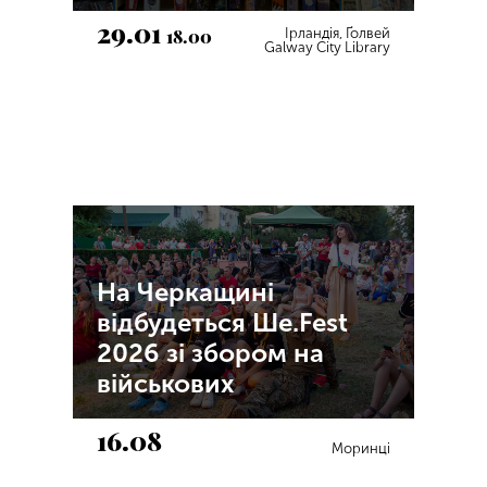
29.01
18.00
Ірландія, Ґолвей
Galway City Library
На Черкащині
відбудеться Ше.Fest
2026 зі збором на
військових
16.08
Моринці