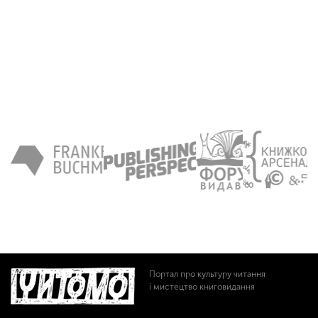
Портал про культуру читання
і мистецтво книговидання