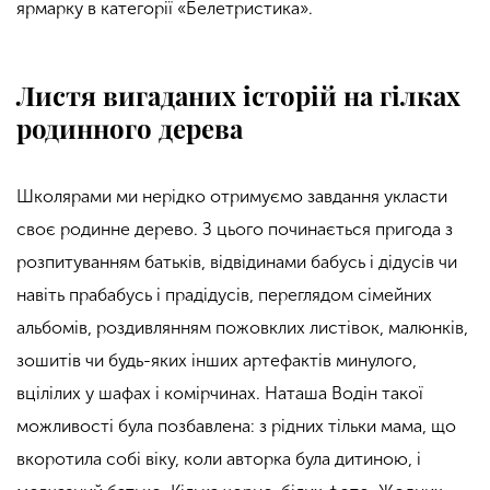
ярмарку в категорії «Белетристика».
Листя вигаданих історій на гілках
родинного дерева
Школярами ми нерідко отримуємо завдання укласти
своє родинне дерево. З цього починається пригода з
розпитуванням батьків, відвідинами бабусь і дідусів чи
навіть прабабусь і прадідусів, переглядом сімейних
альбомів, роздивлянням пожовклих листівок, малюнків,
зошитів чи будь-яких інших артефактів минулого,
вцілілих у шафах і комірчинах. Наташа Водін такої
можливості була позбавлена: з рідних тільки мама, що
вкоротила собі віку, коли авторка була дитиною, і