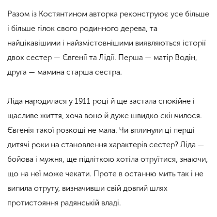
Разом із Костянтином авторка реконструює усе більше
і більше гілок свого родинного дерева, та
найцікавішими і найзмістовнішими виявляються історії
двох сестер — Євгенії та Лідії. Перша — матір Водін,
друга — мамина старша сестра.
Ліда народилася у 1911 році й ще застала спокійне і
щасливе життя, хоча воно й дуже швидко скінчилося.
Євгенія такої розкоші не мала. Чи вплинули ці перші
дитячі роки на становлення характерів сестер? Ліда —
бойова і мужня, ще підліткою хотіла отруїтися, знаючи,
що на неї може чекати. Проте в останню мить так і не
випила отруту, визначивши свій довгий шлях
протистояння радянській владі.