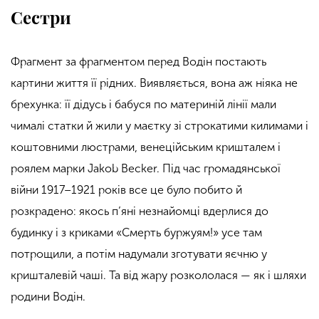
Сестри
Фрагмент за фрагментом перед Водін постають
картини життя її рідних. Виявляється, вона аж ніяка не
брехунка: її дідусь і бабуся по материній лінії мали
чималі статки й жили у маєтку зі строкатими килимами і
коштовними люстрами, венеційським кришталем і
роялем марки Jakob Becker. Під час громадянської
війни 1917–1921 років все це було побито й
розкрадено: якось п’яні незнайомці вдерлися до
будинку і з криками «Смерть буржуям!» усе там
потрощили, а потім надумали зготувати яєчню у
кришталевій чаші. Та від жару розкололася — як і шляхи
родини Водін.