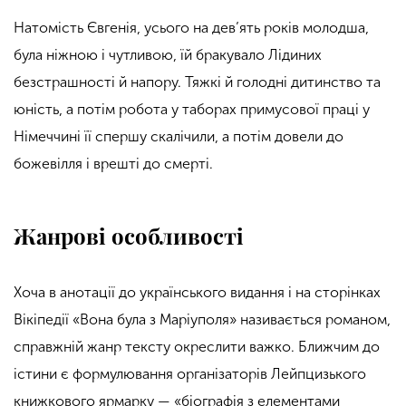
Натомість Євгенія, усього на дев’ять років молодша,
була ніжною і чутливою, їй бракувало Лідиних
безстрашності й напору. Тяжкі й голодні дитинство та
юність, а потім робота у таборах примусової праці у
Німеччині її спершу скалічили, а потім довели до
божевілля і врешті до смерті.
Жанрові особливості
Хоча в анотації до українського видання і на сторінках
Вікіпедії «Вона була з Маріуполя» називається романом,
справжній жанр тексту окреслити важко. Ближчим до
істини є формулювання організаторів Лейпцизького
книжкового ярмарку — «біографія з елементами