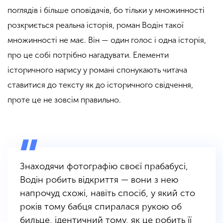
поглядів і більше оповідачів, бо тільки у множинності
розкриється реальна історія, роман Водін такої
множинності не має. Він — один голос і одна історія,
про це собі потрібно нагадувати. Елементи
історичного нарису у романі спонукають читача
ставитися до тексту як до історичного свідчення,
проте це не зовсім правильно.
Знаходячи фотографію своєї прабабусі,
Водін робить відкриття — вони з нею
напрочуд схожі, навіть спосіб, у який сто
років тому бабця спиралася рукою об
бильце, ідентичний тому, як це робить її