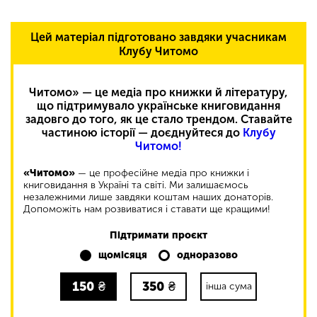
Цей матеріал підготовано завдяки учасникам
Клубу Читомо
Читомо» — це медіа про книжки й літературу,
що підтримувало українське книговидання
задовго до того, як це стало трендом. Ставайте
частиною історії — доєднуйтеся до
Клубу
Читомо!
«Читомо»
— це професійне медіа про книжки і
книговидання в Україні та світі. Ми залишаємось
незалежними лише завдяки коштам наших донаторів.
Допоможіть нам розвиватися і ставати ще кращими!
Підтримати проєкт
щомісяця
одноразово
150
₴
350
₴
інша сума