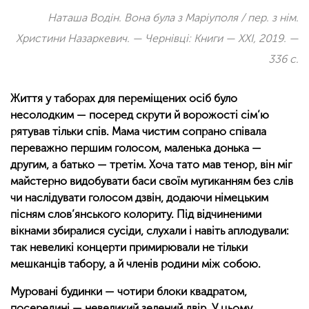
Наташа Водін. Вона була з Маріуполя / пер. з нім.
Христини Назаркевич. — Чернівці: Книги — XXI, 2019. —
336 с.
Життя у таборах для переміщених осіб було
несолодким — посеред скрути й ворожості сім’ю
рятував тільки спів. Мама чистим сопрано співала
переважно першим голосом, маленька донька —
другим, а батько — третім. Хоча тато мав тенор, він міг
майстерно видобувати баси своїм мугиканням без слів
чи наслідувати голосом дзвін, додаючи німецьким
пісням слов’янського колориту. Під відчиненими
вікнами збиралися сусіди, слухали і навіть аплодували:
так невеликі концерти примирювали не тільки
мешканців табору, а й членів родини між собою.
Муровані будинки — чотири блоки квадратом,
посередині — невеликий зелений двір. У цьому