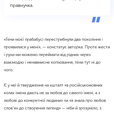
правнучка.
«Гени моєї прабабусі перестрибнули два покоління і
проявилися у мені», — констатує авторка. Проте жести
і рухи ми можемо переймати від рідних через
взаємодію і ненавмисне копіювання, гени тут ні до
чого.
Є у неї й твердження на кшталт «в російськомовних
колах імена дають не за любов до самого імені, а з
любові до конкретної людини» чи «я знала про любов
слов’ян до створення легенд» — ніби й зрозуміло, з