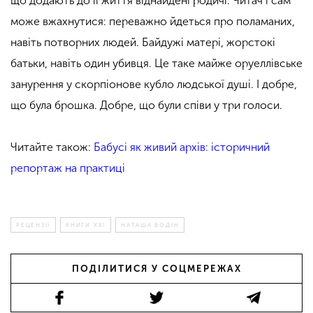
що додають до її життя віднайдені родичі. Читач і сам
може вжахнутися: переважно йдеться про поламаних,
навіть потворних людей. Байдужі матері, жорстокі
батьки, навіть один убивця. Це таке майже оруеллівське
занурення у скорпіонове кубло людської душі. І добре,
що була брошка. Добре, що були співи у три голоси.
Читайте також:
Бабусі як живий архів: історичний
репортаж на практиці
РЕЦЕНЗІЇ
КНИГИ XXI
НАТАША ВОДІН
ПОДІЛИТИСЯ У СОЦМЕРЕЖАХ