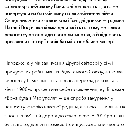
східноєвропейському Вавилоні мешкають ті, хто не
повернувся на батьківщину після закінчення війни.
Серед них жінка з чоловіком і їхні дві доньки — родина
Наташі Водін, яка кілька десятиліть по тому не тільки
реконструює спогади свого дитинства, а й відновить
прогалини в історії своїх батьків, особливо матері.
Народжена у рік закінчення Другої світової у сім’ї
примусових робітників із Радянського Союзу, авторка
виросла у Німеччині, працювала перекладачкою, а з
кінця 1980-х присвятила себе письменництву. Її роман
«Вона була з Маріуполя» — це спроба занурення у
непросту історію власної родини, а з нею — виринання
з вод непам’яті й дорога до самої себе. У 2017 році він
був нагороджений премією Лейпцизького книжкового