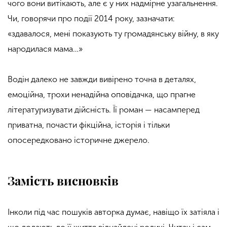
чого вони витікають, але є у них надмірне узагальнення.
Чи, говорячи про події 2014 року, зазначати:
«здавалося, мені показують ту громадянську війну, в яку
народилася мама…»
Водін далеко не завжди вивірено точна в деталях,
емоційна, трохи ненадійна оповідачка, що прагне
літературизувати дійсність. Її роман — насамперед
приватна, почасти фікційна, історія і тільки
опосередковано історичне джерело.
Замість висновків
Інколи під час пошуків авторка думає, навіщо їх затіяла і