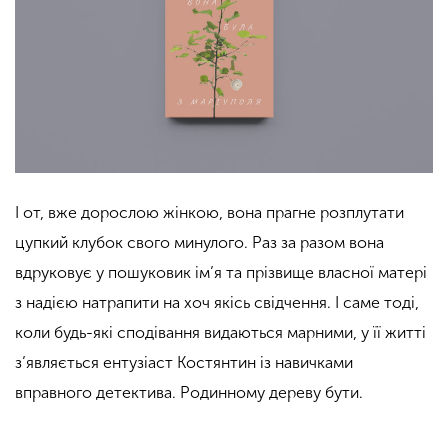
І от, вже дорослою жінкою, вона прагне розплутати
цупкий клубок свого минулого. Раз за разом вона
вдруковує у пошуковик ім’я та прізвище власної матері
з надією натрапити на хоч якісь свідчення. І саме тоді,
коли будь-які сподівання видаються марними, у її житті
з’являється ентузіаст Костянтин із навичками
вправного детектива. Родинному дереву бути.