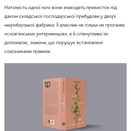
Натомість одної ночі вони знаходять прихисток під
дахом складської господарської прибудови у дворі
нюрнберзької фабрики. Її власник не тільки не проганяє
«слов’янських унтерменшів», а й співчутливо їм
допомагає, знаючи, що порушує встановлені
союзниками правила.