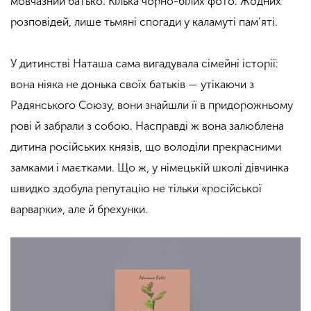
мовчазний батько. Кілька чорно-білих фото. Жодних
розповідей, лише тьмяні спогади у каламуті пам’яті.
У дитинстві Наташа сама вигадувала сімейні історії:
вона ніяка не донька своїх батьків — утікаючи з
Радянського Союзу, вони знайшли її в придорожньому
рові й забрали з собою. Насправді ж вона залюблена
дитина російських князів, що володіли прекрасними
замками і маєтками. Що ж, у німецькій школі дівчинка
швидко здобула репутацію не тільки «російської
варварки», але й брехунки.