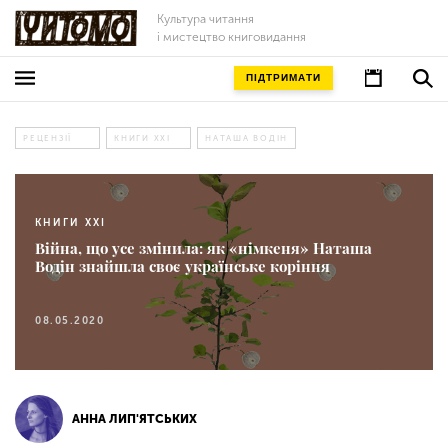
Культура читання
і мистецтво книговидання
ПІДТРИМАТИ
РЕЦЕНЗІЇ
КНИГИ XXI
НАТАША ВОДІН
КНИГИ XXI
Війна, що усе змінила: як «німкеня» Наташа
Водін знайшла своє українське коріння
08.05.2020
АННА ЛИП'ЯТСЬКИХ