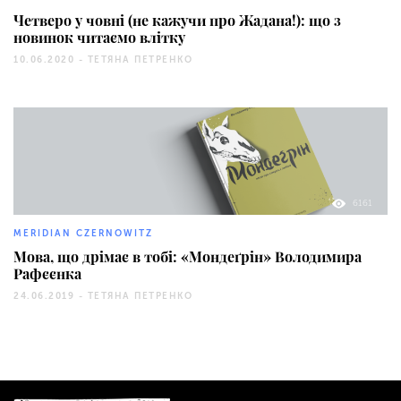
Четверо у човні (не кажучи про Жадана!): що з
новинок читаємо влітку
10.06.2020 -
ТЕТЯНА ПЕТРЕНКО
6161
MERIDIAN CZERNOWITZ
Мова, що дрімає в тобі: «Мондеґрін» Володимира
Рафєєнка
24.06.2019 -
ТЕТЯНА ПЕТРЕНКО