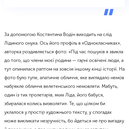
За допомогою Костянтина Водін виходить на слід
Лідиного онука. Ось його профіль в «Однокласниках»,
авторка роздивляється фото: «Під час пошуків я звикла
до того, що члени моєї родини — гарні освічені люди, а
тут опинилася раптом на зовсім іншому кінці історії. На
фото було тупе, апатичне обличчя, яке виглядало немов
набрякле обличчя велетенського немовляти. Мабуть,
один із тих пролетарів, яких Ліда, його бабуся,
збиралася колись визволяти». Те, що цілком би
уклалося у простір художнього тексту, у спогадах
може викликати незручність, бо йдеться не про вигадку