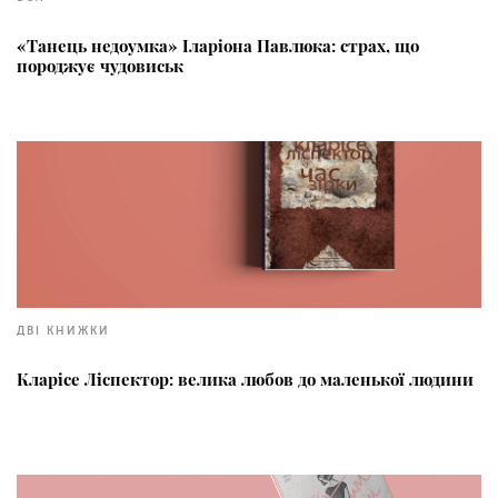
«Танець недоумка» Іларіона Павлюка: страх, що
породжує чудовиськ
ДВІ КНИЖКИ
Кларісе Ліспектор: велика любов до маленької людини