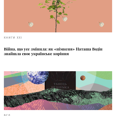
КНИГИ XXI
Війна, що усе змінила: як «німкеня» Наташа Водін
знайшла своє українське коріння
ВСЛ