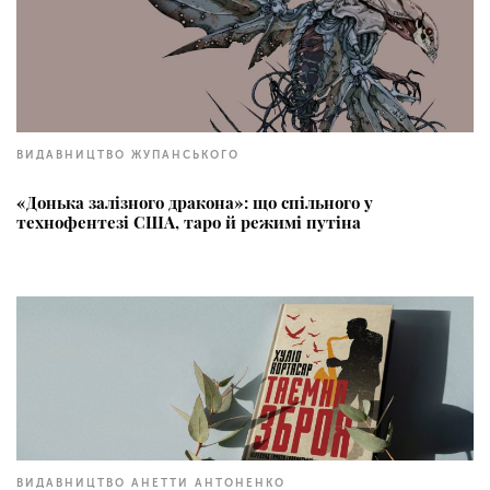
ВИДАВНИЦТВО ЖУПАНСЬКОГО
«Донька залізного дракона»: що спільного у
технофентезі США, таро й режимі путіна
ВИДАВНИЦТВО АНЕТТИ АНТОНЕНКО