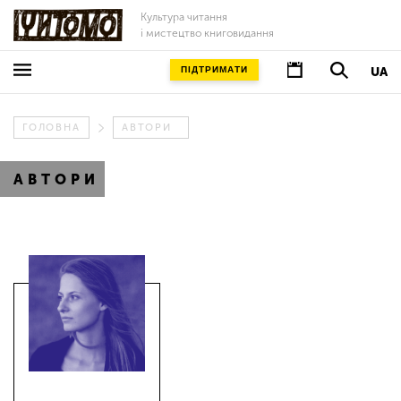
Культура читання
і мистецтво книговидання
ПІДТРИМАТИ
UA
ГОЛОВНА
АВТОРИ
АВТОРИ