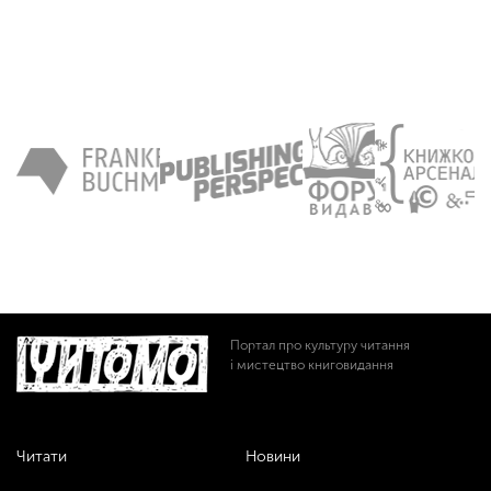
Портал про культуру читання
і мистецтво книговидання
Читати
Новини