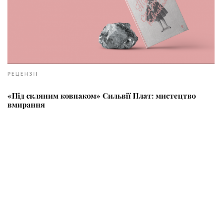
РЕЦЕНЗІІ
«Під скляним ковпаком» Сильвії Плат: мистецтво
вмирання