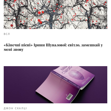
ВСЛ
«Кінечні пісні» Ірини Шувалової: світло, замешкай у
мені знову
ДЖОН СКАЛЦІ