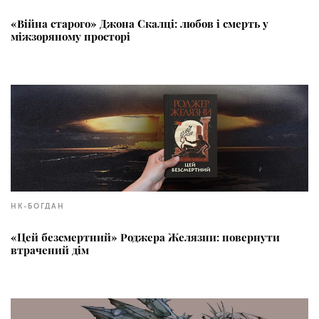
«Війна старого» Джона Скалці: любов і смерть у
міжзоряному просторі
НК-БОГДАН
«Цей безсмертний» Роджера Желязни: повернути
втрачений дім