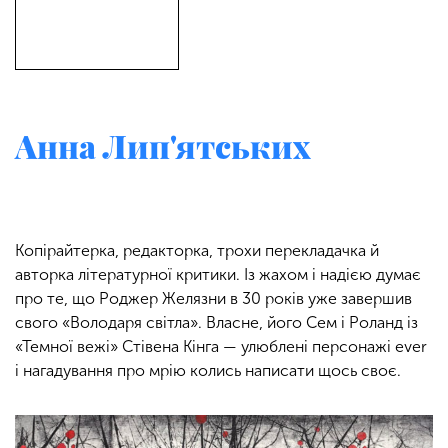
Анна Лип'ятських
Копірайтерка, редакторка, трохи перекладачка й
авторка літературної критики. Із жахом і надією думає
про те, що Роджер Желязни в 30 років уже завершив
свого «Володаря світла». Власне, його Сем і Роланд із
«Темної вежі» Стівена Кінга — улюблені персонажі ever
і нагадування про мрію колись написати щось своє.