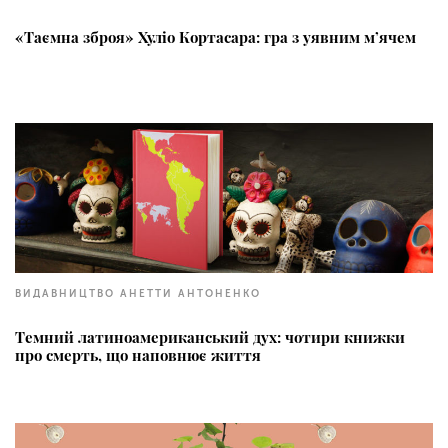
«Таємна зброя» Хуліо Кортасара: гра з уявним м’ячем
ВИДАВНИЦТВО АНЕТТИ АНТОНЕНКО
Темний латиноамериканський дух: чотири книжки
про смерть, що наповнює життя