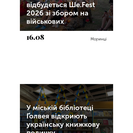
відбудеться Ше.Fest
2026 зі збором на
військових
16.08
Моринці
У міській бібліотеці
Ґолвея відкриють
українську книжкову
поличку