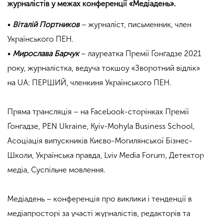
журналістів у межах конференції «Медіадень».
•
Віталій Портников
– журналіст, письменник, член
Українського ПЕН.
•
Мирослава Барчук
– лауреатка Премії Ґонґадзе 2021
року, журналістка, ведуча токшоу «Зворотний відлік»
на UA: ПЕРШИЙ, членкиня Українського ПЕН.
Пряма трансляція – на Facebook-сторінках Премії
Ґонґадзе, PEN Ukraine, Kyiv-Mohyla Business School,
Асоціація випускників Києво-Могилянської Бізнес-
Школи, Українська правда, Lviv Media Forum, Детектор
медіа, Суспільне мовлення.
Медіадень – конференція про виклики і тенденції в
медіапросторі за участі журналістів, редакторів та