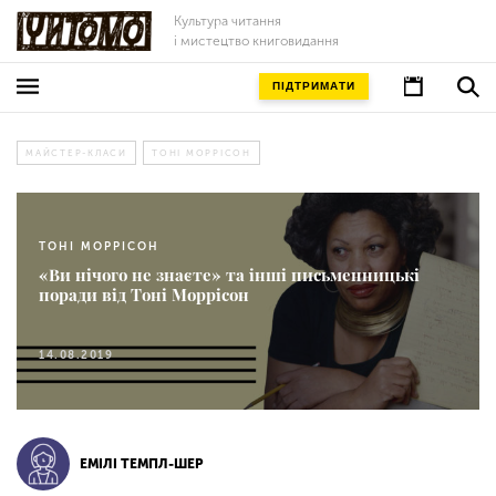
Культура читання
і мистецтво книговидання
ПІДТРИМАТИ
МАЙСТЕР-КЛАСИ
ТОНІ МОРРІСОН
ТОНІ МОРРІСОН
«Ви нічого не знаєте» та інші письменницькі
поради від Тоні Моррісон
14.08.2019
ЕМІЛІ ТЕМПЛ-ШЕР