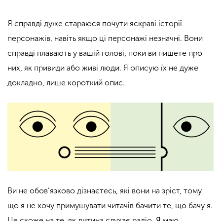
Я справді дуже стараюся почути яскраві історії
персонажів, навіть якщо ці персонажі незначні. Вони
справді плавають у вашій голові, поки ви пишете про
них, як привиди або живі люди. Я описую їх не дуже
докладно, лише короткий опис.
Ви не обов’язково дізнаєтесь, які вони на зріст, тому
що я не хочу примушувати читачів бачити те, що бачу я.
Це схоже на те, як дитина слухає радіо. Я маю