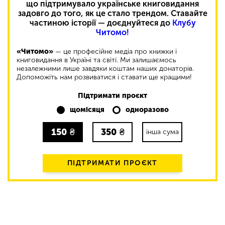
що підтримувало українське книговидання
задовго до того, як це стало трендом. Ставайте
частиною історії — доєднуйтеся до
Клубу
Читомо!
«Читомо»
— це професійне медіа про книжки і
книговидання в Україні та світі. Ми залишаємось
незалежними лише завдяки коштам наших донаторів.
Допоможіть нам розвиватися і ставати ще кращими!
Підтримати проєкт
щомісяця
одноразово
150
₴
350
₴
інша сума
ПІДТРИМАТИ ПРОЄКТ