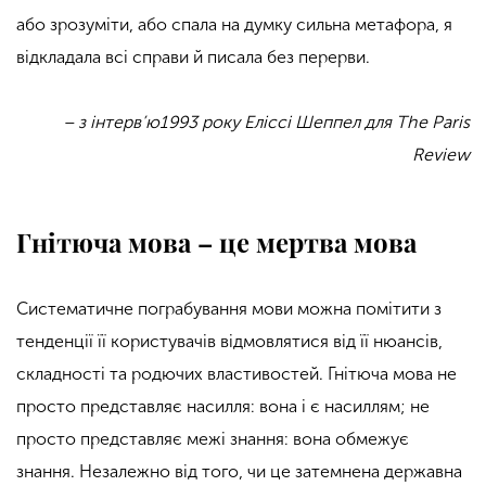
або зрозуміти, або спала на думку сильна метафора, я
відкладала всі справи й писала без перерви.
– з інтерв’ю1993 року Еліссі Шеппел для The Paris
Review
Гнітюча мова – це мертва мова
Систематичне пограбування мови можна помітити з
тенденції її користувачів відмовлятися від її нюансів,
складності та родючих властивостей. Гнітюча мова не
просто представляє насилля: вона і є насиллям; не
просто представляє межі знання: вона обмежує
знання. Незалежно від того, чи це затемнена державна