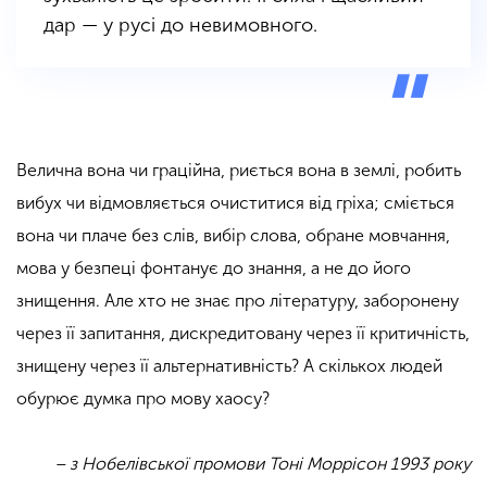
дар — у русі до невимовного.
Велична вона чи граційна, риється вона в землі, робить
вибух чи відмовляється очиститися від гріха; сміється
вона чи плаче без слів, вибір слова, обране мовчання,
мова у безпеці фонтанує до знання, а не до його
знищення. Але хто не знає про літературу, заборонену
через її запитання, дискредитовану через її критичність,
знищену через її альтернативність? А скількох людей
обурює думка про мову хаосу?
– з Нобелівської промови Тоні Моррісон 1993 року