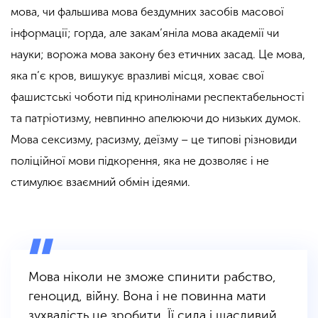
мова, чи фальшива мова бездумних засобів масової
інформації; горда, але закам’яніла мова академії чи
науки; ворожа мова закону без етичних засад. Це мова,
яка п’є кров, вишукує вразливі місця, ховає свої
фашистські чоботи під кринолінами респектабельності
та патріотизму, невпинно апелюючи до низьких думок.
Мова сексизму, расизму, деїзму – це типові різновиди
поліційної мови підкорення, яка не дозволяє і не
стимулює взаємний обмін ідеями.
Мова ніколи не зможе спинити рабство,
геноцид, війну. Вона і не повинна мати
зухвалість це зробити. Її сила і щасливий