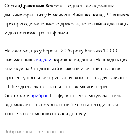
Серія «Дракончик Кокос»
— одна з найвідоміших
дитячих франшиз у Німеччині. Вийшло понад 30 книжок
про пригоди маленького дракона, телевізійна адаптація
й два повнометражні фільми.
Нагадаємо, що у березні 2026 року близько 10 000
письменників
видали
порожнє видання «Не крадіть цю
книжку» на Лондонській книжковій виставці на знак
протесту проти використання їхніх творів для навчання
ШІ без дозволу та оплати. Того ж місяця сервіс
Grammarly
прибрав
ШІ-функцію, яка імітувала стиль
відомих авторів і журналістів без їхньої згоди після
того, як на компанію подали до суду.
Зображення: The Guardian