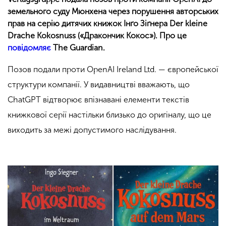
земельного суду Мюнхена через порушення авторських
прав на серію дитячих книжок Інґо Зіґнера Der kleine
Drache Kokosnuss («Дракончик Кокос»). Про це
повідомляє
The Guardian.
Позов подали проти OpenAI Ireland Ltd. — європейської
структури компанії. У видавництві вважають, що
ChatGPT відтворює впізнавані елементи текстів
книжкової серії настільки близько до оригіналу, що це
виходить за межі допустимого наслідування.