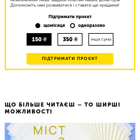
Допоможіть нам розвиватися і ставати ще кращими!
Підтримати проєкт
щомісяця
одноразово
150
₴
350
₴
інша сума
ПІДТРИМАТИ ПРОЄКТ
ЩО БІЛЬШЕ ЧИТАЄШ – ТО ШИРШІ
МОЖЛИВОСТІ