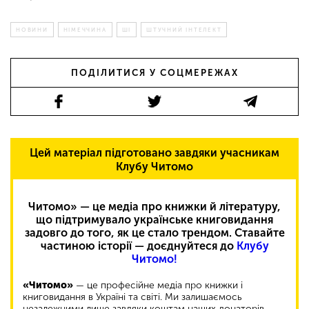
НОВИНИ
НІМЕЧЧИНА
ШІ
ШТУЧНИЙ ІНТЕЛЕКТ
ПОДІЛИТИСЯ У СОЦМЕРЕЖАХ
Цей матеріал підготовано завдяки учасникам
Клубу Читомо
Читомо» — це медіа про книжки й літературу,
що підтримувало українське книговидання
задовго до того, як це стало трендом. Ставайте
частиною історії — доєднуйтеся до
Клубу
Читомо!
«Читомо»
— це професійне медіа про книжки і
книговидання в Україні та світі. Ми залишаємось
незалежними лише завдяки коштам наших донаторів.