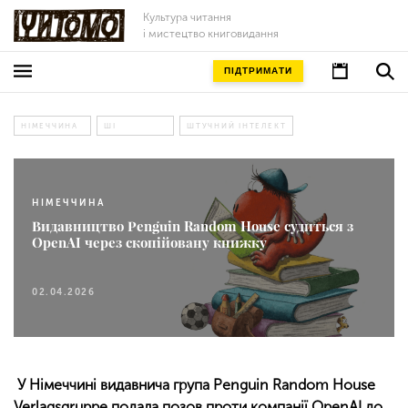
Культура читання
і мистецтво книговидання
ПІДТРИМАТИ
НІМЕЧЧИНА
ШІ
ШТУЧНИЙ ІНТЕЛЕКТ
НІМЕЧЧИНА
Видавництво Penguin Random House судиться з
OpenAI через скопійовану книжку
02.04.2026
У Німеччині видавнича група Penguin Random House
Verlagsgruppe подала позов проти компанії OpenAI до