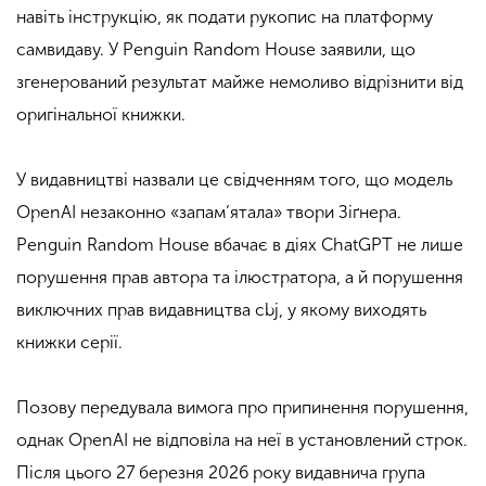
навіть інструкцію, як подати рукопис на платформу
самвидаву. У Penguin Random House заявили, що
згенерований результат майже немоливо відрізнити від
оригінальної книжки.
У видавництві назвали це свідченням того, що модель
OpenAI незаконно «запам’ятала» твори Зіґнера.
Penguin Random House вбачає в діях ChatGPT не лише
порушення прав автора та ілюстратора, а й порушення
виключних прав видавництва cbj, у якому виходять
книжки серії.
Позову передувала вимога про припинення порушення,
однак OpenAI не відповіла на неї в установлений строк.
Після цього 27 березня 2026 року видавнича група