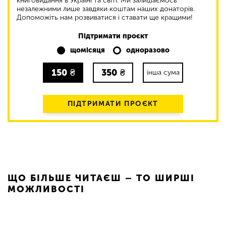
книговидання в Україні та світі. Ми залишаємось
незалежними лише завдяки коштам наших донаторів.
Допоможіть нам розвиватися і ставати ще кращими!
Підтримати проєкт
щомісяця
одноразово
150
₴
350
₴
інша сума
ПІДТРИМАТИ ПРОЄКТ
ЩО БІЛЬШЕ ЧИТАЄШ – ТО ШИРШІ
МОЖЛИВОСТІ