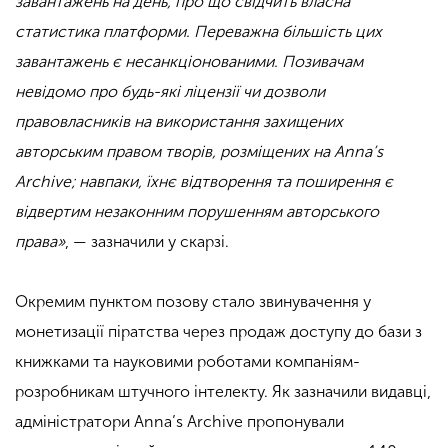
завантажень на день, про що свідчить власна
статистика платформи. Переважна більшість цих
завантажень є несанкціонованими. Позивачам
невідомо про будь-які ліцензії чи дозволи
правовласників на використання захищених
авторським правом творів, розміщених на Anna’s
Archive; навпаки, їхнє відтворення та поширення є
відвертим незаконним порушенням авторського
права»
, — зазначили у скарзі.
Окремим пунктом позову стало звинувачення у
монетизації піратства через продаж доступу до бази з
книжками та науковими роботами компаніям-
розробникам штучного інтелекту. Як зазначили видавці,
адміністратори Anna’s Archive пропонували