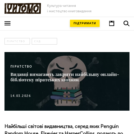
Культура читання
і мистецтво книговидання
ПІДТРИМАТИ
ПІРАТСТВО
СУД
ПІРАТСТВО
Видавці вимагають закрити найбільшу онлайн-
бібліотеку піратських книжок
14.03.2026
Найбільші світові видавництва, серед яких Penguin
Random House, Elsevier та HarperCollins, подають до