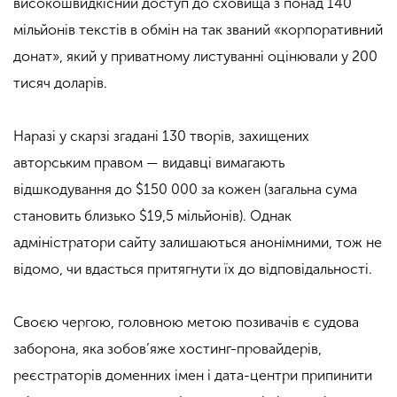
високошвидкісний доступ до сховища з понад 140
мільйонів текстів в обмін на так званий «корпоративний
донат», який у приватному листуванні оцінювали у 200
тисяч доларів.
Наразі у скарзі згадані 130 творів, захищених
авторським правом — видавці вимагають
відшкодування до $150 000 за кожен (загальна сума
становить близько $19,5 мільйонів). Однак
адміністратори сайту залишаються анонімними, тож не
відомо, чи вдасться притягнути їх до відповідальності.
Своєю чергою, головною метою позивачів є судова
заборона, яка зобов’яже хостинг-провайдерів,
реєстраторів доменних імен і дата-центри припинити