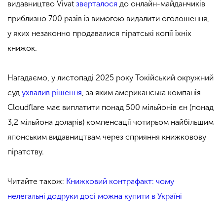
видавництво Vivat
зверталося
до онлайн-майданчиків
приблизно 700 разів із вимогою видалити оголошення,
у яких незаконно продавалися піратські копії їхніх
книжок.
Нагадаємо, у листопаді 2025 року Токійський окружний
суд
ухвалив рішення
, за яким американська компанія
Cloudflare має виплатити понад 500 мільйонів єн (понад
3,2 мільйона доларів) компенсації чотирьом найбільшим
японським видавництвам через сприяння книжковову
піратству.
Читайте також:
Книжковий контрафакт: чому
нелегальні додруки досі можна купити в Україні