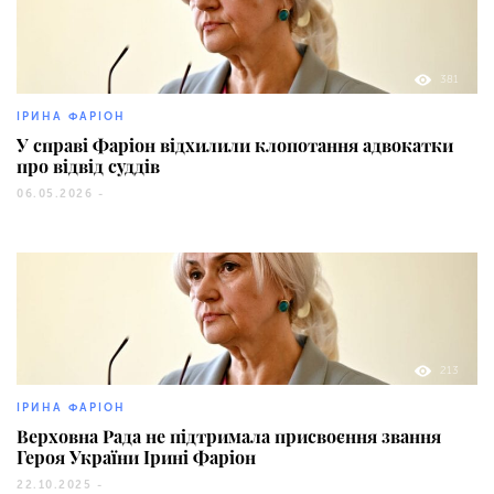
381
ІРИНА ФАРІОН
У справі Фаріон відхилили клопотання адвокатки
про відвід суддів
06.05.2026 -
213
ІРИНА ФАРІОН
Верховна Рада не підтримала присвоєння звання
Героя України Ірині Фаріон
22.10.2025 -