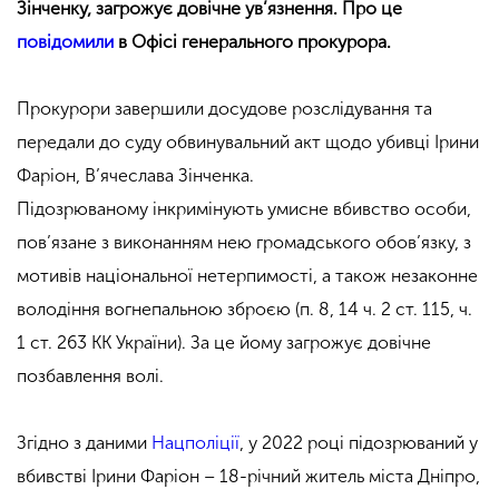
Зінченку, загрожує довічне ув’язнення. Про це
повідомили
в Офісі генерального прокурора.
Прокурори завершили досудове розслідування та
передали до суду обвинувальний акт щодо убивці Ірини
Фаріон, В’ячеслава Зінченка.
Підозрюваному
інкримінують умисне вбивство особи,
пов’язане з виконанням нею громадського обов’язку, з
мотивів національної нетерпимості, а також незаконне
володіння вогнепальною зброєю (п. 8, 14 ч. 2 ст. 115, ч.
1 ст. 263 КК України). За це йому загрожує довічне
позбавлення волі.
Згідно з даними
Нацполіції
, у 2022 році підозрюваний у
вбивстві Ірини Фаріон – 18-річний житель міста Дніпро,