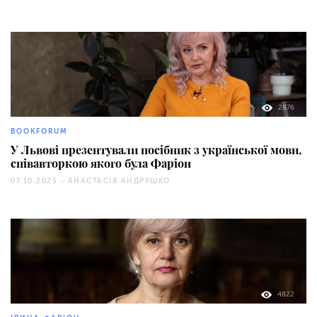
2876
BOOKFORUM
У Львові презентували посібник з української мови,
співавторкою якого була Фаріон
07.10.2025 -
АНАСТАСІЯ АНДРУШКО
4822