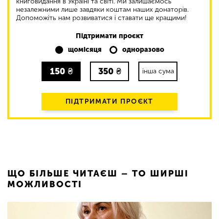
книговидання в Україні та світі. Ми залишаємось
незалежними лише завдяки коштам наших донаторів.
Допоможіть нам розвиватися і ставати ще кращими!
Підтримати проєкт
щомісяця
одноразово
150
₴
350
₴
інша сума
ПІДТРИМАТИ ПРОЄКТ
ЩО БІЛЬШЕ ЧИТАЄШ – ТО ШИРШІ
МОЖЛИВОСТІ