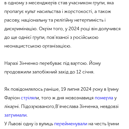
в одному з месенджерів став учасником групи, яка
пропагує культ насильства і жорстокості, а також
расову, національну та релігійну нетерпимість і
дискримінацію. Окрім того, у 2024 році він долучився
до ще однієї групи, пов’язаної з російською
неонацистською організацією.
Наразі Зінченко перебуває під вартою. Йому
продовжили запобіжний захід до 12 січня.
Як повідомлялось раніше, 19 липня 2024 року в Ірину
Фаріон
стрілял
и, того ж дня мовознавиця
померла
у
лікарні. Підозрюваного,В’ячеслава Зінченка, невдовзі
затримали
.
У Львові одну із вулиць
перейменували
на честь Ірини