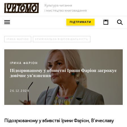
Культура читання
і мистецтво книговидання
ПІДТРИМАТИ
ІРИНА ФАРІОН
КРИМІНАЛЬНА ВІДПОВІДАЛЬНІСТЬ
ІРИНА ФАРІОН
Підозрюваному у вбивстві Ірини Фаріон загрожує
довічне ув’язнення
26.12.2024
Підозрюваному у вбивстві Ірини Фаріон, В’ячеславу