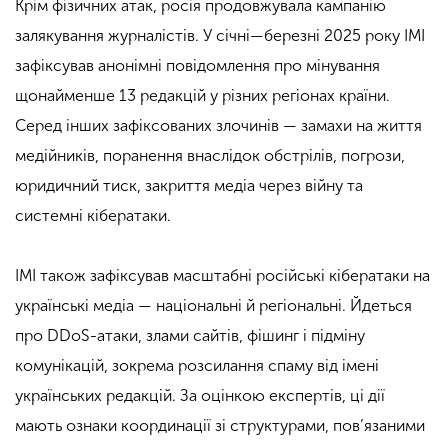
Крім фізичних атак, росія продовжувала кампанію
залякування журналістів. У січні—березні 2025 року ІМІ
зафіксував анонімні повідомлення про мінування
щонайменше 13 редакцій у різних регіонах країни.
Серед інших зафіксованих злочинів — замахи на життя
медійників, поранення внаслідок обстрілів, погрози,
юридичний тиск, закриття медіа через війну та
системні кібератаки.
ІМІ також зафіксував масштабні російські кібератаки на
українські медіа — національні й регіональні. Йдеться
про DDoS-атаки, злами сайтів, фішинг і підміну
комунікацій, зокрема розсилання спаму від імені
українських редакцій. За оцінкою експертів, ці дії
мають ознаки координації зі структурами, пов’язаними