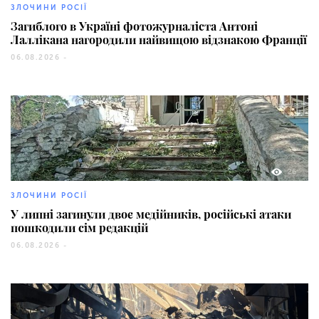
ЗЛОЧИНИ РОСІЇ
Загиблого в Україні фотожурналіста Антоні
Лаллікана нагородили найвищою відзнакою Франції
06.08.2026 -
26
ЗЛОЧИНИ РОСІЇ
У липні загинули двоє медійників, російські атаки
пошкодили сім редакцій
06.08.2026 -