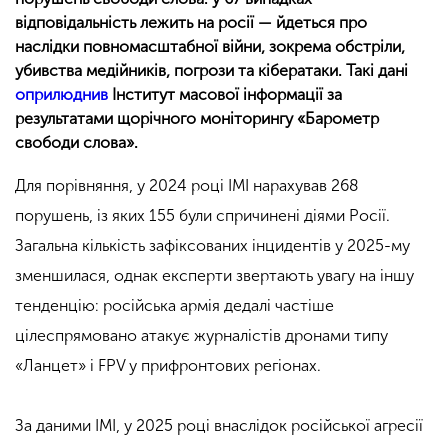
відповідальність лежить на росії — йдеться про
наслідки повномасштабної війни, зокрема обстріли,
убивства медійників, погрози та кібератаки. Такі дані
оприлюднив
Інститут масової інформації за
результатами щорічного моніторингу «Барометр
свободи слова».
Для порівняння, у 2024 році ІМІ нарахував 268
порушень, із яких 155 були спричинені діями Росії.
Загальна кількість зафіксованих інцидентів у 2025-му
зменшилася, однак експерти звертають увагу на іншу
тенденцію: російська армія дедалі частіше
цілеспрямовано атакує журналістів дронами типу
«Ланцет» і FPV у прифронтових регіонах.
За даними ІМІ, у 2025 році внаслідок російської агресії