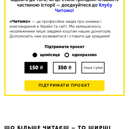
частиною історії — доєднуйтеся до
Клубу
Читомо!
«Читомо»
— це професійне медіа про книжки і
книговидання в Україні та світі. Ми залишаємось
незалежними лише завдяки коштам наших донаторів.
Допоможіть нам розвиватися і ставати ще кращими!
Підтримати проєкт
щомісяця
одноразово
150
₴
350
₴
інша сума
ПІДТРИМАТИ ПРОЄКТ
ЩО БІЛЬШЕ ЧИТАЄШ – ТО ШИРШІ