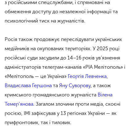
з російськими спецслужбами, і спрямовані на
обмеження доступу до незалежної інформації та
психологічний тиск на журналістів.
Росія також продовжує переслідувати українських
медійників на окупованих територіях. У 2025 році
російські суди засудили до 14–16 років ув’язнення
адміністраторів телеграм-каналів «РІА Мелітополь» і
«Мелітополь — це Україна»
Георгія Левченка,
Владислава Гершона
та
Яну Суворову
, а також
кримського громадянського журналіста
Вілена
Темер’янова
. Загалом злочини проти медіа, скоєні
росією, ІМІ зафіксував у 13 регіонах України — як
прифронтових, так і тилових.