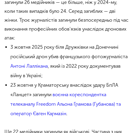
загинули 26 медійників — це більше, ніж у 2024-му,
коли таких випадків було 24. Серед загиблих — дві
жінки. Троє журналістів загинули безпосередньо під час
виконання професійних обов’язків унаслідок дронових
атак:
3 жовтня 2025 року біля Дружківки на Донеччині
російський дрон убив французького фотожурналіста
Антоні Лаллікана
, який із 2022 року документував
війну в Україні;
23 жовтня у Краматорську внаслідок удару БпЛА
«Ланцет» загинули
воєнна кореспондентка
телеканалу Freedom Альона Грамова (Губанова) та
оператор Євген Кармазін
.
Ще 22 медійники загинули як військові. Частина з них