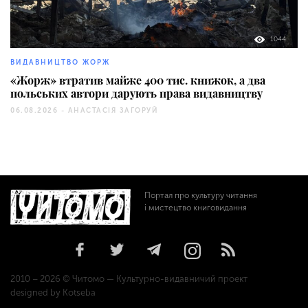
1044
ВИДАВНИЦТВО ЖОРЖ
«Жорж» втратив майже 400 тис. книжок, а два
польських автори дарують права видавництву
06.08.2026 -
АНАСТАСІЯ ЗАГОРУЙ
Портал про культуру читання
і мистецтво книговидання
2010 – 2026 © Читомо — Культурно-видавничий проект
designed by Kotseba