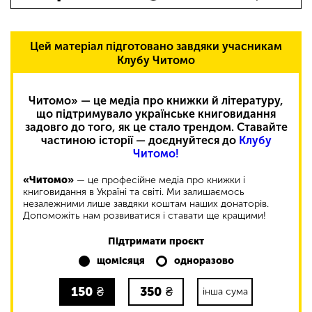
Цей матеріал підготовано завдяки учасникам
Клубу Читомо
Читомо» — це медіа про книжки й літературу,
що підтримувало українське книговидання
задовго до того, як це стало трендом. Ставайте
частиною історії — доєднуйтеся до
Клубу
Читомо!
«Читомо»
— це професійне медіа про книжки і
книговидання в Україні та світі. Ми залишаємось
незалежними лише завдяки коштам наших донаторів.
Допоможіть нам розвиватися і ставати ще кращими!
Підтримати проєкт
щомісяця
одноразово
150
₴
350
₴
інша сума