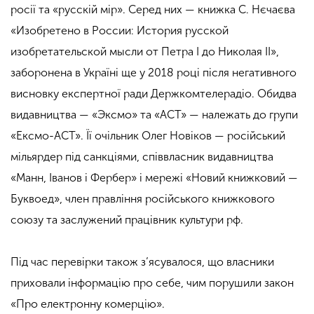
росії та «русскій мір». Серед них — книжка С. Нєчаєва
«Изобретено в России
:
История русской
изобретательской мысли от Петра I до Николая II
»,
заборонена в Україні ще у 2018 році після негативного
висновку експертної ради Держкомтелерадіо. Обидва
видавництва — «Эксмо» та «АСТ» — належать до групи
«Ексмо-АСТ». Її очільник Олег Новіков — російський
мільярдер під санкціями, співвласник видавництва
«Манн, Іванов і Фербер» і мережі «Новий книжковий —
Буквоед», член правління російського книжкового
союзу та заслужений працівник культури рф.
Під час перевірки також з’ясувалося, що власники
приховали інформацію про себе, чим порушили закон
«Про електронну комерцію».