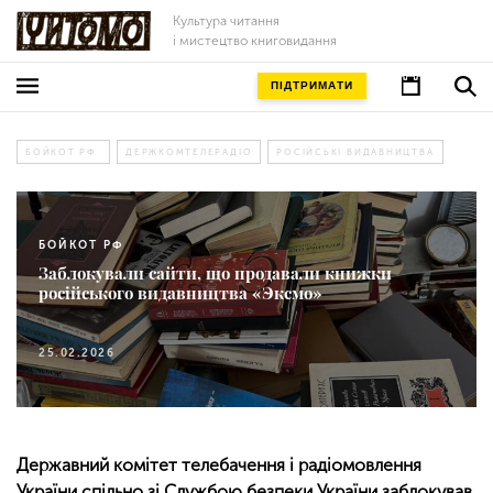
Культура читання
і мистецтво книговидання
ПІДТРИМАТИ
БОЙКОТ РФ
ДЕРЖКОМТЕЛЕРАДІО
РОСІЙСЬКІ ВИДАВНИЦТВА
БОЙКОТ РФ
Заблокували сайти, що продавали книжки
російського видавництва «Эксмо»
25.02.2026
Державний комітет телебачення і радіомовлення
України спільно зі Службою безпеки України заблокував