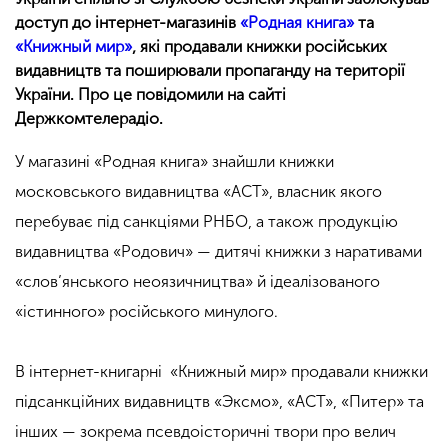
доступ до інтернет-магазинів
«Родная книга»
та
«Книжный мир»
, які продавали книжки російських
видавництв та поширювали пропаганду на території
України. Про це повідомили на сайті
Держкомтелерадіо.
У магазині «Родная книга» знайшли книжки
московського видавництва «АСТ», власник якого
перебуває під санкціями РНБО, а також продукцію
видавництва «Родович» — дитячі книжки з наративами
«слов’янського неоязичництва» й ідеалізованого
«істинного» російського минулого.
В інтернет-книгарні «Книжный мир» продавали книжки
підсанкційних видавництв «Эксмо», «АСТ», «Питер» та
інших — зокрема псевдоісторичні твори про велич