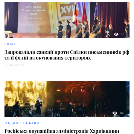
86
РНБО
Запровадили санкції проти Спілки письменників рф
та її філій на окупованих територіях
07.07.2026 -
107
ЖАДАН І СОБАКИ
Російська окупаційна адміністрація Харківщини