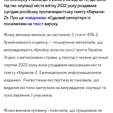
під час окупації міста влітку 2022 року роздавала
сусідам російську пропагандистську газету «Харьков-
Z». Про це
повідомляє
«Судовий репортер» із
посиланням на
текст
вироку.
Жінку визнали винною за частиною 2 статті 436-2
Кримінального кодексу — поширення матеріалів, що
виправдовують збройну агресію росії проти України.
Згідно з матеріалами справи, у період з червня до кінця
серпня 2022 року вона роздавала мешканцям міста
газету «Харьков-Z. Еженедельное информационное
издание». Лінгвістична експертиза встановила, що
видання містило матеріали на виправдання окупації та
прославляння її учасників.
Жінка визнала провину і пояснила, що працювала на