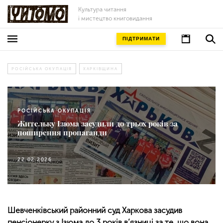
Культура читання
і мистецтво книговидання
ПІДТРИМАТИ
РОСІЙСЬКА ОКУПАЦІЯ
ХАРКІВЩИНА
РОСІЙСЬКА ОКУПАЦІЯ
Жительку Ізюма засудили до трьох років за
поширення пропаганди
22.02.2026
Шевченківський районний суд Харкова засудив
пенсіонерку з Ізюма до 3 років в’язниці за те, що вона