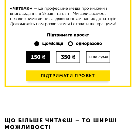
«Читомо»
— це професійне медіа про книжки і
книговидання в Україні та світі. Ми залишаємось
незалежними лише завдяки коштам наших донаторів.
Допоможіть нам розвиватися і ставати ще кращими!
Підтримати проєкт
щомісяця
одноразово
150
₴
350
₴
інша сума
ПІДТРИМАТИ ПРОЄКТ
ЩО БІЛЬШЕ ЧИТАЄШ – ТО ШИРШІ
МОЖЛИВОСТІ