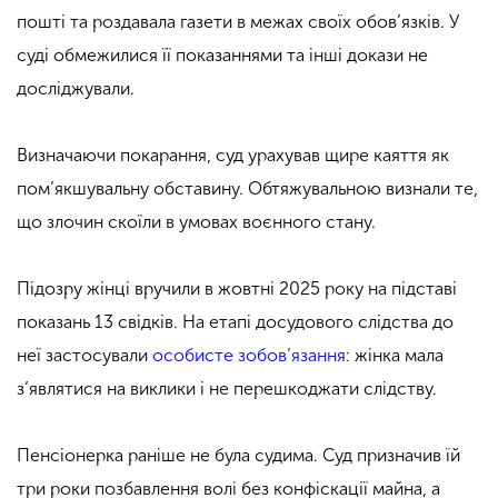
пошті та роздавала газети в межах своїх обов’язків. У
суді обмежилися її показаннями та інші докази не
досліджували.
Визначаючи покарання, суд урахував щире каяття як
пом’якшувальну обставину. Обтяжувальною визнали те,
що злочин скоїли в умовах воєнного стану.
Підозру жінці вручили в жовтні 2025 року на підставі
показань 13 свідків. На етапі досудового слідства до
неї застосували
особисте зобов’язання
: жінка мала
з’являтися на виклики і не перешкоджати слідству.
Пенсіонерка раніше не була судима. Суд призначив їй
три роки позбавлення волі без конфіскації майна, а