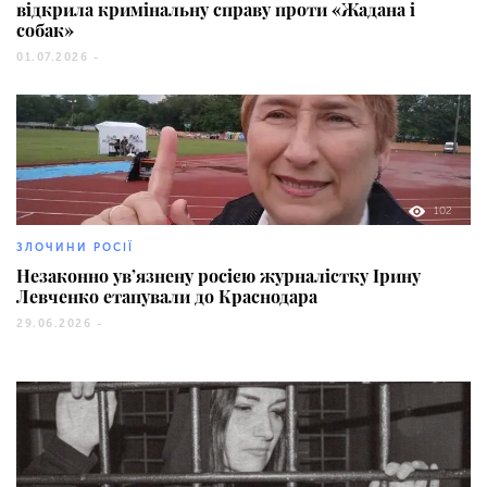
відкрила кримінальну справу проти «Жадана і
собак»
01.07.2026 -
102
ЗЛОЧИНИ РОСІЇ
Незаконно ув’язнену росією журналістку Ірину
Левченко етапували до Краснодара
29.06.2026 -