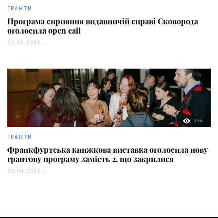
ГРАНТИ
Програма сприяння видавничій справі Сковорода
оголосила open call
24.05.2025 -
136
ГРАНТИ
Франкфуртська книжкова виставка оголосила нову
грантову програму замість 2, що закрилися
25.04.2025 -