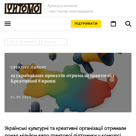
Культура читання
і мистецтво книговидання
ПІДТРИМАТИ
CREATIVE EUROPE
ГРАНТИ
CREATIVE EUROPE
19 українських проєктів отримали гранти від
Креативної Європи
01.09.2025
Українські культурні та креативні організації отримали
понад мільйон євро грантової підтримки у конкурсі