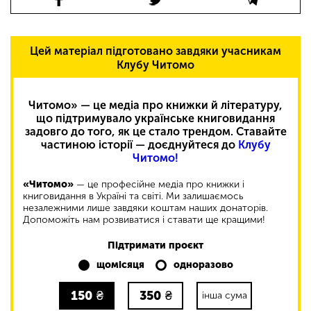
Цей матеріал підготовано завдяки учасникам
Клубу Читомо
Читомо» — це медіа про книжки й літературу,
що підтримувало українське книговидання
задовго до того, як це стало трендом. Ставайте
частиною історії — доєднуйтеся до
Клубу
Читомо!
«Читомо»
— це професійне медіа про книжки і
книговидання в Україні та світі. Ми залишаємось
незалежними лише завдяки коштам наших донаторів.
Допоможіть нам розвиватися і ставати ще кращими!
Підтримати проєкт
щомісяця
одноразово
150
₴
350
₴
інша сума