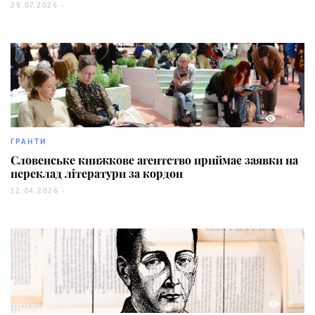
29.07.2026 -
145
ГРАНТИ
Словенське книжкове агентство приймає заявки на
переклад літератури за кордон
12.04.2026 -
78