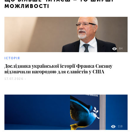
МОЖЛИВОСТІ
84
ІСТОРІЯ
Дослідника української історії Франка Сисину
відзначили нагородою для славістів у США
17.07.2026 -
118