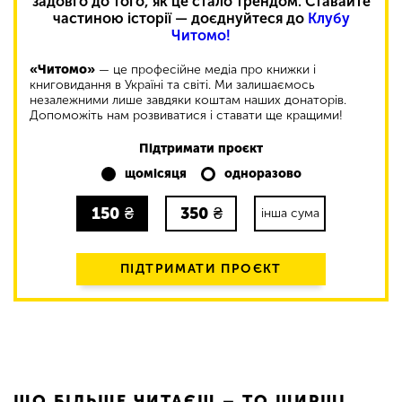
задовго до того, як це стало трендом. Ставайте
частиною історії — доєднуйтеся до
Клубу
Читомо!
«Читомо»
— це професійне медіа про книжки і
книговидання в Україні та світі. Ми залишаємось
незалежними лише завдяки коштам наших донаторів.
Допоможіть нам розвиватися і ставати ще кращими!
Підтримати проєкт
щомісяця
одноразово
150
₴
350
₴
інша сума
ПІДТРИМАТИ ПРОЄКТ
ЩО БІЛЬШЕ ЧИТАЄШ – ТО ШИРШІ