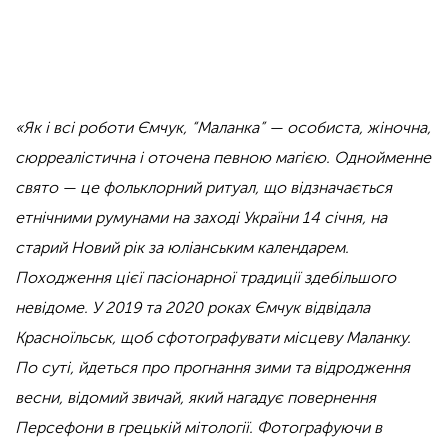
«Як і всі роботи Ємчук, “Маланка” — особиста, жіночна,
сюрреалістична і оточена певною магією. Однойменне
свято — це фольклорний ритуал, що відзначається
етнічними румунами на заході України 14 січня, на
старий Новий рік за юліанським календарем.
Походження цієї пасіонарної традиції здебільшого
невідоме. У 2019 та 2020 роках Ємчук відвідала
Красноїльськ, щоб сфотографувати місцеву Маланку.
По суті, йдеться про прогнання зими та відродження
весни, відомий звичай, який нагадує повернення
Персефони в грецькій мітології. Фотографуючи в