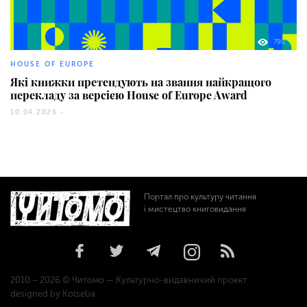
790
HOUSE OF EUROPE
Які книжки претендують на звання найкращого
перекладу за версією House of Europe Award
10.04.2026 -
Портал про культуру читання
і мистецтво книговидання
2010 – 2026 © Читомо — Культурно-видавничий проект
designed by Kotseba