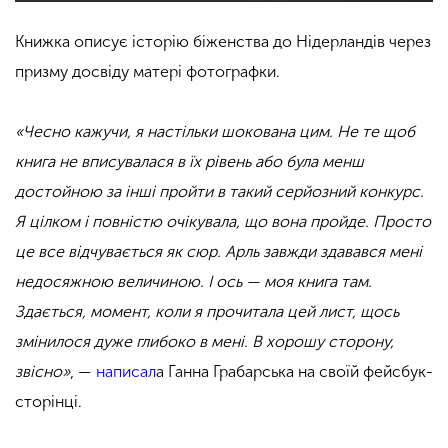
Книжка описує історію біженства до Нідерландів через
призму досвіду матері фотографки.
«Чесно кажучи, я настільки шокована цим. Не те щоб
книга не вписувалася в їх рівень або була менш
достойною за інші пройти в такий серйозний конкурс.
Я цілком і повністю очікувала, що вона пройде. Просто
це все відчувається як сюр. Арль завжди здавався мені
недосяжною величиною. І ось — моя книга там.
Здається, момент, коли я прочитала цей лист, щось
змінилося дуже глибоко в мені. В хорошу сторону,
звісно»
, —
написал
а Ганна Грабарська на своїй фейсбук-
сторінці.