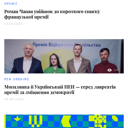
ПРЕМІЇ
Роман Чапая увійшов до короткого списку
французької премії
17.07.2026 -
166
PEN UKRAINE
Могилянка й Український ПЕН — серед лавреатів
премії за зміцнення демократії
18.04.2026 -