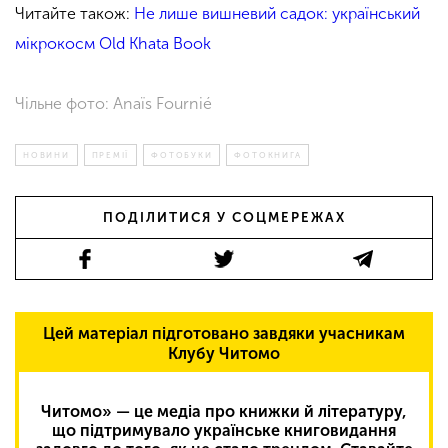
Читайте також:
Не лише вишневий садок: український
мікрокосм Old Khata Book
Чільне фото: Anaïs Fournié
НОВИНИ
ПРЕМІЇ
ФОТОБУКИ
ФОТОКНИГА
ПОДІЛИТИСЯ У СОЦМЕРЕЖАХ
Цей матеріал підготовано завдяки учасникам
Клубу Читомо
Читомо» — це медіа про книжки й літературу,
що підтримувало українське книговидання