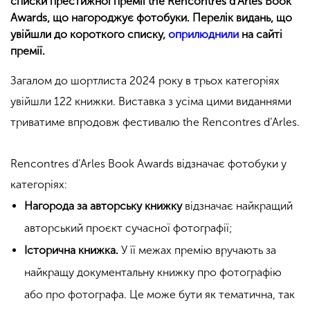
списки престижної премії the Rencontres d’Arles Book
Awards, що нагороджує фотобуки. Перелік видань, що
увійшли до короткого списку,
оприлюднили
на сайті
премії.
Загалом до шортлиста 2024 року в трьох категоріях
увійшли 122 книжки. Виставка з усіма цими виданнями
триватиме впродовж фестивалю the Rencontres d’Arles.
Rencontres d’Arles Book Awards відзначає фотобуки у
категоріях:
Нагорода за авторську книжку
відзначає найкращий
авторський проєкт сучасної фотографії;
Історична книжка.
У її межах премію вручають за
найкращу документальну книжку про фотографію
або про фотографа. Це може бути як тематична, так