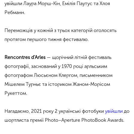
увійшли Лаура Морш-Кін, Емілія Паутус та Хлоя
Ребманн.
Переможців у кожній з трьох категорій оголосять
протягом першого тижня фестивалю.
Rencontres d’Arles
— щорічний літній фестиваль
фотографії, заснований у 1970 році арльським
фотографом Люсьєном Клергом, письменником
Мішелем Турньє та істориком Жаном-Морісом
Рукеттом.
Нагадаємо, 2021 року 2 українські фотобуки
увійшли
до
шортлиста премії Photo–Aperture PhotoBook Awards.