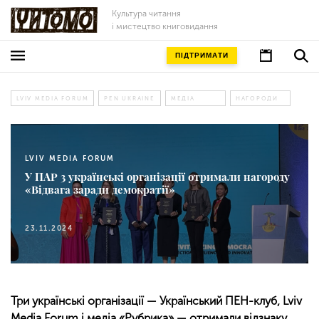
Культура читання
і мистецтво книговидання
ПІДТРИМАТИ
LVIV MEDIA FORUM
PEN UKRAINE
МЕДІА
НАГОРОДИ
LVIV MEDIA FORUM
У ПАР 3 українські організації отримали нагороду
«Відвага заради демократії»
23.11.2024
Три українські організації — Український ПЕН-клуб, Lviv
Media Forum і медіа «Рубрика» — отримали відзнаку