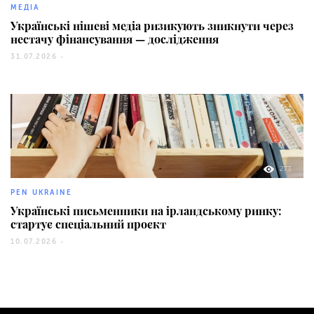
МЕДІА
Українські нішеві медіа ризикують зникнути через
нестачу фінансування — дослідження
31.07.2026 -
273
PEN UKRAINE
Українські письменники на ірландському ринку:
стартує спеціальний проєкт
10.07.2026 -