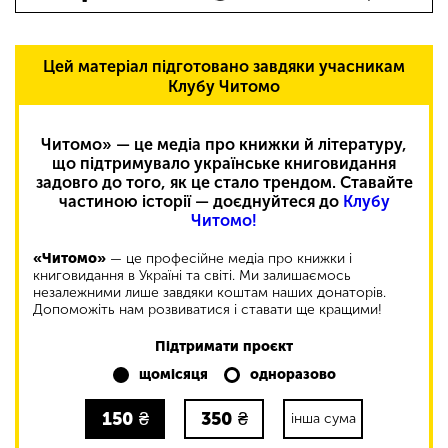
Цей матеріал підготовано завдяки учасникам
Клубу Читомо
Читомо» — це медіа про книжки й літературу,
що підтримувало українське книговидання
задовго до того, як це стало трендом. Ставайте
частиною історії — доєднуйтеся до
Клубу
Читомо!
«Читомо»
— це професійне медіа про книжки і
книговидання в Україні та світі. Ми залишаємось
незалежними лише завдяки коштам наших донаторів.
Допоможіть нам розвиватися і ставати ще кращими!
Підтримати проєкт
щомісяця
одноразово
150
₴
350
₴
інша сума