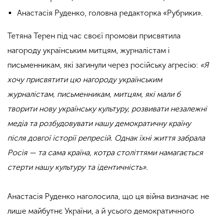
Анастасія Руденко, головна редакторка «Рубрики».
Тетяна Терен під час своєї промови присвятила
нагороду українським митцям, журналістам і
письменникам, які загинули через російську агресію:
«Я
хочу присвятити цю нагороду українським
журналістам, письменникам, митцям, які мали б
творити нову українську культуру, розвивати незалежні
медіа та розбудовувати нашу демократичну країну
після довгої історії репресій. Однак їхні життя забрала
Росія — та сама країна, котра століттями намагається
стерти нашу культуру та ідентичність».
Анастасія Руденко наголосила, що ця війна визначає не
лише майбутнє України, а й усього демократичного