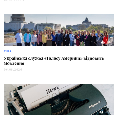
07.08.2026 -
73
CША
Українська служба «Голосу Америки» відновить
мовлення
06.08.2026 -
147