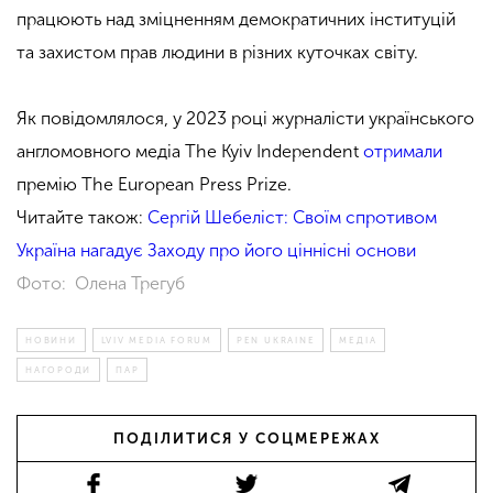
працюють над зміцненням демократичних інституцій
та захистом прав людини в різних куточках світу.
Як повідомлялося, у 2023 році журналісти українського
англомовного медіа The Kyiv Independent
отримали
премію The European Press Prize.
Читайте також:
Сергій Шебеліст: Своїм спротивом
Україна нагадує Заходу про його ціннісні основи
Фото: Олена Трегуб
НОВИНИ
LVIV MEDIA FORUM
PEN UKRAINE
МЕДІА
НАГОРОДИ
ПАР
ПОДІЛИТИСЯ У СОЦМЕРЕЖАХ