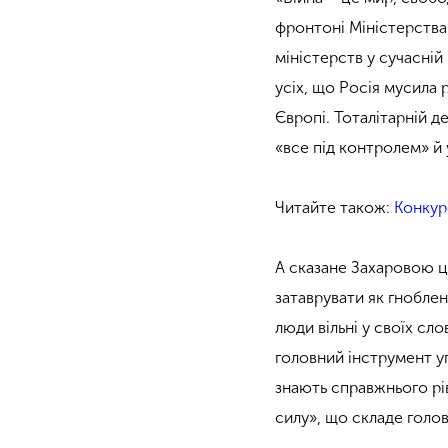
фронтоні Міністерства 
міністерств у сучасній
усіх, що Росія мусила р
Європі. Тоталітарній 
«все під контролем» й 
Читайте також:
Конкур
А сказане Захаровою ц
затаврувати як гноблен
люди вільні у своїх сл
головний інструмент у
знають справжнього рів
силу», що складе голов