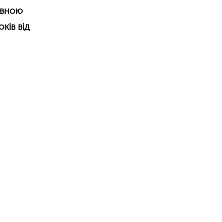
повною
ків від