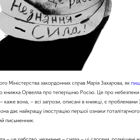
ого Міністерства закордонних справ Марія Захарова, як
пиш
що книжка Орвелла про теперішню Росію. Це про небезпеки
 – каже вона, – всі загрози, описані в книжці, є проблемами 
вона дає найкращу ілюстрацію першої ознаки тоталітарного 
ий письменник.
да – це рабство, незнання – сила» – ці слогани, розміщені н