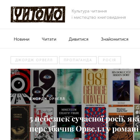
Культура читання
і мистецтво книговидання
Новини
Читати
Дивитися
Знайомитися
ДЖОРДЖ ОРВЕЛЛ
ПРОПАГАНДА
РОСІЯ
ДЖОРДЖ ОРВЕЛЛ
5 небезпек сучасної росії, які
передбачив Орвелл у романі