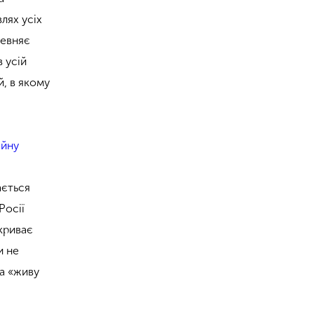
лях усіх
певняє
в усій
, в якому
ійну
ається
Росії
икриває
и не
на «живу