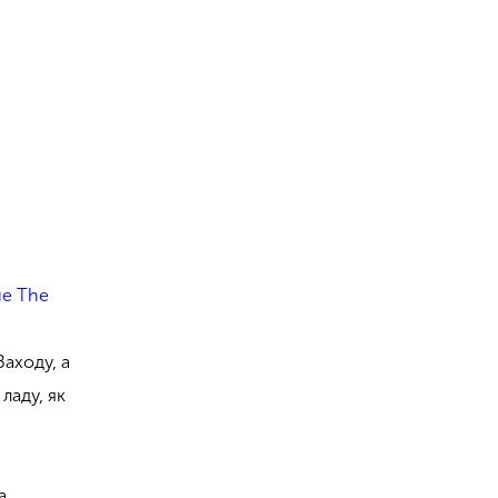
е The
Заходу, а
ладу, як
а