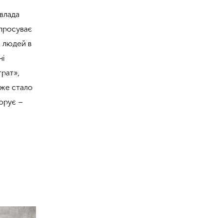
 влада
 просуває
х людей в
ні
трат»,
вже стало
норує –