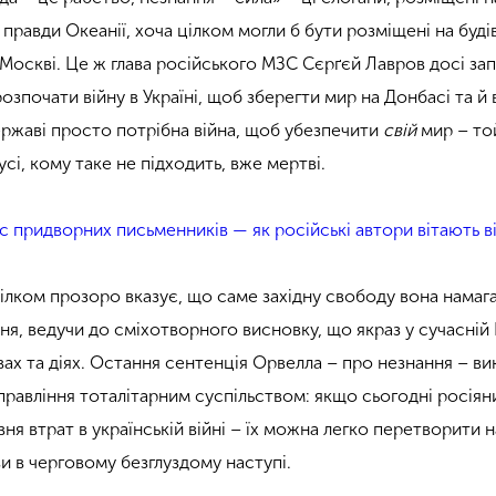
правди Океанії, хоча цілком могли б бути розміщені на будів
 Москві. Це ж глава російського МЗС Сєрґєй Лавров досі за
озпочати війну в Україні, щоб зберегти мир на Донбасі та й 
державі просто потрібна війна, щоб убезпечити
свій
мир – той
усі, кому таке не підходить, вже мертві.
с придворних письменників — як російські автори вітають в
ілком прозоро вказує, що саме західну свободу вона намаг
ня, ведучи до сміхотворного висновку, що якраз у сучасній 
овах та діях. Остання сентенція Орвелла – про незнання – в
правління тоталітарним суспільством: якщо сьогодні росіян
ня втрат в українській війні – їх можна легко перетворити 
и в черговому безглуздому наступі.