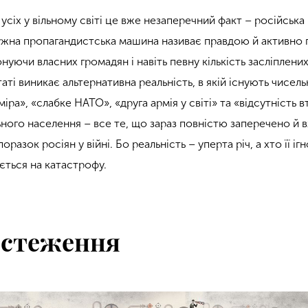
усіх у вільному світі це вже незаперечний факт – російська
ужна пропагандистська машина називає правдою й активно
конуючи власних громадян і навіть певну кількість засліплени
таті виникає альтернативна реальність, в якій існують чисель
іра», «слабке НАТО», «друга армія у світі» та «відсутність в
ьного населення – все те, що зараз повністю заперечено й 
азок росіян у війні. Бо реальність – уперта річ, а хто її іг
ться на катастрофу.
 стеження