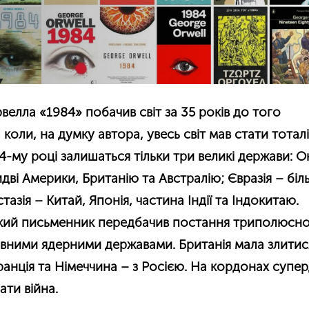
лла «1984» побачив світ за 35 років до того
 коли, на думку автора, увесь світ мав стати тотал
-му році залишаться тільки три великі держави: Ок
ві Америки, Британію та Австралію; Євразія – біл
азія – Китай, Японія, частина Індії та Індокитаю.
ький письменник передбачив постання триполюсног
вними ядерними державами. Британія мала злитис
анція та Німеччина – з Росією. На кордонах супе
ати війна.