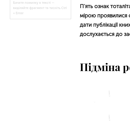
Бачите помилку в тексті —
П’ять ознак тоталі
виділяйте фрагмент та тисніть Ctrl
+ Enter
мірою проявилися са
дати публікації кн
дослухається до за
Підміна р