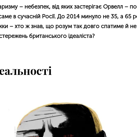
таризму – небезпек, від яких застерігає Орвелл – 
ме в сучасній Росії. До 2014 минуло не 35, а 65 ро
ижки – хто ж знав, що розум так довго спатиме й не
стережень британського ідеаліста?
еальності