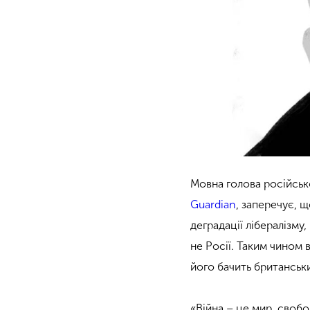
Мовна голова російськ
Guardian
, заперечує, 
деградації лібералізму,
не Росії. Таким чином 
його бачить британськ
«Війна – це мир, свобо