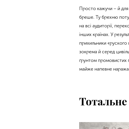
Просто кажучи – й для 
бреше. Ту брехню пот
на всі аудиторії, пере
інших країнах. У резуль
прихильники «руского м
зокрема й серед цивіл
ґрунтом промовистих пор
майже напевне наражає
Тотальне