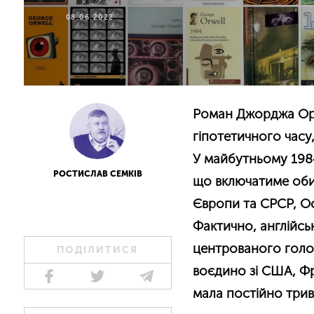
08.06.2022
Роман Джорджа Орве
гіпотетичного часу,
У майбутньому 1984
РОСТИСЛАВ СЕМКІВ
що включатиме обид
Європи та СРСР, Ост
Фактично, англійс
центрованого голо
ПОДІЛИТИСЯ
воєдино зі США, Фр
мала постійно трив