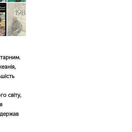
ітарним.
еанія,
ьшість
о світу,
я
рдержав