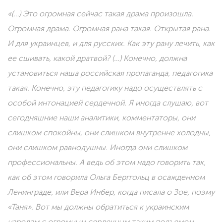
«(…) Это огромная сейчас такая драма произошла.
Огромная драма. Огромная рана такая. Открытая рана.
И для украинцев, и для русских. Как эту рану лечить, как
ее сшивать, какой дратвой? (…) Конечно, должна
установиться наша российская пропаганда, педагогика
такая. Конечно, эту педагогику надо осуществлять с
особой интонацией сердечной. Я иногда слушаю, вот
сегодняшние наши аналитики, комментаторы, они
слишком спокойны, они слишком внутренне холодны,
они слишком равнодушны. Иногда они слишком
профессиональны. А ведь об этом надо говорить так,
как об этом говорила Ольга Берггольц в осажденном
Ленинграде, или Вера Инбер, когда писала о Зое, поэму
«Таня». Вот мы должны обратиться к украинским
народам с огромным сердечным таким подъемом,