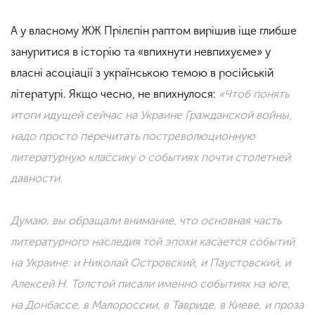
А у власному ЖЖ Прілєпін раптом вирішив іще глибше
зануритися в історію та «впихнути невпихуєме» у
власні асоціації з українською темою в російській
літературі. Якщо чесно, не впихнулося:
«Чтоб понять
итоги идущей сейчас на Украине Гражданской войны,
надо просто перечитать постреволюционную
литературную классику о событиях почти столетней
давности.
Думаю, вы обращали внимание, что основная часть
литературного наследия той эпохи касается событий
на Украине: и Николай Островский, и Паустовский, и
Алексей Н. Толстой писали именно событиях на юге,
на Донбассе, в Малороссии, в Тавриде, в Киеве, и проза