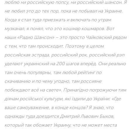
люблю ни российскую попсу, ни российский шансон. Я
не любил это до тех пор, пока не побывал на Украине.
Когда я стал туда приезжать и включать по утрам
музканал, я понял, что это кошмар кошмаров. Вот
наши «Радио Шансон» – это просто Чайковский рядом
с тем, что там происходит. Поэтому в целом
российская эстрада, российский рок, российский рэп
уделают украинский на 200 шагов вперёд. Они реально
там очень популярны, там любой рейтинг по
скачиванию и по чему угодно, там россияне
побеждают всё на свете». Принагідно погрожуючи тим
діячам російської культури, які їздили до України: «Где
ваше самоуважение, в конце концов? Я знаю, что
однажды туда доездится Дмитрий Львович Быков,
который так обожает Украину, что не может места