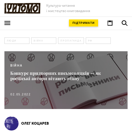
Культура читання
і мистецтво книговидання
ПІДТРИМАТИ
ЛЮДИ
ВІЙНА
ПРОПАГАНДА
РФ
ВІЙНА
Конкурс придворних письменників — як
російські автори вітають війну
02.05.2022
ОЛЕГ КОЦАРЕВ