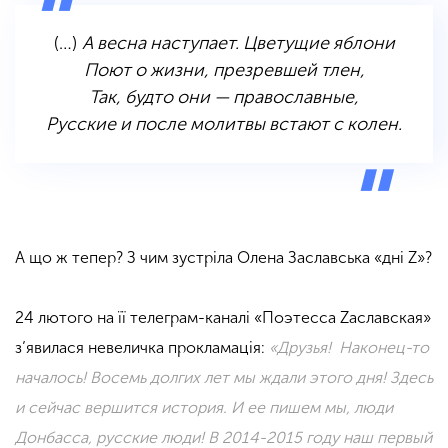
(…)
А весна наступает. Цветущие яблони
Поют о жизни, презревшей тлен,
Так, будто они — православные,
Русские и после молитвы встают с колен.
А що ж тепер? З чим зустріла Олена Заславська «дні Z»?
24 лютого на її телеграм-каналі «Поэтесса Zаславская»
з’явилася невеличка прокламація:
«Друзья!
Наконец-то
началось! Восемь долгих лет мы ждали этого дня! Здесь
и сейчас вершится история. И ее пишем мы, люди
Донбасса, русские люди!
В 2014-2015 году наш первый