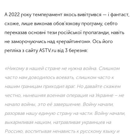
А 2022 року темперамент якось вивітрився — і фантаст,
схоже, лише виконав обов’язкову програму, себто
переказав основні тези російської пропаганди, навіть
не заморочуючись над «рерайтингом». Ось його
репліка з сайту ASTV.ru від 3 березня:
«Никому в нашей стране не нужна война. Слишком
часто нам доводилось воевать, слишком часто к
нашим границам приходил враг. Но давайте скажем
честно, нынешняя военная операция на Украине – не
начало войны, это её завершение. Войну начали,
разорвав нашу единую страну на части. Войну начали,
выкармливая нацизм, натравливая украинцев на
Россию, воспитывая ненависть к русскому языку и