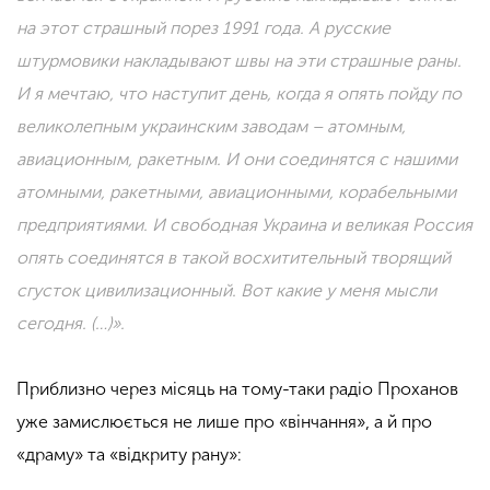
на этот страшный порез 1991 года.
А русские
штурмовики накладывают швы на эти страшные раны.
И я мечтаю, что наступит день, когда я опять пойду по
великолепным украинским заводам – атомным,
авиационным, ракетным. И они соединятся с нашими
атомными, ракетными, авиационными, корабельными
предприятиями.
И свободная Украина и великая Россия
опять соединятся в такой восхитительный творящий
сгусток цивилизационный. Вот какие у меня мысли
сегодня. (…)».
Приблизно через місяць на тому-таки радіо Проханов
уже замислюється не лише про «вінчання», а й про
«драму» та «відкриту рану»: