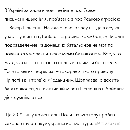
В Україні загалом відоміше інше російське
письменницьке ім’я, пов’язане з російською агресією,
— Захар Прілєпін. Нагадаю, свого часу він декларував
участь у війні на Донбасі на російському боці. «Ни один
подразделение из донецких батальонов не мог по
показателям сравниться с моим батальоном. Все, что
мы делали – это просто полный голимый беспредел.
То, что мы вытворяли», – говорив з цього приводу
Прілєпін в інтерв’ю «Редакции». Щоправда, є досить
багато людей, які в активній участі Прілєпіна в бойових
діях сумніваються.
Ще 2021 він у коментарі «Политнавигатору» робив
«експертну оцінку» української культури:
«Я точно не