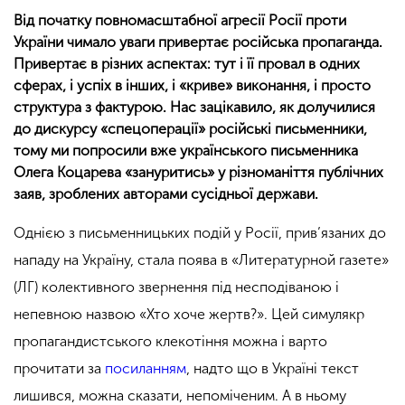
Від початку повномасштабної агресії Росії проти
України чимало уваги привертає російська пропаганда.
Привертає в різних аспектах: тут і її провал в одних
сферах, і успіх в інших, і «криве» виконання, і просто
структура з фактурою. Нас зацікавило, як долучилися
до дискурсу «спецоперації» російські письменники,
тому ми попросили вже українського письменника
Олега Коцарева «зануритись» у різноманіття публічних
заяв, зроблених авторами сусідньої держави.
Однією з письменницьких подій у Росії, прив’язаних до
нападу на Україну, стала поява в «Литературной газете»
(ЛГ) колективного звернення під несподіваною і
непевною назвою «Хто хоче жертв?». Цей симулякр
пропагандистського клекотіння можна і варто
прочитати за
посиланням
, надто що в Україні текст
лишився, можна сказати, непоміченим. А в ньому