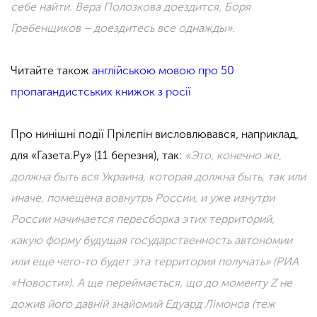
себе найти. Вера Полозкова доездится, Боря
Гребенщиков – доездитесь все однажды».
Читайте також
англійською мовою про 50
пропагандистських книжок з росії
Про нинішні події Прілєпін висловлювався, наприклад,
для «Газета.Ру» (11 березня), так:
«Это, конечно же,
должна быть вся Украина, которая должна быть, так или
иначе, помещена вовнутрь России, и уже изнутри
России начинается пересборка этих территорий,
какую форму будущая государственность автономии
или еще чего-то будет эта территория получать» (РИА
«Новости»). А ще переймається, що до моменту Z не
дожив його давній знайомий Едуард Лімонов (теж