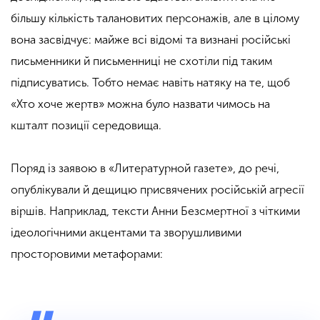
більшу кількість талановитих персонажів, але в цілому
вона засвідчує: майже всі відомі та визнані російські
письменники й письменниці не схотіли під таким
підписуватись. Тобто немає навіть натяку на те, щоб
«Хто хоче жертв» можна було назвати чимось на
кшталт позиції середовища.
Поряд із заявою в «Литературной газете», до речі,
опублікували й дещицю присвячених російській агресії
віршів. Наприклад, тексти Анни Безсмертної з чіткими
ідеологічними акцентами та зворушливими
просторовими метафорами: