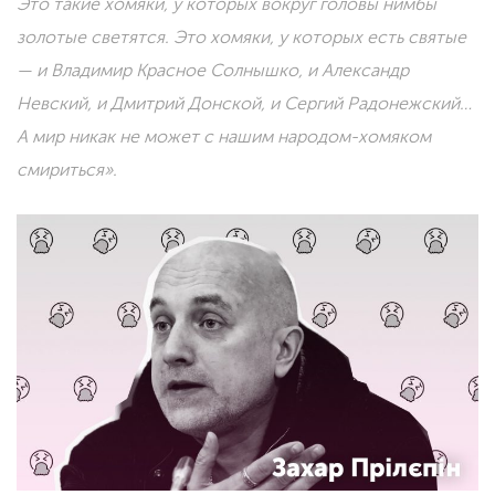
Это такие хомяки, у которых вокруг головы нимбы
золотые светятся. Это хомяки, у которых есть святые
— и Владимир Красное Солнышко, и Александр
Невский, и Дмитрий Донской, и Сергий Радонежский…
А мир никак не может с нашим народом-хомяком
смириться».