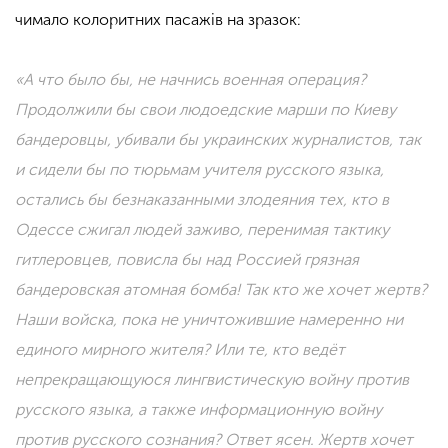
чимало колоритних пасажів на зразок:
«А что было бы, не начнись военная операция?
Продолжили бы свои людоедские марши по Киеву
бандеровцы, убивали бы украинских журналистов, так
и сидели бы по тюрьмам учителя русского языка,
остались бы безнаказанными злодеяния тех, кто в
Одессе сжигал людей заживо, перенимая тактику
гитлеровцев, повисла бы над Россией грязная
бандеровская атомная бомба! Так кто же хочет жертв?
Наши войска, пока не уничтожившие намеренно ни
единого мирного жителя? Или те, кто ведёт
непрекращающуюся лингвистическую войну против
русского языка, а также информационную войну
против русского сознания? Ответ ясен. Жертв хочет