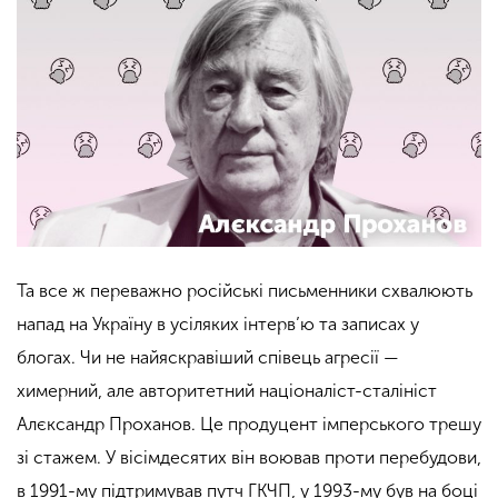
Та все ж переважно російські письменники схвалюють
напад на Україну в усіляких інтерв’ю та записах у
блогах. Чи не найяскравіший співець агресії —
химерний, але авторитетний націоналіст-сталініст
Алєксандр Проханов. Це продуцент імперського трешу
зі стажем. У вісімдесятих він воював проти перебудови,
в 1991-му підтримував путч ГКЧП, у 1993-му був на боці