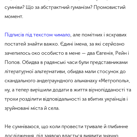
сумніви? Що за абстрактний гуманізм? Промовистий
момент.
Підписів під текстом чимало
, але помітних і яскравих
постатей знайти важко. Єдині імена, за які серйозно
зачепилось око особисто в мене — два Євгенія, Рейн і
Попов. Обидва в радянські часи були представниками
літературної альтернативи, обидва мали стосунок до
скандального андеграундного альманаху «Метрополь»,
ну, а тепер вирішили додати в життя вірнопідданості та
трохи розділити відповідальності за вбитих українців і
зруйновані міста й села.
Не сумніваюся, що коли провести тривале й глибинне
дослідження, під заявою вдасться виявити значно