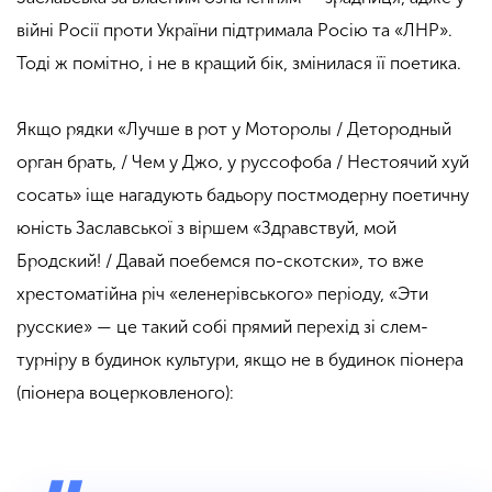
війні Росії проти України підтримала Росію та «ЛНР».
Тоді ж помітно, і не в кращий бік, змінилася її поетика.
Якщо рядки «Лучше в рот у Моторолы / Детородный
орган брать, / Чем у Джо, у руссофоба / Нестоячий хуй
сосать» іще нагадують бадьору постмодерну поетичну
юність Заславської з віршем «Здравствуй, мой
Бродский! / Давай поебемся по-скотски», то вже
хрестоматійна річ «еленерівського» періоду, «Эти
русские» — це такий собі прямий перехід зі слем-
турніру в будинок культури, якщо не в будинок піонера
(піонера воцерковленого):