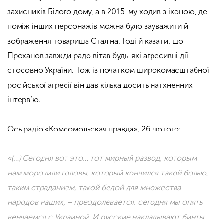
захисників Білого дому, а в 2015-му ходив з іконою, де
поміж інших персонажів можна було зауважити й
зображення товариша Сталіна. Годі й казати, що
Проханов завжди радо вітав будь-які агресивні дії
стосовно України. Тож із початком широкомасштабної
російської агресії він дав кілька досить натхненних
інтерв’ю.
Ось радіо «Комсомольская правда», 26 лютого:
«(…) Сегодня вот это… тот мирный развод, которым
нам морочили головы, который кончился такой болью,
таким страданием, такой бедой для множества
народов наших, – преодолевается. сегодня мы опять
венчаемся с Украиной. И русские накладывают бинты