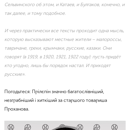
Сельвинского об этом, и Катаев, и Булгаков, конечно, и
так далее, и тому подобное.
И через практически все тексты проходит одна мысль,
которую высказывают местные жители – малороссы,
тавричане, греки, крымчаки, русские, казаки.
Они
говорят (в 1919, в 1920, 1921, 1922 году): п
усть придёт
кто угодно, лишь бы порядок настал.
И приходят
русские».
Погодьтеся: Прілєпін значно багатослівніший,
незграбніший і хиткіший за старшого товариша
Проханова.