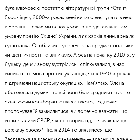
була ключовою постаттю літературної групи «Стан».
Якось іще у 2000-х роках мені випало виступати з нею
в Берліні — саме ми вдвох умовно представляли там
умовну поезію Східної України, я як харків’янин, вона як
луганчанка. Особливих суперечок на предмет політики
чи ідентичності не виникало. А ось на початку 2010-х, у
Луцьку, де ми знову зустрілись і спілкувалися, в нас
виникла розмова про тих українців, які в 1940-х роках
підтримали нацистську окупацію. Пам’ятаю, Олена
обстоювала думку, що всі вони були зрадники, я ж, не
схвалюючи колаборантства як такого, водночас
пропонував їй замислитися, чи доречно вважати, що
вони зрадили СРСР, якщо, наприклад, не вважали цю
державу своєю? Після 2014-го виявилося, що
Заславська за власним означенням — зрадниця, адже у