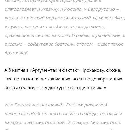
мозаик, которая распростерла руки, длани и
благословляет и Украину, и Россию, и Белоруссию –
весь этот русский мир восхитительный. И, может быть,
я думаю, наступит такой момент, когда воины,
сражавшиеся сейчас на полях Украины, и украинские, и
русские – сойдутся за братским столом – будет такое
братание».
А 6 квітня в «Аргументах и фактах» Проханову, схоже,
вже не тільки не до «вінчання», але й не до «братання».
Знов актуалізується дискурс «народу-хом’яка»:
«Но Россия всё переживёт. Ещё американский
певец Поль Робсон пел о нас как о народе, готовом и
на муки, и на смертный бой. Это народ бессмертный.