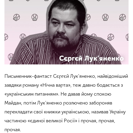
Письменник-фантаст Сєргєй Лук’яненко, найвідоміший
завдяки роману «Нічна варта», теж давно бодається з
«українським питанням». Не давав йому спокою
Майдан, потім Лук’яненко розлючено забороняв
перекладати свої книжки українською, називав Україну
частиною «єдиної великої Росії» і прочая, прочая,
прочая.