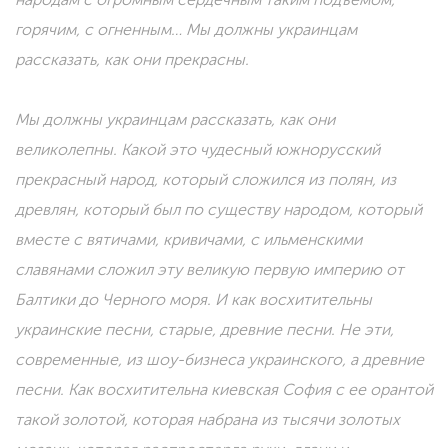
горячим, с огненным… Мы должны украинцам
рассказать, как они прекрасны.
Мы должны украинцам рассказать, как они
великолепны. Какой это чудесный южнорусский
прекрасный народ, который сложился из полян, из
древлян, который был по существу народом, который
вместе с вятичами, кривичами, с ильменскими
славянами сложил эту великую первую империю от
Балтики до Черного моря. И как восхитительны
украинские песни, старые, древние песни. Не эти,
современные, из шоу-бизнеса украинского, а древние
песни. Как восхитительна киевская София с ее орантой
такой золотой, которая набрана из тысячи золотых