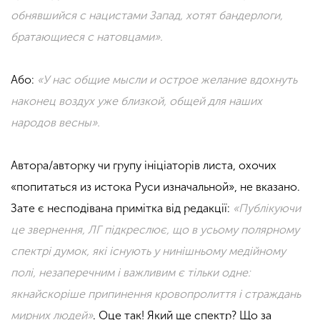
обнявшийся с нацистами Запад, хотят бандерлоги,
братающиеся с натовцами».
Або:
«У нас общие мысли и острое желание вдохнуть
наконец воздух уже близкой, общей для наших
народов весны».
Автора/авторку чи групу ініціаторів листа, охочих
«попитаться из истока Руси изначальной», не вказано.
Зате є несподівана примітка від редакції:
«Публікуючи
це звернення, ЛГ підкреслює, що в усьому полярному
спектрі думок, які існують у нинішньому медійному
полі, незаперечним і важливим є тільки одне:
якнайскоріше припинення кровопролиття і страждань
мирних людей»
. Оце так! Який ще спектр? Що за