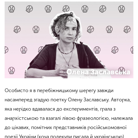
Особисто я в перебіжницькому шерегу завжди
насамперед згадую поетку Олену Заславську. Авторка,
яка нерідко вдавалася до експериментів, грала з
анархістською та взагалі лівою фразеологією, належала
до цікавих, помітних представників російськомовної
поезії України (хоча подекуди писала й українською),