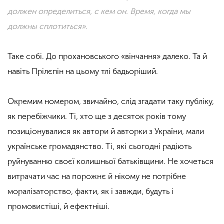
должен определиться, с кем он. Время, когда мы
должны сплотиться».
Таке собі. До прохановського «вінчання» далеко. Та й
навіть Прілєпін на цьому тлі бадьоріший.
Окремим номером, звичайно, слід згадати таку публіку,
як перебіжчики. Ті, хто ще з десяток років тому
позиціонувалися як автори й авторки з України, мали
українське громадянство. Ті, які сьогодні радіють
руйнуванню своєї колишньої батьківщини. Не хочеться
витрачати час на порожнє й нікому не потрібне
моралізаторство, факти, як і завжди, будуть і
промовистіші, й ефектніші.