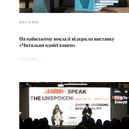
ВИСТАВКИ
На київському вокзалі відкрили виставку
«Читальня однієї книги»
11.10.2025 -