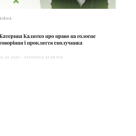
ВІЙНА
Катерина Калитко про право на голосне
говоріння і прокляття сполучника
16.05.2024 -
КАТЕРИНА КАЛИТКО