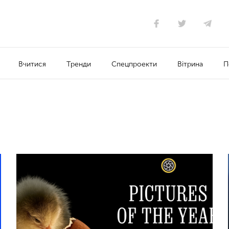
Вчитися
Тренди
Спецпроекти
Вітрина
П