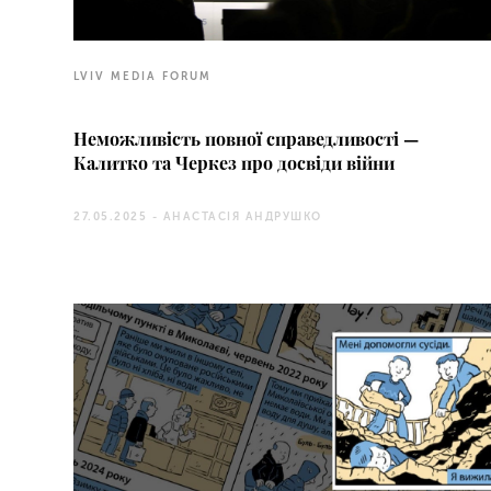
LVIV MEDIA FORUM
Неможливість повної справедливості —
Калитко та Черкез про досвіди війни
27.05.2025 -
АНАСТАСІЯ АНДРУШКО