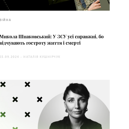
ВІЙНА
Микола Шпаковський: У ЗСУ усі справжні, бо
відчувають гостроту життя і смерті
03.09.2024 -
НАТАЛІЯ КУШНІРЧУК