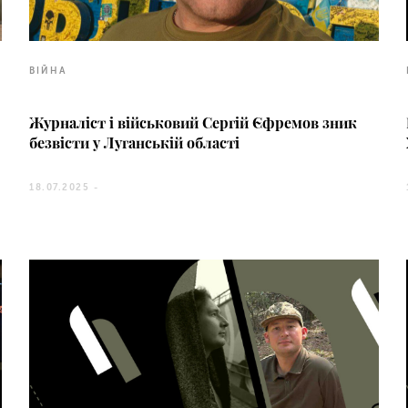
ВІЙНА
Журналіст і військовий Сергій Єфремов зник
безвісти у Луганській області
18.07.2025 -