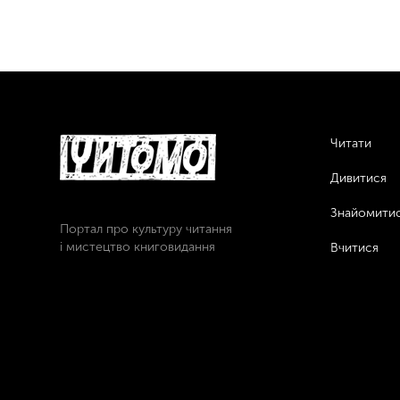
Читати
Дивитися
Знайомити
Портал про культуру читання
і мистецтво книговидання
Вчитися