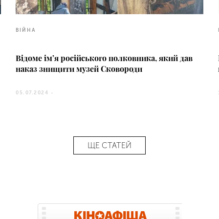
ВІЙНА
Відоме ім’я російського полковника, який дав
наказ знищити музей Сковороди
05.07.2024 -
ЩЕ СТАТЕЙ