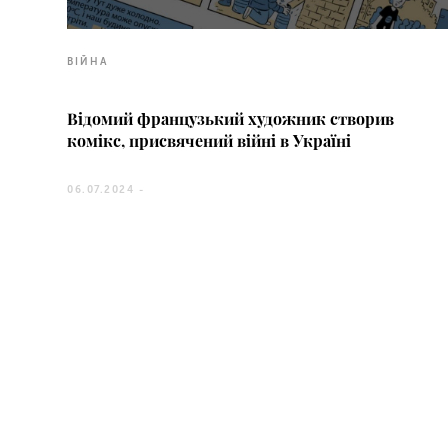
ВІЙНА
Відомий французький художник створив
комікс, присвячений війні в Україні
06.07.2024 -