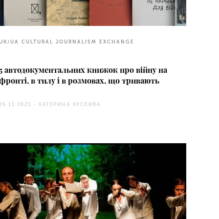
UK/UA CULTURAL JOURNALISM EXCHANGE
5 автодокументальних книжок про війну на
фронті, в тилу і в розмовах, що тривають
26.11.2025 -
КАТЕРИНА КУСЛИВА