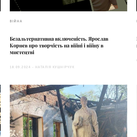
ВІЙНА
Безальтернативна включеність. Ярослав
Корнєв про творчість на війні і війну в
мистецтві
18.09.2024 -
НАТАЛІЯ КУШНІРЧУК