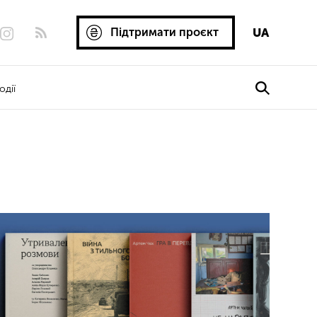
Підтримати проєкт
UA
одії