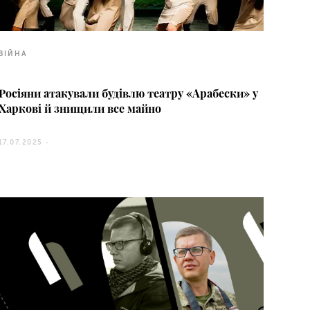
ВІЙНА
Росіяни атакували будівлю театру «Арабески» у
Харкові й знищили все майно
17.07.2025 -