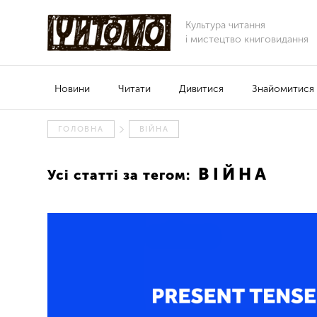
Культура читання
і мистецтво книговидання
Новини
Читати
Дивитися
Знайомитися
ГОЛОВНА
ВІЙНА
ВІЙНА
Усі статті за тегом: