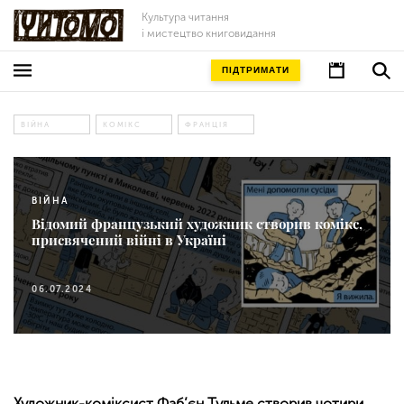
Культура читання
і мистецтво книговидання
ПІДТРИМАТИ
ВІЙНА
КОМІКС
ФРАНЦІЯ
ВІЙНА
Відомий французький художник створив комікс,
присвячений війні в Україні
06.07.2024
Художник-коміксист Фаб’єн Тульме створив чотири