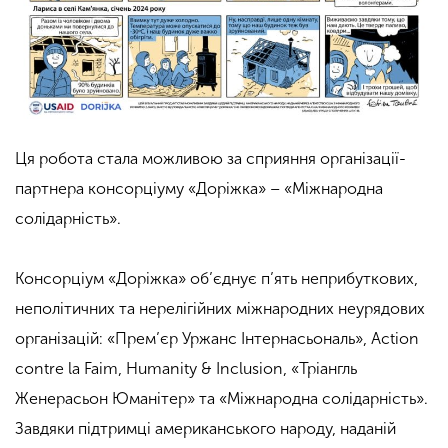
Ця робота стала можливою за сприяння організації-
партнера консорціуму «Доріжка» – «Міжнародна
солідарність».
Консорціум «Доріжка» об’єднує п’ять неприбуткових,
неполітичних та нерелігійних міжнародних неурядових
організацій: «Прем’єр Уржанс Інтернасьональ», Action
contre la Faim, Humanity & Inclusion, «Тріангль
Женерасьон Юманітер» та «Міжнародна солідарність».
Завдяки підтримці американського народу, наданій