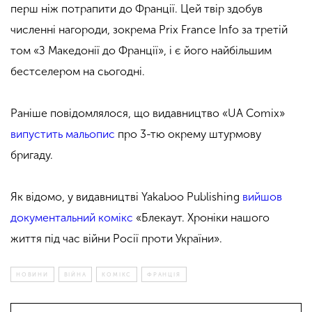
перш ніж потрапити до Франції. Цей твір здобув
численні нагороди, зокрема Prix France Info за третій
том «З Македонії до Франції», і є його найбільшим
бестселером на сьогодні.
Раніше повідомлялося, що видавництво «UA Comix»
випустить мальопис
про 3-тю окрему штурмову
бригаду.
Як відомо, у видавництві Yakaboo Publishing
вийшов
документальний комікс
«Блекаут. Хроніки нашого
життя під час війни Росії проти України».
НОВИНИ
ВІЙНА
КОМІКС
ФРАНЦІЯ