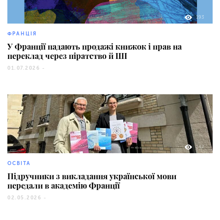
193
ФРАНЦІЯ
У Франції падають продажі книжок і прав на
переклад через піратство й ШІ
01.07.2026 -
142
ОСВІТА
Підручники з викладання української мови
передали в академію Франції
02.05.2026 -