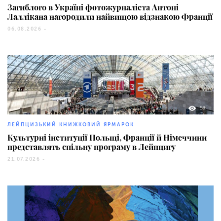
Загиблого в Україні фотожурналіста Антоні
Лаллікана нагородили найвищою відзнакою Франції
06.08.2026 -
58
ЛЕЙПЦИЗЬКИЙ КНИЖКОВИЙ ЯРМАРОК
Культурні інституції Польщі, Франції й Німеччини
представлять спільну програму в Лейпцигу
21.07.2026 -