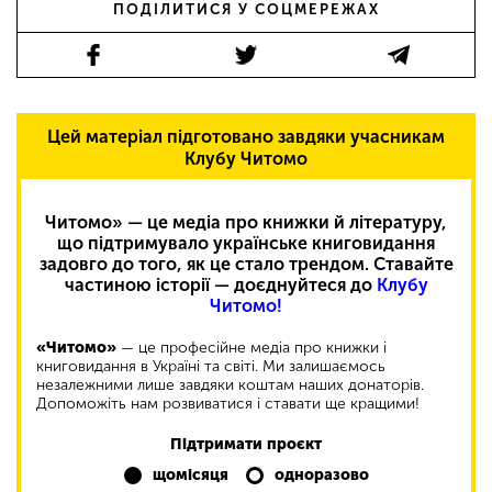
ПОДІЛИТИСЯ У СОЦМЕРЕЖАХ
Цей матеріал підготовано завдяки учасникам
Клубу Читомо
Читомо» — це медіа про книжки й літературу,
що підтримувало українське книговидання
задовго до того, як це стало трендом. Ставайте
частиною історії — доєднуйтеся до
Клубу
Читомо!
«Читомо»
— це професійне медіа про книжки і
книговидання в Україні та світі. Ми залишаємось
незалежними лише завдяки коштам наших донаторів.
Допоможіть нам розвиватися і ставати ще кращими!
Підтримати проєкт
щомісяця
одноразово