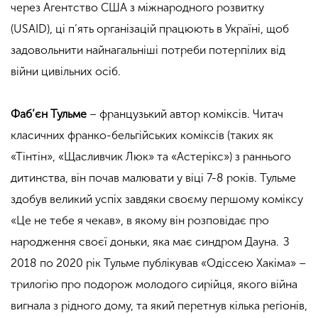
через Агентство США з міжнародного розвитку
(USAID), ці п’ять організацій працюють в Україні, щоб
задовольнити найнагальніші потреби потерпілих від
війни цивільних осіб.
Фаб’єн Тульме
– французький автор коміксів. Читач
класичних франко-бельгійських коміксів (таких як
«Тінтін», «Щасливчик Люк» та «Астерікс») з раннього
дитинства, він почав малювати у віці 7-8 років. Тульме
здобув великий успіх завдяки своєму першому коміксу
«Це не тебе я чекав», в якому він розповідає про
народження своєї доньки, яка має синдром Дауна. З
2018 по 2020 рік Тульме публікував «Одіссею Хакіма» –
трилогію про подорож молодого сирійця, якого війна
вигнала з рідного дому, та який перетнув кілька регіонів,