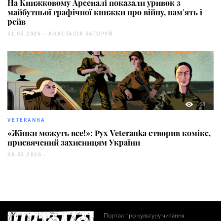
На Книжковому Арсеналі показали уривок з
майбутньої графічної книжки про війну, памʼять і
рейв
31.05.2026 -
АНАСТАСІЯ ЗАГОРУЙ
168
VETERANKA
«Жінки можуть все!»: Рух Veteranka створив комікс,
присвячений захисницям України
08.03.2026 -
Портал про культуру читання