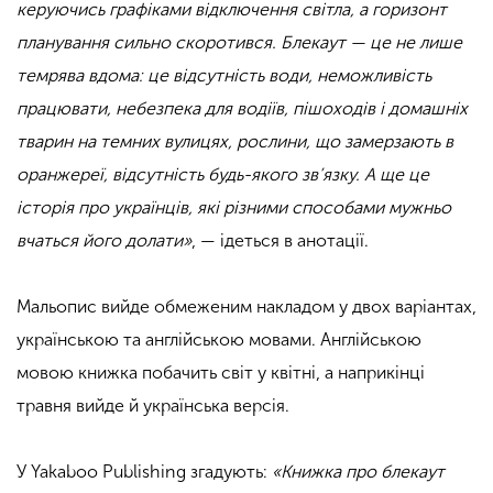
керуючись графіками відключення світла, а горизонт
планування сильно скоротився. Блекаут — це не лише
темрява вдома: це відсутність води, неможливість
працювати, небезпека для водіїв, пішоходів і домашніх
тварин на темних вулицях, рослини, що замерзають в
оранжереї, відсутність будь-якого зв’язку. А ще це
історія про українців, які різними способами мужньо
вчаться його долати»
, — ідеться в анотації.
Мальопис вийде обмеженим накладом у двох варіантах,
українською та англійською мовами. Англійською
мовою книжка побачить світ у квітні, а наприкінці
травня вийде й українська версія.
У Yakaboo Publishing згадують:
«Книжка про блекаут