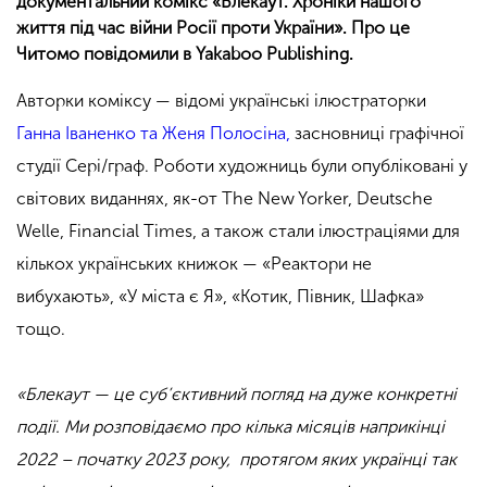
документальний комікс «Блекаут. Хроніки нашого
життя під час війни Росії проти України». Про це
Читомо повідомили в Yakaboo Publishing.
Авторки коміксу — відомі українські ілюстраторки
Ганна Іваненко та Женя Полосіна,
засновниці графічної
студії Сері/граф. Роботи художниць були опубліковані у
світових виданнях, як-от The New Yorker, Deutsche
Welle, Financial Times, а також стали ілюстраціями для
кількох українських книжок — «Реактори не
вибухають», «У міста є Я», «Котик, Півник, Шафка»
тощо.
«Блекаут — це суб’єктивний погляд на дуже конкретні
події. Ми розповідаємо про кілька місяців наприкінці
2022 – початку 2023 року, протягом яких українці так