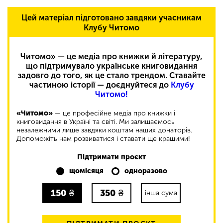
Цей матеріал підготовано завдяки учасникам
Клубу Читомо
Читомо» — це медіа про книжки й літературу,
що підтримувало українське книговидання
задовго до того, як це стало трендом. Ставайте
частиною історії — доєднуйтеся до
Клубу
Читомо!
«Читомо»
— це професійне медіа про книжки і
книговидання в Україні та світі. Ми залишаємось
незалежними лише завдяки коштам наших донаторів.
Допоможіть нам розвиватися і ставати ще кращими!
Підтримати проєкт
щомісяця
одноразово
150
₴
350
₴
інша сума