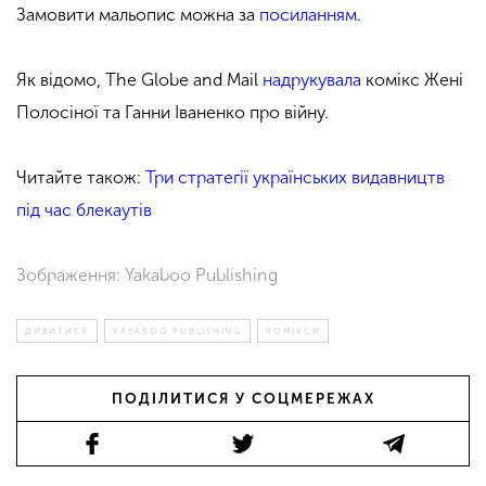
Замовити мальопис можна за
посиланням
.
Як відомо, The Globe and Mail
надрукувала
комікс Жені
Полосіної та Ганни Іваненко про війну.
Читайте також:
Три стратегії українських видавництв
під час блекаутів
Зображення: Yakaboo Publishing
ДИВИТИСЯ
YAKABOO PUBLISHING
КОМІКСИ
ПОДІЛИТИСЯ У СОЦМЕРЕЖАХ