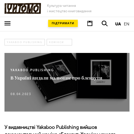
Культура читання
і мистецтво книговидання
ПІДТРИМАТИ
UA
EN
YAKABOO PUBLISHING
КОМІКСИ
YAKABOO PUBLISHING
В Україні видали мальопис про блекаути
08.04.2023
У видавництві Yakaboo Publishing вийшов