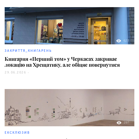
623
ЗАКРИТТЯ_КНИГАРЕНЬ
Книгарня «Перший том» у Черкасах закриває
локацію на Хрещатику, але обіцяє повернутися
29.06.2026 -
297
ЕКСКЛЮЗИВ