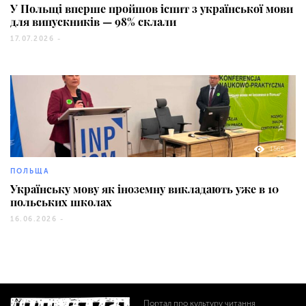
У Польщі вперше пройшов іспит з української мови
для випускників — 98% склали
17.07.2026 -
1565
ПОЛЬЩА
Українську мову як іноземну викладають уже в 10
польських школах
16.06.2026 -
Портал про культуру читання