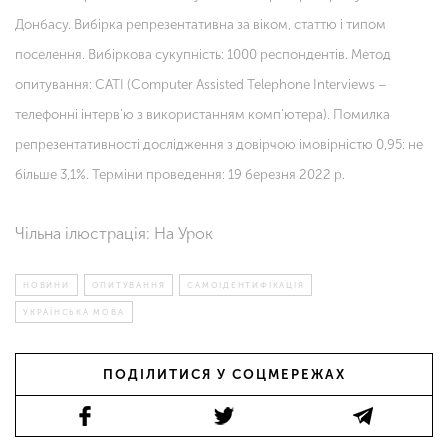
Донбасу. Вибірка репрезентативна за віком, статтю і типом
поселення. Вибіркова сукупність: 1000 респондентів. Метод
опитування: CATI (Computer Assisted Telephone Interviews –
телефонні інтерв’ю з використанням комп’ютера). Помилка
репрезентативності дослідження з довірчою імовірністю 0,95: не
більше 3,1%. Терміни проведення: 19 березня 2022 р.
Чільна ілюстрація: На Урок
НОВИНИ
ОПИТУВАННЯ
САМОІДЕНТИФІКАЦІЯ
УКРАЇНСЬКА МОВА
ПОДІЛИТИСЯ У СОЦМЕРЕЖАХ