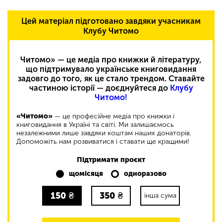
Цей матеріал підготовано завдяки учасникам
Клубу Читомо
Читомо» — це медіа про книжки й літературу,
що підтримувало українське книговидання
задовго до того, як це стало трендом. Ставайте
частиною історії — доєднуйтеся до
Клубу
Читомо!
«Читомо»
— це професійне медіа про книжки і
книговидання в Україні та світі. Ми залишаємось
незалежними лише завдяки коштам наших донаторів.
Допоможіть нам розвиватися і ставати ще кращими!
Підтримати проєкт
щомісяця
одноразово
150
₴
350
₴
інша сума