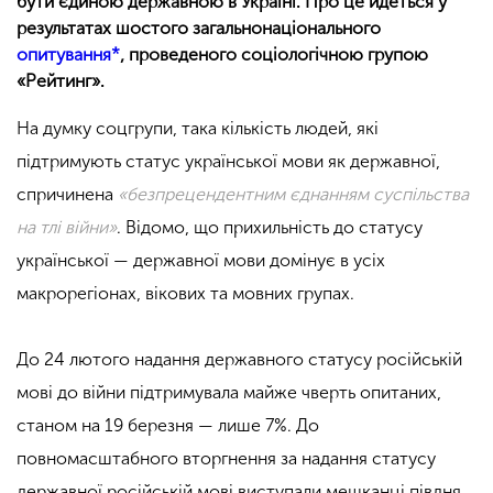
бути єдиною державною в Україні. Про це йдеться у
результатах шостого загальнонаціонального
опитування*
, проведеного соціологічною групою
«Рейтинг».
На думку соцгрупи, така кількість людей, які
підтримують статус української мови як державної,
спричинена
«безпрецендентним єднанням суспільства
на тлі війни»
. Відомо, що прихильність до статусу
української — державної мови домінує в усіх
макрорегіонах, вікових та мовних групах.
До 24 лютого надання державного статусу російській
мові до війни підтримувала майже чверть опитаних,
станом на 19 березня — лише 7%. До
повномасштабного вторгнення за надання статусу
державної російській мові виступали мешканці півдня