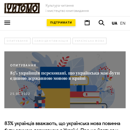
Культура читання
і мистецтво книговидання
ПІДТРИМАТИ
UA
EN
ОПИТУВАННЯ
САМОІДЕНТИФІКАЦІЯ
УКРАЇНСЬКА МОВА
ОПИТУВАННЯ
83% українців переконані, що українська має бути
єдиною державною мовою в країні
25.03.2022
83% українців вважають, що українська мова повинна