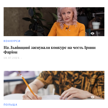
192
КОНКУРСИ
На Львівщині заснували конкурс на честь Ірини
Фаріон
18.07.2026 -
132
ПОЛЬЩА