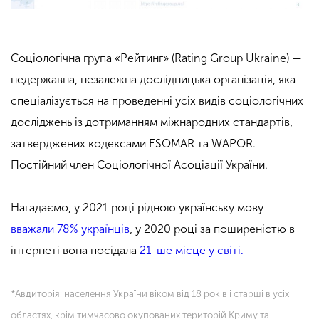
Соціологічна група «Рейтинг» (Rating Group Ukraine) —
недержавна, незалежна дослідницька організація, яка
спеціалізується на проведенні усіх видів соціологічних
досліджень із дотриманням міжнародних стандартів,
затверджених кодексами ESOMAR та WAPOR.
Постійний член Соціологічної Асоціації України.
Нагадаємо, у 2021 році рідною українську мову
вважали 78% українців
, у 2020 році за поширеністю в
інтернеті вона посідала
21-ше місце у світі.
*Авдиторія: населення України віком від 18 років і старші в усіх
областях, крім тимчасово окупованих територій Криму та