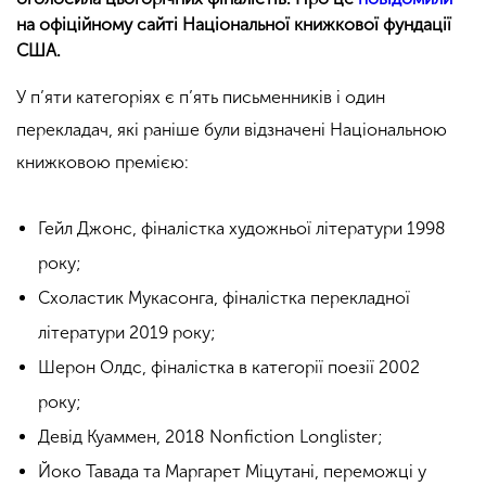
на офіційному сайті Національної книжкової фундації
США.
У п’яти категоріях є п’ять письменників і один
перекладач, які раніше були відзначені Національною
книжковою премією:
Гейл Джонс, фіналістка художньої літератури 1998
року;
Схоластик Мукасонга, фіналістка перекладної
літератури 2019 року;
Шерон Олдс, фіналістка в категорії поезії 2002
року;
Девід Куаммен, 2018 Nonfiction Longlister;
Йоко Тавада та Маргарет Міцутані, переможці у