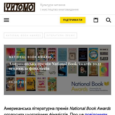
Культура читання
і мистецтво книговидання
ПІДТРИМАТИ
NATIONAL BOOK AWARDS
ЛІТЕРАТУРНІ ПРЕМІЇ
NATIONAL BOOK AWARDS
Американська премія National Book Awards 2022
оголосила фіналістів
06.10.2022
Американська літературна премія
National Book Awards
оголосила цьогорічних фіналістів. Про це
повідомили