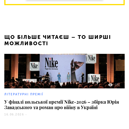
ЩО БІЛЬШЕ ЧИТАЄШ – ТО ШИРШІ
МОЖЛИВОСТІ
192
ЛІТЕРАТУРНІ ПРЕМІЇ
У фіналі польської премії Nike-2026 – збірка Юрія
Завадського та роман про війну в Україні
16.06.2026 -