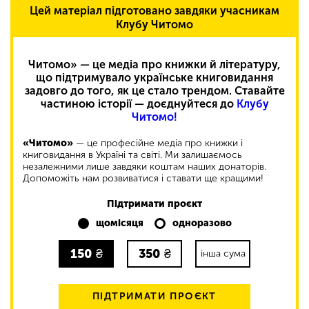
Цей матеріал підготовано завдяки учасникам
Клубу Читомо
Читомо» — це медіа про книжки й літературу,
що підтримувало українське книговидання
задовго до того, як це стало трендом. Ставайте
частиною історії — доєднуйтеся до
Клубу
Читомо!
«Читомо»
— це професійне медіа про книжки і
книговидання в Україні та світі. Ми залишаємось
незалежними лише завдяки коштам наших донаторів.
Допоможіть нам розвиватися і ставати ще кращими!
Підтримати проєкт
щомісяця
одноразово
150
₴
350
₴
інша сума
ПІДТРИМАТИ ПРОЄКТ