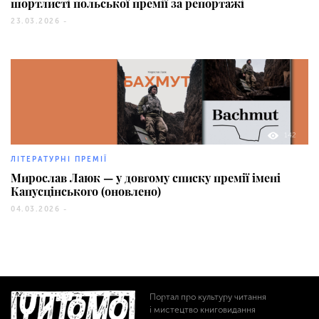
шортлисті польської премії за репортажі
23.03.2026 -
142
ЛІТЕРАТУРНІ ПРЕМІЇ
Мирослав Лаюк — у довгому списку премії імені
Капусцінського (оновлено)
04.03.2026 -
Портал про культуру читання
і мистецтво книговидання