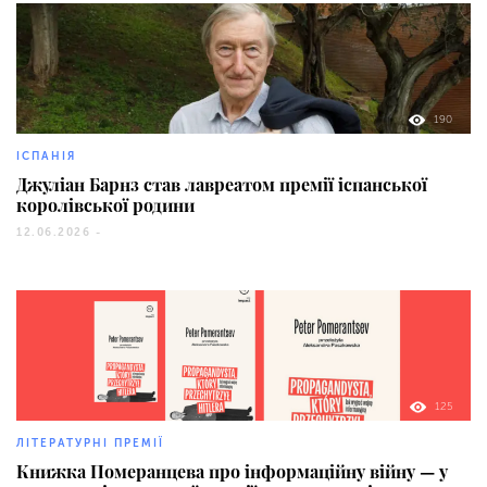
190
ІСПАНІЯ
Джуліан Барнз став лавреатом премії іспанської
королівської родини
12.06.2026 -
125
ЛІТЕРАТУРНІ ПРЕМІЇ
Книжка Померанцева про інформаційну війну — у