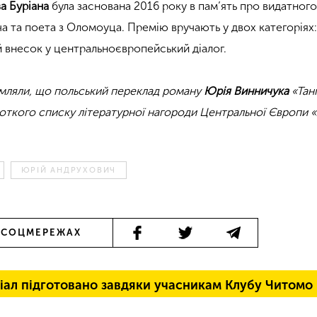
а Буріана
була заснована 2016 року в пам’ять про видатног
а та поета з Оломоуца. Премію вручають у двох категоріях:
й внесок у центральноєвропейський діалог.
мляли, що польський переклад роману
Юрія Винничука
«Тан
откого списку літературної нагороди Центральної Європи 
ЮРІЙ АНДРУХОВИЧ
 СОЦМЕРЕЖАХ
іал підготовано завдяки учасникам Клубу Читомо