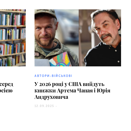
АВТОРИ-ВІЙСЬКОВІ
серед
У 2026 році у США вийдуть
рсією
книжки Артема Чапая і Юрія
Андруховича
12.09.2025 -