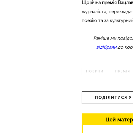
Щорічна премія Вацлав
журналіста, перекладач
поезію та за культурни
Раніше ми повідо
відібрали
до кор
НОВИНИ
ПРЕМІЯ
ПОДІЛИТИСЯ У
Цей матер