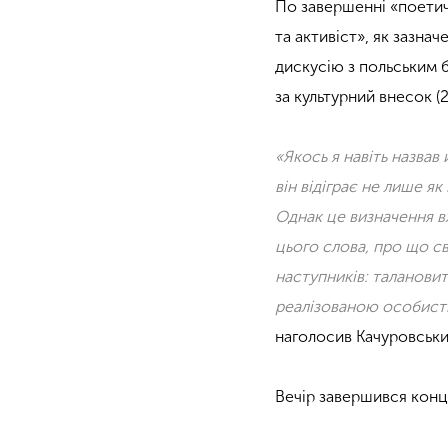
По завершенні «поетичн
та активіст», як зазна
дискусію з польським 
за культурний внесок (
«Якось я навіть назвав
він відіграє не лише я
Однак це визначення вж
цього слова, про що св
наступників: талановити
реалізованою особисті
наголосив Качуровськи
Вечір завершився конц