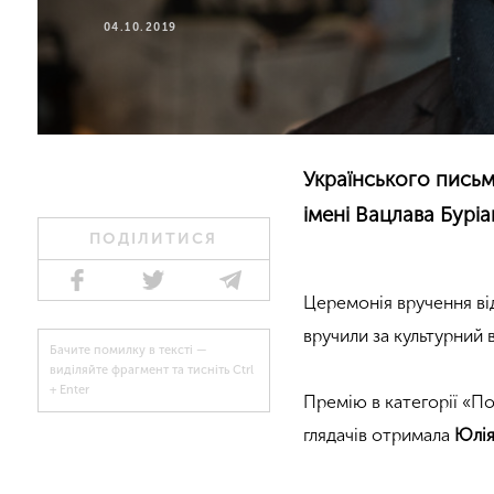
04.10.2019
Українського пись
імені Вацлава Бурі
ПОДІЛИТИСЯ
Церемонія вручення ві
вручили за культурний
Бачите помилку в тексті —
виділяйте фрагмент та тисніть Ctrl
+ Enter
Премію в категорії «П
глядачів отримала
Юлія