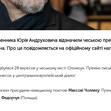
менника Юрія Андруховича відзначили чеською пр
ана. Про це повідомляється на офіційному сайті на
дбулася 28 вересня у чеському місті Оломоук. Премію пис
 внесок у центральноєвропейський діалог.
оезія» присудили німецькому поетові
Максові Чоллеку
. Прем
 Федорчук
(Польща).