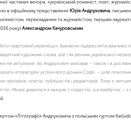
ої частини» вечора, «український романіст, поет, журналіс
чено в офіційному представленні
Юрія Андруховича
, письме
богемістом, перекладачем та журналістом, першим лауреат
2016 року)
Александром Качуровським
.
 його «вартовий українець», бажаючи підкреслити важливість
к видатний художник слова, але і як речник української незал
е не актуальне, бо Андрухович виховав – також і в дослівн
ідчать літературні успіхи його доньки Софії, – ціле поколінн
х прозаїків, поетів, публіцистів і редакторів. Тому є митцем
стю. Може дивитися в минуле з гордістю, а в майбутнє – з 
й.
ертом «Літографії» Андруховича з польським гуртом Karbido