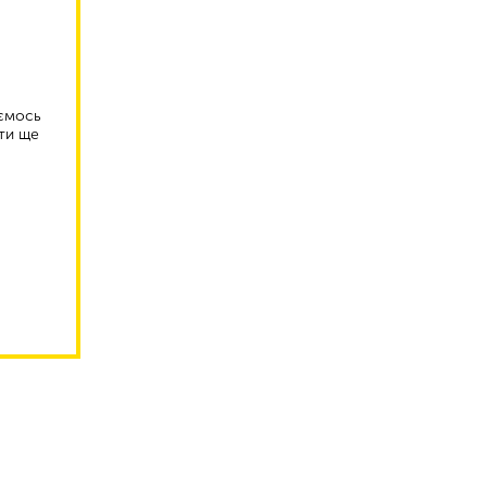
аємось
ти ще