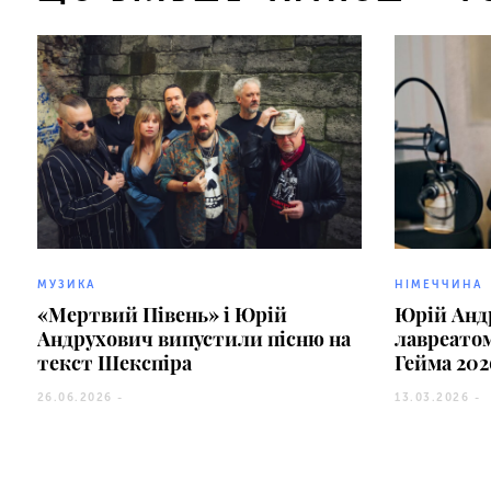
МУЗИКА
НІМЕЧЧИНА
«Мертвий Півень» і Юрій
Юрій Анд
Андрухович випустили пісню на
лавреатом
текст Шекспіра
Гейма 202
26.06.2026 -
13.03.2026 -