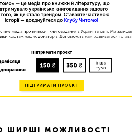
томо» — це медіа про книжки й літературу, що
ідтримувало українське книговидання задовго
 того, як це стало трендом. Ставайте частиною
історії — доєднуйтеся до
Клубу Читомо!
ійне медіа про книжки і книговидання в Україні та світі. Ми залиш
яки коштам наших донаторів. Допоможіть нам розвиватися і става
Підтримати проєкт
щомісяця
інша
150
₴
350
₴
сума
одноразово
ПІДТРИМАТИ ПРОЄКТ
ТО ШИРШІ МОЖЛИВОСТІ