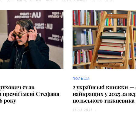
ПОЛЬЩА
рухович став
2 українські книжки — 
 премії імені Стефана
найкращих у 2025 за ве
6 року
польського тижневика
23.12.2025 -