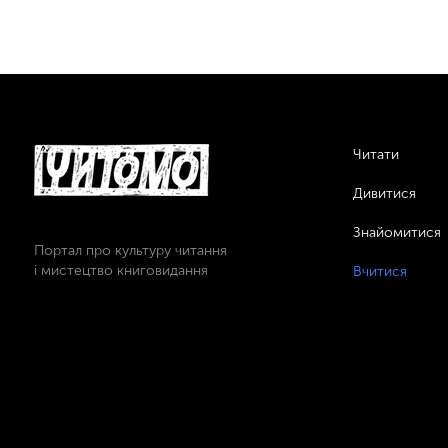
Читати
Дивитися
Знайомитися
Портал про культуру читання
і мистецтво книговидання
Вчитися