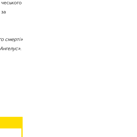
о чеського
 за
ґо смерті»
«Ангелус».