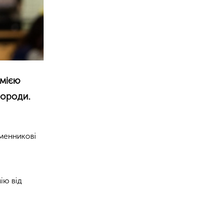
емією
городи.
ьменникові
ію від