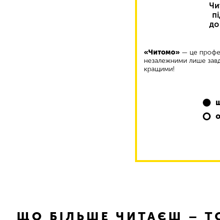
Чи
п
до
«Читомо»
— це профес
незалежними лише завд
кращими!
ЩО БІЛЬШЕ ЧИТАЄШ – 