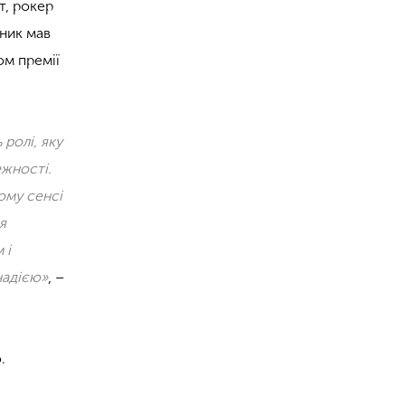
т, рокер
нник мав
ом премії
 ролі, яку
ежності.
ому сенсі
я
 і
надією»
, –
.