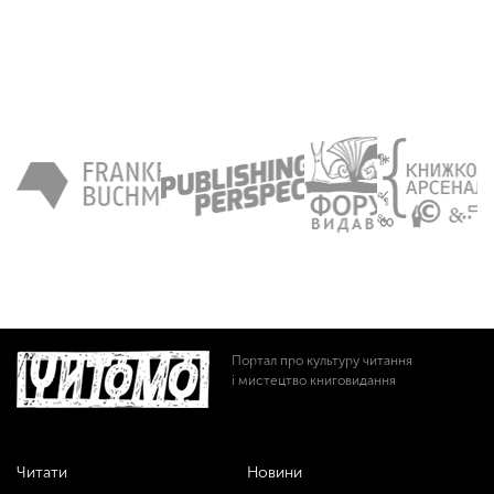
Портал про культуру читання
і мистецтво книговидання
Читати
Новини