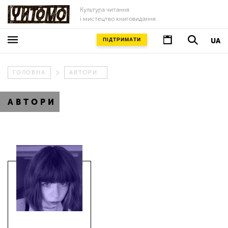
Культура читання
і мистецтво книговидання
ПІДТРИМАТИ
UA
ГОЛОВНА
АВТОРИ
АВТОРИ