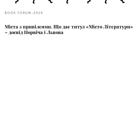
BOOK FORUM-2019
Міста з привілеями. Що дає титул «Місто Літератури»
– досвід Норвіча і Львова