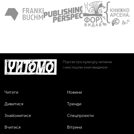
Портал про культуру читання
і мистецтво книговидання
Читати
Новини
Дивитися
Тренди
Знайомитися
Спецпроекти
Вчитися
Вітрина