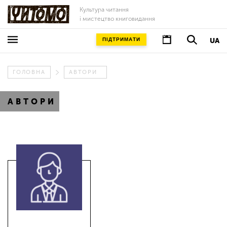
Культура читання
і мистецтво книговидання
ПІДТРИМАТИ
UA
ГОЛОВНА
АВТОРИ
АВТОРИ