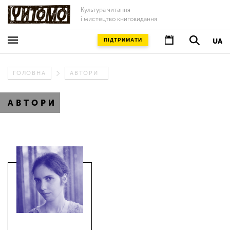
Культура читання
і мистецтво книговидання
ПІДТРИМАТИ
UA
ГОЛОВНА
АВТОРИ
АВТОРИ