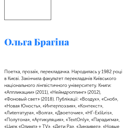
Ольга Брагіна
Поетка, прозаїк, перекладачка. Народилась у 1982 році
в Києві. Закінчила факультет перекладачів Київського
національного лінгвістичного університету. Книги:
«Аппликации» (2011), «Неймдроппинг» (2012),
«Фоновый свет» (2018). Публікації: «Воздух», «Сноб»,
«Новая Юность», «Интерпоэзия», «Контекст»,
«Лиterraтура», «Волга», «Двоеточие», «НГ-Exlibris»,
«Полутона», «Артикуляция», «TextOnly», «Парадигма»,
«Цирк «Олимп» + TV», «Дети Ра», «Зинзивер», «Новые