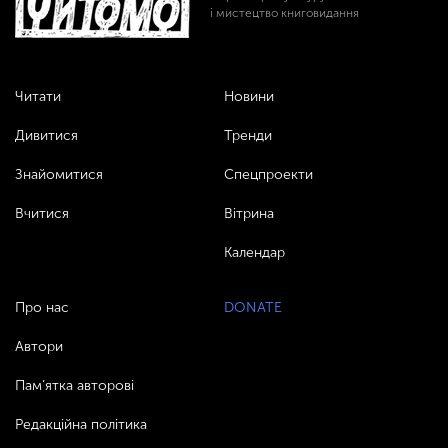
і мистецтво книговидання
Читати
Новини
Дивитися
Тренди
Знайомитися
Спецпроекти
Вчитися
Вітрина
Календар
Про нас
DONATE
Автори
Пам’ятка авторові
Редакційна політика