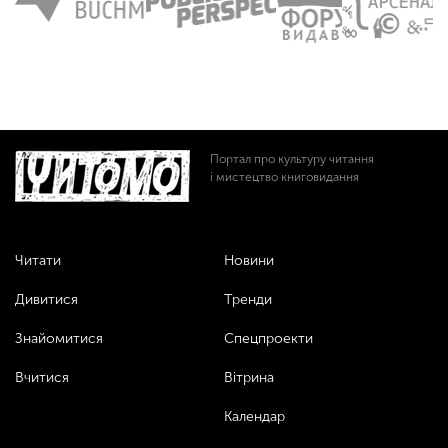
Портал про культуру читання
і мистецтво книговидання
Читати
Новини
Дивитися
Тренди
Знайомитися
Спецпроекти
Вчитися
Вітрина
Календар