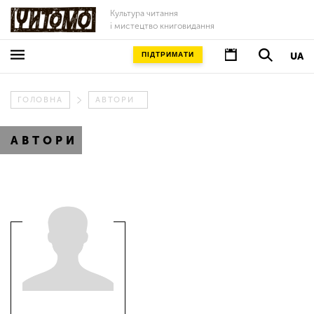
Культура читання
і мистецтво книговидання
ПІДТРИМАТИ
UA
ГОЛОВНА
АВТОРИ
АВТОРИ