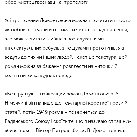
обоє мистецтвознавці, антропологи.
Усі
три
романи Домонтовича можна прочитати прост
о
як любовні
романи й
отримати
читацьке задоволення,
але можна читати глибше з розгадуваннями
інтелектуальних ребусів, з пошуками прототипів, які
ведуть до тих чи інших людей. Текст це текстура, цей
роман можна
за бажання
розплести на ниточки й
кожна ниточка кудись поведе.
«Без ґрунту» — найкращий роман Домонтовича. У
Німеччині він напише ще том гарної короткої прози й
статей, потім 1949 року він повернеться до
Радянського
Союзу
і скоїть те, що я називаю страшним
вбивством — Віктор Петров вбиває В. Домонтовича.