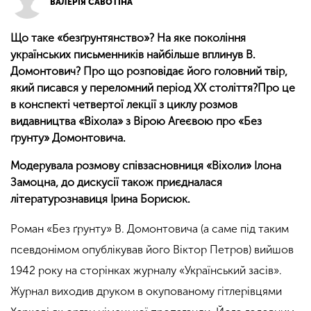
ВАЛЕРІЯ САВОТІНА
Що таке «безґрунтянство»? На яке покоління
українських письменників найбільше вплинув В.
Домонтович? Про що розповідає його головний твір,
який писався у переломний період XX століття?Про це
в конспекті четвертої лекції з циклу розмов
видавництва «Віхола» з Вірою Агеєвою про «Без
ґрунту» Домонтовича.
Модерувала розмову співзасновниця «Віхоли» Ілона
Замоцна, до дискусії також приєдналася
літературознавиця Ірина Борисюк.
Роман «Без ґрунту» В. Домонтовича (а саме під таким
псевдонімом опублікував його Віктор Петров) вийшов
1942 року на сторінках журналу «Український засів».
Журнал виходив друком в окупованому гітлерівцями