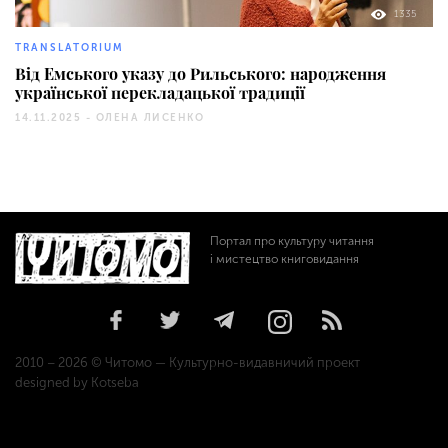
1335
TRANSLATORIUM
Від Емського указу до Рильського: народження
української перекладацької традиції
14.11.2025 -
ОЛЕНА ЛИСЕНКО
Портал про культуру читання
і мистецтво книговидання
2010 – 2026 © Читомо — Культурно-видавничий проект
designed by Kotseba