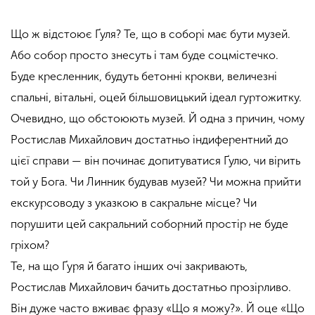
Що ж
відстоює
Ґуля? Те, що в соборі має бути музей.
Або собор просто знесуть і там буде соцмістечко.
Буде кресленник, будуть бетонні крокви, величезні
спальні, вітальні, оцей більшовицький ідеал гуртожитку.
Очевидно, щ
о обстоюють музей. Й одна з
причин, чому
Ростислав Михайлович достатньо індиферентний до
цієї справи — він починає допитуватися Ґулю, чи вірить
той у Бога. Чи Линник будував музей? Чи можна прийти
екскурсоводу з указкою в сакральне місце? Чи
порушити цей сакральний соборний простір не буде
гріхом?
Те, на що Ґуря й багато інших очі
закривають,
Ростислав Михайлович бачить достатньо прозірливо.
Він дуже часто вживає фразу «Що я можу?». Й оце «Що