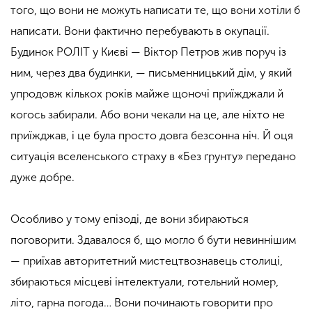
того, що вони не можуть написати те, що вони хотіли б
написати. Вони фактично перебувають в окупації.
Будинок РОЛІТ у Києві — Віктор Петров жив поруч із
ним, через
два
будинки, — письменницький дім, у який
упродовж кількох років майже щоночі приїжджали й
когось забирали. Або вони чекали на це, але ніхто не
приїжджав, і це була просто довга безсонна ніч. Й оця
ситуація вселенського страху в «Без ґрунту» передано
дуже добре.
Особливо у тому епізоді, де вони збираються
поговорити.
Здавалося б
, що могло б бути невиннішим
— приїхав авторитетний мистецтвознавець столиці,
збираються місцеві інтелектуали, готельний номер,
літо, гарна погода… Вони починають говорити про