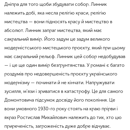
Дніпра для того щоби збудувати собор. Линник
належить добі, яка несла релігію
краси,
релігію
мистецтва — вони підносять красу й мистецтво в
абсолют. Линник запраг мистецтва, який має
сакральний вимір. Його задум це задум великого
модерністського мистецького проєкту, який
при цьому
має сакральний рельєф. Линник цей собор недобудував
— і це ще один вимір безґрунтянства. У романі є багато
роздумів про недовершеність проєкту українського
модернізму — починати й не кінчати. Напружувати
зусилля, м’язи і зриватися в катастрофу. Це для самого
Домонтовича підсумок
досвіду
його покоління. Це
вони умовного 1930-го року стоять на краю прірви і
якраз Ростислав Михайлович належить до тих, хто цю
приреченість, загроженість дуже добре відчуває.