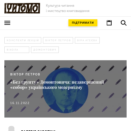
Культура читання
і мистецтво книговидання
ПІДТРИМАТИ
КОНСПЕКТИ ЛЕКЦІЙ
ВІКТОР ПЕТРОВ
ВІРА АГЕЄВА
ВІХОЛА
ДОМОНТОВИЧ
ВІКТОР ПЕТРОВ
«Без ґрунту» Домонтовича: незавершений
«собор» українського модернізму
16.11.2022