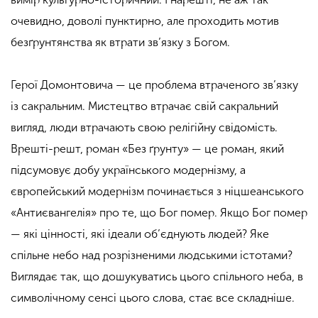
очевидно,
доволі пунктирно, але проходить мотив
безґрунтянств
а як втрати
зв’язку з Богом.
Герої Домонтовича — це проблема втраченого зв’язку
із сакральним. Мистецтво втрачає свій сакральний
вигляд, люди втрачають свою релігійну
свідомість.
Врешті-решт, роман «Без ґрунту» — це роман, який
підсумовує добу українського модернізму, а
європейський модернізм починається з ніцшеанського
«Антиєвангелія» про те, що Бог помер. Якщо Бог помер
— які цінності, які ідеали об’єднують людей? Яке
спільне небо над розрізненими людськими істотами?
Виглядає так, що дошук
уватись ц
ього спільного неба, в
символічному сенсі цього слова, стає все складніше.