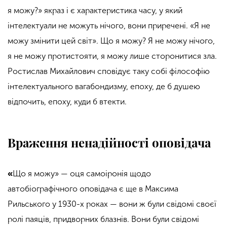
я можу?» якраз і є характеристика часу, у який
інтелектуали не можуть нічого, вони приречені. «Я не
можу змінити цей світ». Що я можу? Я не можу нічого,
я не можу протистояти, я
можу лише
сторонитися зла.
Ростислав Михайлович сповідує таку собі філософію
інтелектуального вагабондизму, епоху, де б душею
відпочить, епоху, куди б втекти.
Враження ненадійності оповідача
«
Що я можу» — оця самоіронія щодо
автобіографічного оповідача є ще в Максима
Рильського у 1930-х роках — вони ж були свідомі своєї
ролі паяців, придворних блазнів. Вони були свідомі