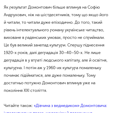
Як результат Домонтович більше вплинув на Софію
Андрухови
ч, ніж на
шістдесятників, тому що якщо його
й читали, то читали дуже епізодично.
До того,
такий
рівень інтелектуального роману українське читацтво,
виховане в радянських умовах, просто не сприймали.
Це був великий занепад культури. Спершу піднесення
1920-х років, далі деградація 30–40–50-х.
Не лише
деградація в у втраті людського капіталу, але й освітня,
культурна. І потім аж у 1960-их культура помаленьку
починає підійматися, але дуже помаленьку. Тому
достатньо потужно Домонтович вплинув уже на
покоління XXI століття.
Читайте також:
«Дівчина з ведмедиком» Домонтовича: