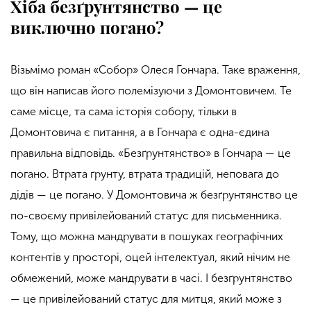
Хіба безґрунтянство — це
виключно погано?
Візьмімо роман «Собор» Олеся Гончара. Таке враження,
що він написав його
полемізуючи
з Домонтовичем. Те
саме місце,
та
сама історія
собору, тільки в
Домонтовича є питання, а в Гончара є одна-єдина
правильна відповідь. «Безґрунтянство» в Гончара — це
погано. Втрата ґрунту, втрата традицій, неповага до
дідів — це погано. У Домонтовича ж безґрунтянство це
по-своєму привілейований статус для письменника.
Тому, що можна мандрувати в пошуках географічних
контентів у просторі, оцей інтелектуал, який нічим не
обмежений,
може м
андрувати в часі. І безґрунтянство
— це привілейований статус для митця,
який може з