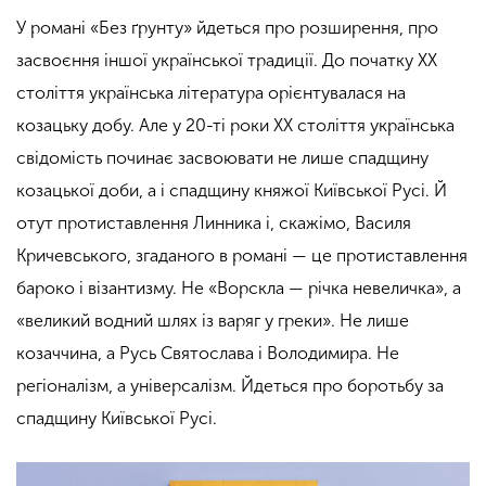
У романі «Без ґрунту» йдеться про розширення, про
засвоєння іншої української традиції. До початку XX
століття українська література орієнтувалася на
козацьку добу. Але у 20-ті роки XX століття українська
свідомість
починає засвоювати
не лише
спадщину
козацької доби, а і спадщину княжої Київської Русі. Й
отут протиставлення Линника
і, скажімо, В
асиля
Кричевського, згаданого в романі — це протиставлення
бароко і візантизму. Не «Ворскла — річка невеличка», а
«великий водний шлях із варяг у греки».
Не лише
козаччина, а Русь Святослава і Володимира. Не
регіоналізм, а універсалізм. Йдеться про боротьбу за
спадщину Київської Русі.