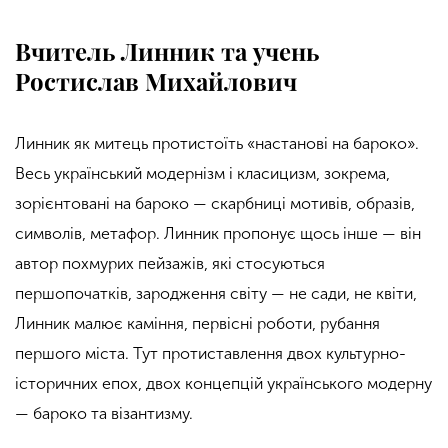
Вчитель Линник та учень
Ростислав Михайлович
Линни
к як митець
протистоїть «настанові на бароко».
Весь український модернізм і класицизм,
зокрема,
зорієнтовані на бароко — скарбниці мотивів, образів,
символів, метафор. Линник пропонує щось інше — він
автор похмурих пейзажів, які стосуються
першопочатків, зародження світу — не сади, не квіти,
Линник малює каміння, первісні роботи, рубання
першого міста. Тут протиставлення двох культурно-
історичних епох, двох концепцій українського модерну
— бароко та візантизму.