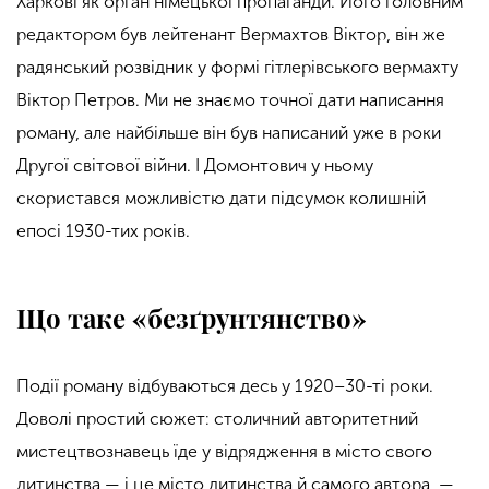
Харков
і як орган
німецької пропаганди. Його головним
редактором був лейтенант Вермахтов Віктор, він же
радянський розвідник у формі гітлерівського вермахту
Віктор Петров. Ми не знаємо точної дати написання
роману, але найбільше він був написаний уже в роки
Другої світової війни. І Домонтович у ньому
скористався можливістю дати підсумок колишній
епосі 1930-тих років.
Що таке «безґрунтянство»
Події роману відбуваються десь у 1920–30-ті роки.
Доволі простий сюжет: столичний авторитетний
мистецтвознавець їде у відрядження в місто свого
дитинства — і це місто дитинства й самого автора, —