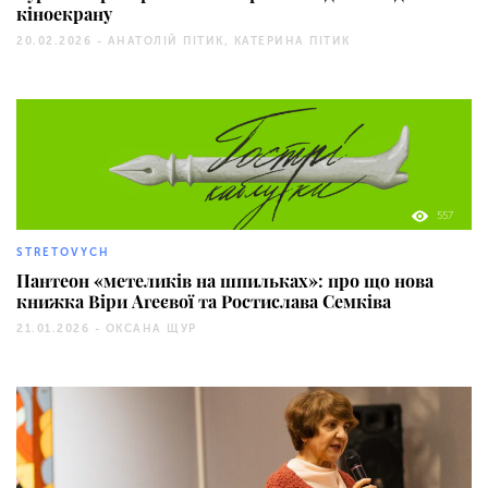
кіноекрану
20.02.2026 -
АНАТОЛІЙ ПІТИК, КАТЕРИНА ПІТИК
557
STRETOVYCH
Пантеон «метеликів на шпильках»: про що нова
книжка Віри Агеєвої та Ростислава Семківа
21.01.2026 -
ОКСАНА ЩУР