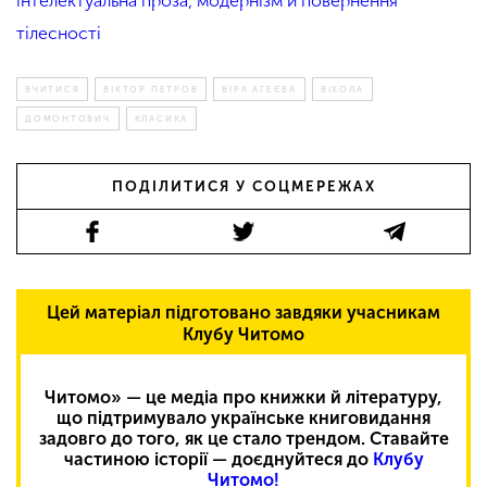
інтелектуальна проза, модернізм й повернення
тілесності
ВЧИТИСЯ
ВІКТОР ПЕТРОВ
ВІРА АГЕЄВА
ВІХОЛА
ДОМОНТОВИЧ
КЛАСИКА
ПОДІЛИТИСЯ У СОЦМЕРЕЖАХ
Цей матеріал підготовано завдяки учасникам
Клубу Читомо
Читомо» — це медіа про книжки й літературу,
що підтримувало українське книговидання
задовго до того, як це стало трендом. Ставайте
частиною історії — доєднуйтеся до
Клубу
Читомо!