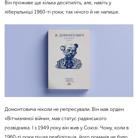
Він проживе ще кілька десятиліть,
але, навіть
у
ліберальніші 1960-ті роки, так нічого й не напише.
Домонтовича ніколи не репресували. Він мав орден
«Вітчизняної війни», мав статус радянського
розвідника. І з 1949 року він жив у
Союзі.
Чому, коли в
1960-ті роки пішла реабілітація, його романів не було