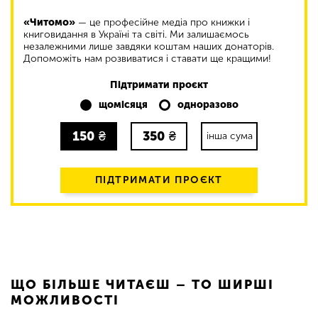
«Читомо»
— це професійне медіа про книжки і
книговидання в Україні та світі. Ми залишаємось
незалежними лише завдяки коштам наших донаторів.
Допоможіть нам розвиватися і ставати ще кращими!
Підтримати проєкт
щомісяця
одноразово
150
₴
350
₴
інша сума
ПІДТРИМАТИ ПРОЄКТ
ЩО БІЛЬШЕ ЧИТАЄШ – ТО ШИРШІ
МОЖЛИВОСТІ