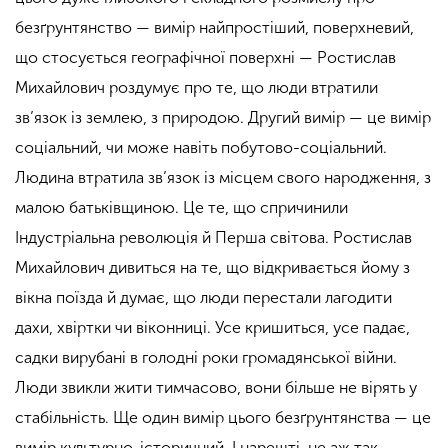
безґрунтянство — вимір найпростіший, поверхневий,
що стосується географічної поверхні — Ростислав
Михайлович роздумує про те, що люди втратили
зв’язок із землею, з природою. Другий вимір — це вимір
соціальний, чи
може навіть
побутово-соціальний.
Людина втратила зв’язок із місцем свого народження, з
малою батьківщиною. Це те, що
спричинили
Індустріальна революція й Перша світова. Ростислав
Михайлович дивиться на те, що відкривається йому з
вікна поїзда й думає, що люди перестали лагодити
дахи, хвіртки чи віконниці. Усе кришиться, усе падає,
садки вирубані в голодні роки
громадянської
війни.
Люди звикли жити тимчасово, вони більше не вірять у
стабільність. Ще один вимір цього безґрунтянства — це
вимір культурно-історичний.
І нарешті,
не аж та
к