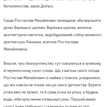
Катеринослав, зараз Дніпро.
Сюди Ростислав Михайлович
приїжджає аби
вирішити
долю Варязької церкви. Варязька церква, велична
архітектурна пам’ятка, недобудований собор великого
архітектора Линника, вчителя Ростислава
Михайловича.
Власне, про безґрунтянство тут говориться в прямому
й переносному сенсі слова. Ще з вагона свого поїзда
Ростислав Михайлович із майже страхом, усвідомлює,
що він зовсім не пізнає місця свого дитинства. Береги
річки вже не зелені, та й
сама річка
не річка, а брудна
вода, ніби креслення колишньої ріки. Перший вимір
цього дуже глибокого і складного розмислу про