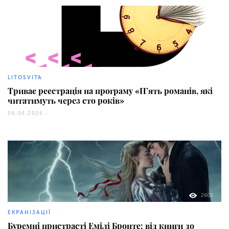
44
LITOSVITA
Триває реєстрація на програму «П’ять романів, які
читатимуть через сто років»
06.04.2026 -
2605
ЕКРАНІЗАЦІЇ
Буремні пристрасті Емілі Бронте: від книги до