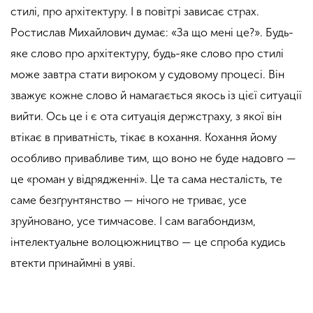
стилі, про архітектуру. І в повітрі зависає страх.
Ростислав Михайлович думає: «За що мені це?». Будь-
яке слово про архітектуру, будь-яке слово про
стилі
може з
автра стати вироком у судовому процесі. Він
зважує кожне слово й намагається якось із цієї ситуації
вийти. Ось це і є ота ситуація держстраху, з якої він
втікає в приватність, тікає в кохання.
Кохання йому
особливо
привабливе тим, що воно не буде надовго —
це «роман у відрядженні». Це та сама несталість, те
саме безґрунтянство — нічого не триває, усе
зруйновано, усе тимчасове. І сам вагабондизм,
інтелектуальне волоцюжництво — це спроба кудись
втекти принаймні в
уяві.