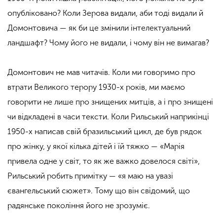
опубліковано? Коли Зерова видали, аби тоді видали й
Домонтовича — як би це змінили інтелектуальний
ландшафт? Чому його не видали, і чому він не вимагав?
Домонтович не мав читачів. Коли ми говоримо про
втрати Великого терору 1930-х років, ми маємо
говорити
не лише
про знищених митців, а і про знищені
чи відкладені в часи тексти. Коли Рильський наприкінці
1950-х написав свій бразильський цикл, де був рядок
про жінку, у якої кілька дітей і їй тяжко — «Марія
привела
одне у світ, т
о як же
важко довелося світі»,
Рильський робить примітку — «я маю на увазі
євангельський сюжет». Тому що він свідомий, що
радянське покоління його не зрозуміє.