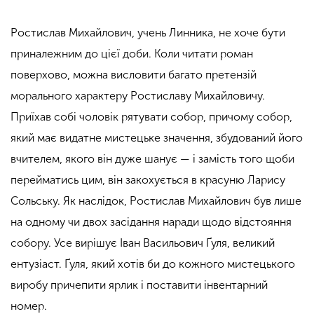
Ростислав Михайлович, учень Линника, не хоче бути
приналежним
до цієї доби. Коли читати роман
поверхово, можна висловити багато претензій
морального характеру Ростиславу Михайловичу.
Приїхав собі
чоловік
рятувати собор, причому собор,
який має видатне мистецьке значення, збудований його
вчителем, якого він дуже шанує — і замість того щоби
пере
йматись ц
им, він закохується в красуню Ларису
Сольську.
Як наслідок,
Ростислав Михайлович
був лише
на одному чи двох засідання наради щодо відстояння
собору. Усе вирішує Іван Васильович Ґуля, великий
ентузіаст. Ґуля, який хотів би до кожного мистецького
виробу причепити ярлик і поставити інвентарний
номер.