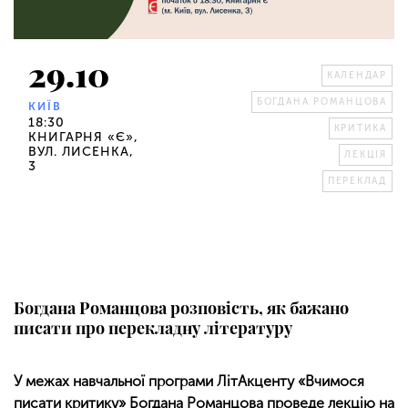
29.10
КАЛЕНДАР
БОГДАНА РОМАНЦОВА
КИЇВ
18:30
КРИТИКА
КНИГАРНЯ «Є»,
ВУЛ. ЛИСЕНКА,
ЛЕКЦІЯ
3
ПЕРЕКЛАД
Богдана Романцова розповість, як бажано
писати про перекладну літературу
У межах навчальної програми ЛітАкценту «Вчимося
писати критику» Богдана Романцова проведе лекцію на